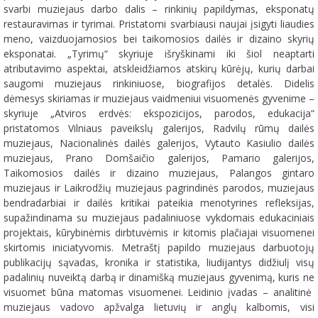
svarbi muziejaus darbo dalis – rinkinių papildymas, eksponatų
restauravimas ir tyrimai. Pristatomi svarbiausi naujai įsigyti liaudies
meno, vaizduojamosios bei taikomosios dailės ir dizaino skyrių
eksponatai. „Tyrimų“ skyriuje išryškinami iki šiol neaptarti
atributavimo aspektai, atskleidžiamos atskirų kūrėjų, kurių darbai
saugomi muziejaus rinkiniuose, biografijos detalės. Didelis
dėmesys skiriamas ir muziejaus vaidmeniui visuomenės gyvenime –
skyriuje „Atviros erdvės: ekspozicijos, parodos, edukacija“
pristatomos Vilniaus paveikslų galerijos, Radvilų rūmų dailės
muziejaus, Nacionalinės dailės galerijos, Vytauto Kasiulio dailės
muziejaus, Prano Domšaičio galerijos, Pamario galerijos,
Taikomosios dailės ir dizaino muziejaus, Palangos gintaro
muziejaus ir Laikrodžių muziejaus pagrindinės parodos, muziejaus
bendradarbiai ir dailės kritikai pateikia menotyrines refleksijas,
supažindinama su muziejaus padaliniuose vykdomais edukaciniais
projektais, kūrybinėmis dirbtuvėmis ir kitomis plačiajai visuomenei
skirtomis iniciatyvomis. Metraštį papildo muziejaus darbuotojų
publikacijų sąvadas, kronika ir statistika, liudijantys didžiulį visų
padalinių nuveiktą darbą ir dinamišką muziejaus gyvenimą, kuris ne
visuomet būna matomas visuomenei. Leidinio įvadas – analitinė
muziejaus vadovo apžvalga lietuvių ir anglų kalbomis, visi