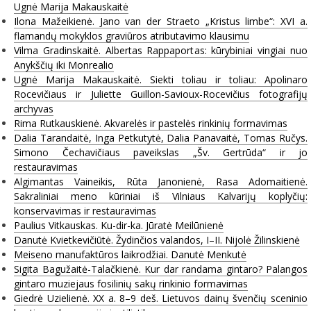
Ugnė Marija Makauskaitė
Ilona Mažeikienė. Jano van der Straeto „Kristus limbe“: XVI a.
flamandų mokyklos graviūros atributavimo klausimu
Vilma Gradinskaitė. Albertas Rappaportas: kūrybiniai vingiai nuo
Anykščių iki Monrealio
Ugnė Marija Makauskaitė. Siekti toliau ir toliau: Apolinaro
Rocevičiaus ir Juliette Guillon-Savioux-Rocevičius fotografijų
archyvas
Rima Rutkauskienė. Akvarelės ir pastelės rinkinių formavimas
Dalia Tarandaitė, Inga Petkutytė, Dalia Panavaitė, Tomas Ručys.
Simono Čechavičiaus paveikslas „Šv. Gertrūda“ ir jo
restauravimas
Algimantas Vaineikis, Rūta Janonienė, Rasa Adomaitienė.
Sakraliniai meno kūriniai iš Vilniaus Kalvarijų koplyčių:
konservavimas ir restauravimas
Paulius Vitkauskas. Ku-dir-ka. Jūratė Meilūnienė
Danutė Kvietkevičiūtė. Žydinčios valandos, I–II. Nijolė Žilinskienė
Meiseno manufaktūros laikrodžiai. Danutė Menkutė
Sigita Bagužaitė-Talačkienė. Kur dar randama gintaro? Palangos
gintaro muziejaus fosilinių sakų rinkinio formavimas
Giedrė Uzielienė. XX a. 8–9 deš. Lietuvos dainų švenčių sceninio