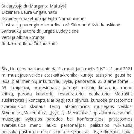
Sudarytoja dr. Margarita Matulytė
Dizainerė Laura Grigaliūnaitė
Dizainerė-maketuotoja Edita Namajūnienė
Iliustracijų parengimo koordinatorė Skirmantė Kvietkauskienė
Santraukų autorė dr. Jurgita Ludavičienė
Vertėja Albina Strunga
Redaktorė Ilona Čiužauskaitė
Šis „Lietuvos nacionalinio dailės muziejaus metraštis“ – išsami 2021
m. muziejaus veiklos ataskaita-kronika, kurioje atsispindi gausi bei
labai plati meninių ir kultūrinių įvykių panorama. 23-ajame tome –
63 straipsniai, profesionaliai parengti rinkinių kuratorių, meno
kritikų, parodų kuratorių, restauratorių, edukatorių. Metraštis
suskirstytas į konceptualiai pagrįstus skyrius, kuriuose pristatomos
svarbiausios skyriaus temą atspindinčios muziejaus veiklos.
Skyriuose „Mecenatas“, „Įvykis“, „Menininkas“ aptariamos esminės
muziejuje įvykusios parodos bei konferencijos, pristatomos
svarbiausios meno lauko personalijos, palikusios ryškiausią
pėdsaką pastarųjų metų istorijoje; šįkart tai – Eglė Ridikaitė. Labai