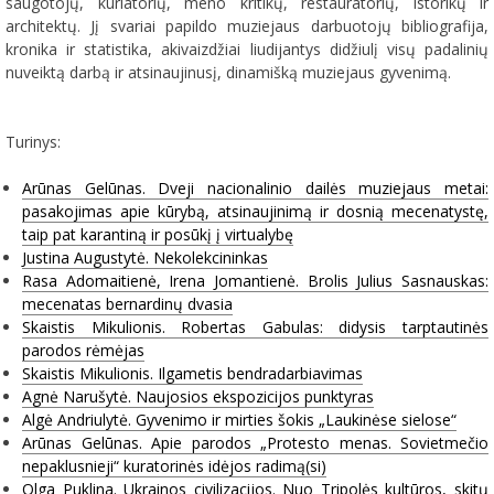
saugotojų, kuriatorių, meno kritikų, restauratorių, istorikų ir
architektų. Jį svariai papildo muziejaus darbuotojų bibliografija,
kronika ir statistika, akivaizdžiai liudijantys didžiulį visų padalinių
nuveiktą darbą ir atsinaujinusį, dinamišką muziejaus gyvenimą.
Turinys:
Arūnas Gelūnas. Dveji nacionalinio dailės muziejaus metai:
pasakojimas apie kūrybą, atsinaujinimą ir dosnią mecenatystę,
taip pat karantiną ir posūkį į virtualybę
Justina Augustytė. Nekolekcininkas
Rasa Adomaitienė, Irena Jomantienė. Brolis Julius Sasnauskas:
mecenatas bernardinų dvasia
Skaistis Mikulionis. Robertas Gabulas: didysis tarptautinės
parodos rėmėjas
Skaistis Mikulionis. Ilgametis bendradarbiavimas
Agnė Narušytė. Naujosios ekspozicijos punktyras
Algė Andriulytė. Gyvenimo ir mirties šokis „Laukinėse sielose“
Arūnas Gelūnas. Apie parodos „Protesto menas. Sovietmečio
nepaklusnieji“ kuratorinės idėjos radimą(si)
Olga Puklina. Ukrainos civilizacijos. Nuo Tripolės kultūros, skitų