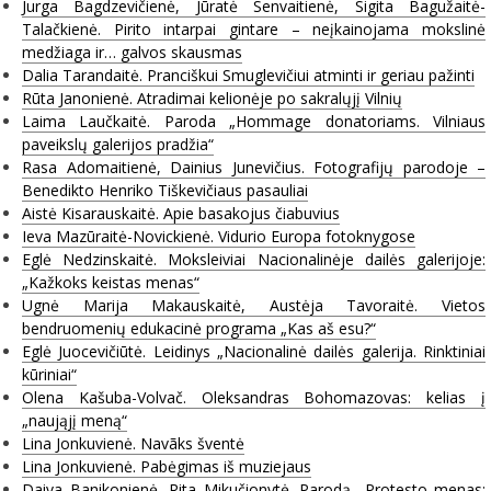
Jurga Bagdzevičienė, Jūratė Senvaitienė, Sigita Bagužaitė-
Talačkienė. Pirito intarpai gintare – neįkainojama mokslinė
medžiaga ir… galvos skausmas
Dalia Tarandaitė. Pranciškui Smuglevičiui atminti ir geriau pažinti
Rūta Janonienė. Atradimai kelionėje po sakralųjį Vilnių
Laima Laučkaitė. Paroda „Hommage donatoriams. Vilniaus
paveikslų galerijos pradžia“
Rasa Adomaitienė, Dainius Junevičius. Fotografijų parodoje –
Benedikto Henriko Tiškevičiaus pasauliai
Aistė Kisarauskaitė. Apie basakojus čiabuvius
Ieva Mazūraitė-Novickienė. Vidurio Europa fotoknygose
Eglė Nedzinskaitė. Moksleiviai Nacionalinėje dailės galerijoje:
„Kažkoks keistas menas“
Ugnė Marija Makauskaitė, Austėja Tavoraitė. Vietos
bendruomenių edukacinė programa „Kas aš esu?“
Eglė Juocevičiūtė. Leidinys „Nacionalinė dailės galerija. Rinktiniai
kūriniai“
Olena Kašuba-Volvač. Oleksandras Bohomazovas: kelias į
„naująjį meną“
Lina Jonkuvienė. Navãks šventė
Lina Jonkuvienė. Pabėgimas iš muziejaus
Daiva Banikonienė, Rita Mikučionytė. Parodą „Protesto menas: