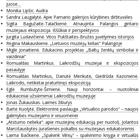
juose…
Monika Lipšic. Audra
Sandra Laugalytė. Apie Pamario galerijos kūrybines dirbtuvėles
Sigita Bagužaitė-Talačkienė. Atnaujinta Palangos gintaro
muziejaus ekspozicija. Iššūkiai ir perspektyvos
Jurgita Ludavičienė. Vitos Pukštaitės-Bružės juvelyrinės istorijos
Regina Makauskienė. „Lietuvos muziejų kelias“ Palangoje
Miglė Jonaitienė. Edukacinis projektas „Baltų ženklų simboliai ir
vaizdiniai“
Romualdas Martinkus. Laikrodžių muziejai ir ekspozicijos
pasaulyje
Romualdas Martinkus, Danutė Menkutė, Giedrūda Kazonienė.
Laikrodis, netikėtai praturtinęs ekspoziciją
Eglė Rumbutytė-Šimienė. Nauji horizontai – nuotoliniai
edukaciniai užsiėmimai Laikrodžių muziejuje
Jonas Žukauskas. Laimės žiburys
Bartė Kuolytė. Elektroninė paslauga „Virtualios parodos“ – naujos
galimybės muziejams ir visuomenei
„Atstumo nelieka“: apie muziejinę edukaciją per nuotolį. Jolantos
Marcišauskytės-Jurašienės pokalbis su muziejaus edukatorėmis
Laima Bačkienė. „Spalvink Vilnių“ – spalvinimo knyga ir virtualūs