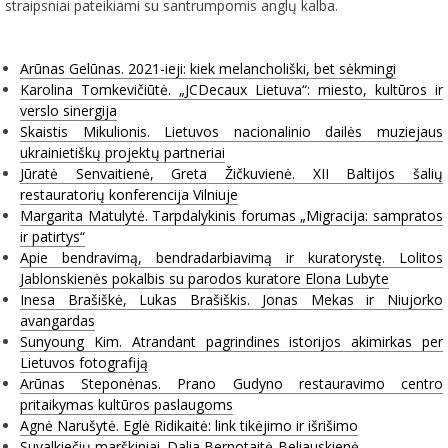
straipsniai pateikiami su santrumpomis anglų kalba.
Arūnas Gelūnas. 2021-ieji: kiek melancholiški, bet sėkmingi
Karolina Tomkevičiūtė. „JCDecaux Lietuva“: miesto, kultūros ir
verslo sinergija
Skaistis Mikulionis. Lietuvos nacionalinio dailės muziejaus
ukrainietiškų projektų partneriai
Jūratė Senvaitienė, Greta Žičkuvienė. XII Baltijos šalių
restauratorių konferencija Vilniuje
Margarita Matulytė. Tarpdalykinis forumas „Migracija: sampratos
ir patirtys“
Apie bendravimą, bendradarbiavimą ir kuratorystę. Lolitos
Jablonskienės pokalbis su parodos kuratore Elona Lubyte
Inesa Brašiškė, Lukas Brašiškis. Jonas Mekas ir Niujorko
avangardas
Sunyoung Kim. Atrandant pagrindines istorijos akimirkas per
Lietuvos fotografiją
Arūnas Steponėnas. Prano Gudyno restauravimo centro
pritaikymas kultūros paslaugoms
Agnė Narušytė. Eglė Ridikaitė: link tikėjimo ir išrišimo
Suvalkiečių marškiniai. Dalia Bernotaitė-Beliauskienė