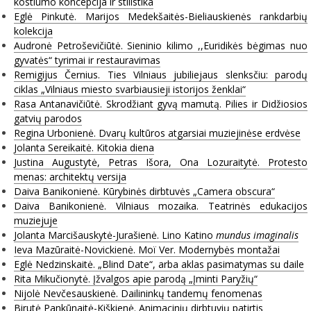
kostiumo koncepcija ir stilistika
Eglė Pinkutė. Marijos Medekšaitės-Bieliauskienės rankdarbių
kolekcija
Audronė Petroševičiūtė. Sieninio kilimo ,,Euridikės bėgimas nuo
gyvatės“ tyrimai ir restauravimas
Remigijus Černius. Ties Vilniaus jubiliejaus slenksčiu: parodų
ciklas „Vilniaus miesto svarbiausieji istorijos ženklai“
Rasa Antanavičiūtė. Skrodžiant gyvą mamutą. Pilies ir Didžiosios
gatvių parodos
Regina Urbonienė. Dvarų kultūros atgarsiai muziejinėse erdvėse
Jolanta Sereikaitė. Kitokia diena
Justina Augustytė, Petras Išora, Ona Lozuraitytė. Protesto
menas: architektų versija
Daiva Banikonienė. Kūrybinės dirbtuvės „Camera obscura“
Daiva Banikonienė. Vilniaus mozaika. Teatrinės edukacijos
muziejuje
Jolanta Marcišauskytė-Jurašienė. Lino Katino
mundus imaginalis
Ieva Mazūraitė-Novickienė. Moï Ver. Modernybės montažai
Eglė Nedzinskaitė. „Blind Date“, arba aklas pasimatymas su daile
Rita Mikučionytė. Įžvalgos apie parodą „Įminti Paryžių“
Nijolė Nevčesauskienė. Dailininkų tandemų fenomenas
Birutė Pankūnaitė-Kiškienė. Animacinių dirbtuvių patirtis