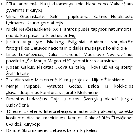
Rūta Janonienė. Nauji duomenys apie Napoleono Ylakavičiaus
gyvenimą ir kūrybą
Vilma Gradinskaitė. Dailė – papildomas šaltinis Holokausto
tyrimams. Kauno geto atvejis
Nijolė Nevčesauskienė. XX a. antros pusės tapybos natiurmortai:
nuo daiktų pasaulio iki būties erdvių
Justina Augustytė. Iškalbingi žvilgsniai. Audriaus Naujokaičio
fotografijos Lietuvos nacionalinio dailės muziejaus kolekcijoje
Linas Lukoševičius, Dalia Tarandaitė. Vladislovo Neveravičiaus
paveikslo „Šv. Marija Magdalietė“ tyrimai ir restauravimas
Juozas Galkus. Plakatas „Kova už taiką – kova už vaikų ateitį“.
Živilė Intaitė
Zita Alinskaitė-Mickonienė. Kilimų projektai. Nijolė Žilinskienė
Marija Puipaitė, Vytautas Gečas. Baldai iš kolekcijos
„Įsivaizduojamas komfortas“. Jūratė Meilūnienė
Eimantas Ludavičius. Objektų ciklas „Šventyklų planai“. Jurgita
Ludavičienė
TGiedrė Uzielienė. Interpretacijos ir autentiškų akcentų paieška
kostiumo dizaino menininkės Marijos Rinkevičiūtės-Žilevičienės
8–9 deš. kūryboje
Danutė Skromanienė. Lietuvos keramikų kelias