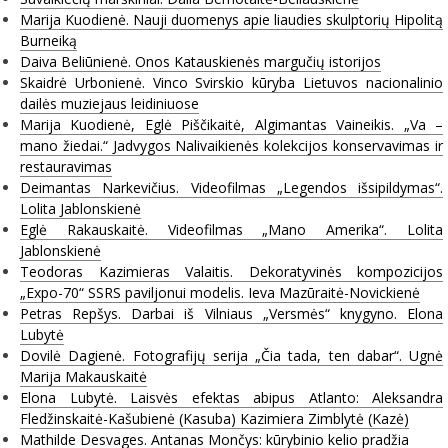
Marija Kuodienė. Nauji duomenys apie liaudies skulptorių Hipolitą
Burneiką
Daiva Beliūnienė. Onos Katauskienės margučių istorijos
Skaidrė Urbonienė. Vinco Svirskio kūryba Lietuvos nacionalinio
dailės muziejaus leidiniuose
Marija Kuodienė, Eglė Piščikaitė, Algimantas Vaineikis. „Va –
mano žiedai.“ Jadvygos Nalivaikienės kolekcijos konservavimas ir
restauravimas
Deimantas Narkevičius. Videofilmas „Legendos išsipildymas“.
Lolita Jablonskienė
Eglė Rakauskaitė. Videofilmas „Mano Amerika“. Lolita
Jablonskienė
Teodoras Kazimieras Valaitis. Dekoratyvinės kompozicijos
„Expo-70“ SSRS paviljonui modelis. Ieva Mazūraitė-Novickienė
Petras Repšys. Darbai iš Vilniaus „Versmės“ knygyno. Elona
Lubytė
Dovilė Dagienė. Fotografijų serija „Čia tada, ten dabar“. Ugnė
Marija Makauskaitė
Elona Lubytė. Laisvės efektas abipus Atlanto: Aleksandra
Fledžinskaitė-Kašubienė (Kasuba) Kazimiera Zimblytė (Kazė)
Mathilde Desvages. Antanas Mončys: kūrybinio kelio pradžia