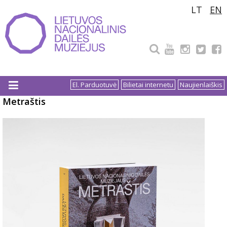
Pereiti
LT
EN
prie
turinio
El. Parduotuvė
Bilietai internetu
Naujienlaiškis
Metraštis