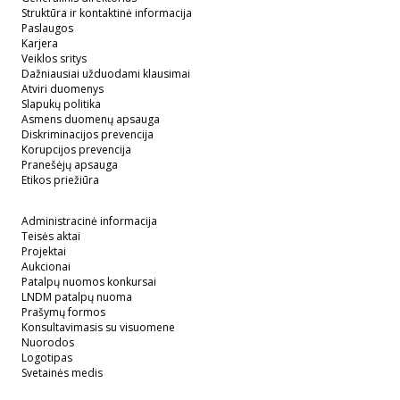
Struktūra ir kontaktinė informacija
Paslaugos
Karjera
Veiklos sritys
Dažniausiai užduodami klausimai
Atviri duomenys
Slapukų politika
Asmens duomenų apsauga
Diskriminacijos prevencija
Korupcijos prevencija
Pranešėjų apsauga
Etikos priežiūra
Administracinė informacija
Teisės aktai
Projektai
Aukcionai
Patalpų nuomos konkursai
LNDM patalpų nuoma
Prašymų formos
Konsultavimasis su visuomene
Nuorodos
Logotipas
Svetainės medis