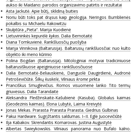
aukso iki Maidano: parodos organizavimo patirtis ir rezultatai
Asta Jackutė. Apie būtį, sklidiną buities
Noriu būti toks pat drąsus kaip geologija. Neringos Bumblienės
pokalbis su Michaelu Rakowitzu
Skulptūra „Pieta“. Marija Kuodienė
Lietuvininkės kepurėlė
kykas
. Dalia Bernotaitė
Diana Tomkuvienė. Rankšluosčių puošyba
Marija Vinnikova (Baltarusija). Baltarusių rankšluosčiai: nuo kulto
objekto iki meno kūrinio
Polina Bogdan (Baltarusija). Mitologiniai motyvai tradiciniuose
baltarusiškuose apeiginiuose rankšluosčiuose
Dalia Bernotaitė-Beliauskienė, Danguolė Daugirdienė, Audronė
Petroševičiūtė. Šilkų
kuskelė
, Vilniaus
krome
pirkta
Pranciškus Smuglevičius. Romos visuomenė lanko Tito termų
griuvėsius. Dalia Tarandaitė
Aleksandra Fledžinskaitė-Kašubienė (Kasuba). Globalus kaimas
(Geodezinis kaimas). Elona Lubytė, Laima Kreivytė
Jonas Mekas. Prarasta Prarasta Prarasta. Giedrius Gulbinas
Pakui Hardware. Sugrįžtantis saldumas. I–II. Eglė Juocevičiūtė
Ilja Kabakov. Skrendantis Komarovas. Justina Augustytė
Albertas Swieykowskis. Vilniaus panorama nuo Bufalo kalno.