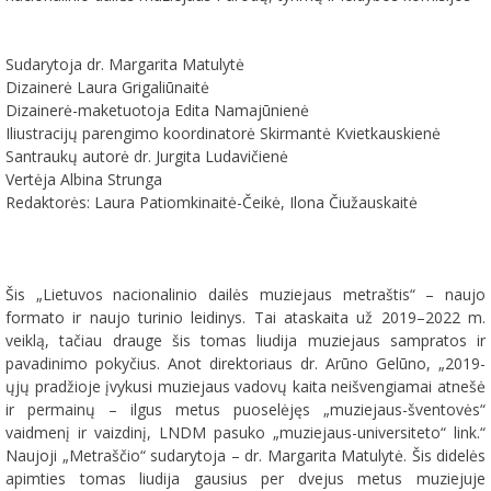
Sudarytoja dr. Margarita Matulytė
Dizainerė Laura Grigaliūnaitė
Dizainerė-maketuotoja Edita Namajūnienė
Iliustracijų parengimo koordinatorė Skirmantė Kvietkauskienė
Santraukų autorė dr. Jurgita Ludavičienė
Vertėja Albina Strunga
Redaktorės: Laura Patiomkinaitė-Čeikė, Ilona Čiužauskaitė
Šis „Lietuvos nacionalinio dailės muziejaus metraštis“ – naujo
formato ir naujo turinio leidinys. Tai ataskaita už 2019–2022 m.
veiklą, tačiau drauge šis tomas liudija muziejaus sampratos ir
pavadinimo pokyčius. Anot direktoriaus dr. Arūno Gelūno, „2019-
ųjų pradžioje įvykusi muziejaus vadovų kaita neišvengiamai atnešė
ir permainų – ilgus metus puoselėjęs „muziejaus-šventovės“
vaidmenį ir vaizdinį, LNDM pasuko „muziejaus-universiteto“ link.“
Naujoji „Metraščio“ sudarytoja – dr. Margarita Matulytė. Šis didelės
apimties tomas liudija gausius per dvejus metus muziejuje