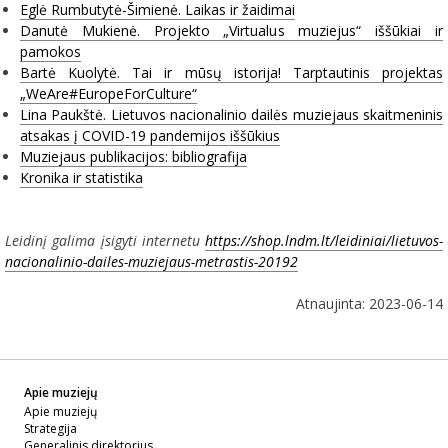
Eglė Rumbutytė-Šimienė. Laikas ir žaidimai
Danutė Mukienė. Projekto „Virtualus muziejus“ iššūkiai ir
pamokos
Bartė Kuolytė. Tai ir mūsų istorija! Tarptautinis projektas
„WeAre#EuropeForCulture“
Lina Paukštė. Lietuvos nacionalinio dailės muziejaus skaitmeninis
atsakas į COVID-19 pandemijos iššūkius
Muziejaus publikacijos: bibliografija
Kronika ir statistika
Leidinį galima įsigyti internetu
https://shop.lndm.lt/leidiniai/lietuvos-
nacionalinio-dailes-muziejaus-metrastis-20192
Atnaujinta: 2023-06-14
Apie muziejų
Apie muziejų
Strategija
Generalinis direktorius