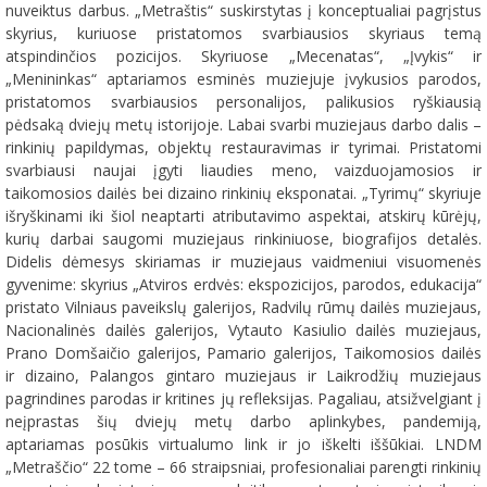
nuveiktus darbus. „Metraštis“ suskirstytas į konceptualiai pagrįstus
skyrius, kuriuose pristatomos svarbiausios skyriaus temą
atspindinčios pozicijos. Skyriuose „Mecenatas“, „Įvykis“ ir
„Menininkas“ aptariamos esminės muziejuje įvykusios parodos,
pristatomos svarbiausios personalijos, palikusios ryškiausią
pėdsaką dviejų metų istorijoje. Labai svarbi muziejaus darbo dalis –
rinkinių papildymas, objektų restauravimas ir tyrimai. Pristatomi
svarbiausi naujai įgyti liaudies meno, vaizduojamosios ir
taikomosios dailės bei dizaino rinkinių eksponatai. „Tyrimų“ skyriuje
išryškinami iki šiol neaptarti atributavimo aspektai, atskirų kūrėjų,
kurių darbai saugomi muziejaus rinkiniuose, biografijos detalės.
Didelis dėmesys skiriamas ir muziejaus vaidmeniui visuomenės
gyvenime: skyrius „Atviros erdvės: ekspozicijos, parodos, edukacija“
pristato Vilniaus paveikslų galerijos, Radvilų rūmų dailės muziejaus,
Nacionalinės dailės galerijos, Vytauto Kasiulio dailės muziejaus,
Prano Domšaičio galerijos, Pamario galerijos, Taikomosios dailės
ir dizaino, Palangos gintaro muziejaus ir Laikrodžių muziejaus
pagrindines parodas ir kritines jų refleksijas. Pagaliau, atsižvelgiant į
neįprastas šių dviejų metų darbo aplinkybes, pandemiją,
aptariamas posūkis virtualumo link ir jo iškelti iššūkiai. LNDM
„Metraščio“ 22 tome – 66 straipsniai, profesionaliai parengti rinkinių