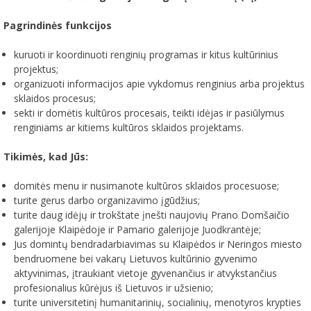
Pagrindinės funkcijos
kuruoti ir koordinuoti renginių programas ir kitus kultūrinius
projektus;
organizuoti informacijos apie vykdomus renginius arba projektus
sklaidos procesus;
sekti ir domėtis kultūros procesais, teikti idėjas ir pasiūlymus
renginiams ar kitiems kultūros sklaidos projektams.
Tikimės, kad Jūs:
domitės menu ir nusimanote kultūros sklaidos procesuose;
turite gerus darbo organizavimo įgūdžius;
turite daug idėjų ir trokštate įnešti naujovių Prano Domšaičio
galerijoje Klaipėdoje ir Pamario galerijoje Juodkrantėje;
Jus domintų bendradarbiavimas su Klaipėdos ir Neringos miesto
bendruomene bei vakarų Lietuvos kultūrinio gyvenimo
aktyvinimas, įtraukiant vietoje gyvenančius ir atvykstančius
profesionalius kūrėjus iš Lietuvos ir užsienio;
turite universitetinį humanitarinių, socialinių, menotyros krypties