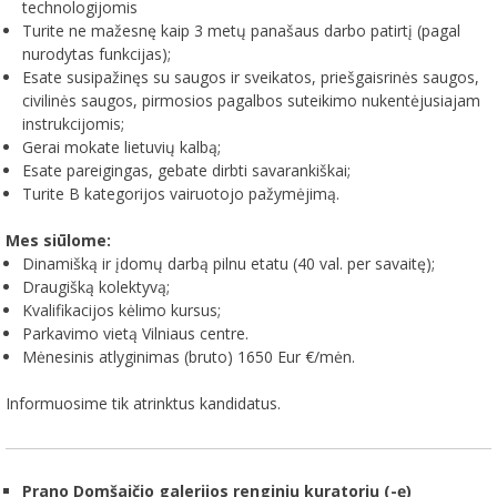
technologijomis
Turite ne mažesnę kaip 3 metų panašaus darbo patirtį (pagal
nurodytas funkcijas);
Esate susipažinęs su saugos ir sveikatos, priešgaisrinės saugos,
civilinės saugos, pirmosios pagalbos suteikimo nukentėjusiajam
instrukcijomis;
Gerai mokate lietuvių kalbą;
Esate pareigingas, gebate dirbti savarankiškai;
Turite B kategorijos vairuotojo pažymėjimą.
Mes siūlome:
Dinamišką ir įdomų darbą pilnu etatu (40 val. per savaitę);
Draugišką kolektyvą;
Kvalifikacijos kėlimo kursus;
Parkavimo vietą Vilniaus centre.
Mėnesinis atlyginimas (bruto) 1650 Eur €/mėn.
Informuosime tik atrinktus kandidatus.
Prano Domšaičio galerijos renginių kuratorių (-ę)