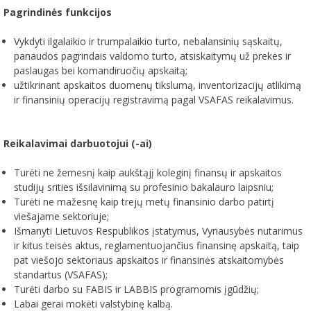
Pagrindinės funkcijos
Vykdyti ilgalaikio ir trumpalaikio turto, nebalansinių sąskaitų,
panaudos pagrindais valdomo turto, atsiskaitymų už prekes ir
paslaugas bei komandiruočių apskaitą;
užtikrinant apskaitos duomenų tikslumą, inventorizacijų atlikimą
ir finansinių operacijų registravimą pagal VSAFAS reikalavimus.
Reikalavimai darbuotojui (-ai)
Turėti ne žemesnį kaip aukštąjį koleginį finansų ir apskaitos
studijų srities išsilavinimą su profesinio bakalauro laipsniu;
Turėti ne mažesnę kaip trejų metų finansinio darbo patirtį
viešajame sektoriuje;
Išmanyti Lietuvos Respublikos įstatymus, Vyriausybės nutarimus
ir kitus teisės aktus, reglamentuojančius finansinę apskaitą, taip
pat viešojo sektoriaus apskaitos ir finansinės atskaitomybės
standartus (VSAFAS);
Turėti darbo su FABIS ir LABBIS programomis įgūdžių;
Labai gerai mokėti valstybinę kalbą.