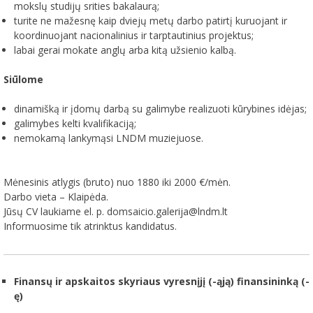
mokslų studijų srities bakalaurą;
turite ne mažesnę kaip dviejų metų darbo patirtį kuruojant ir
koordinuojant nacionalinius ir tarptautinius projektus;
labai gerai mokate anglų arba kitą užsienio kalbą.
Siūlome
dinamišką ir įdomų darbą su galimybe realizuoti kūrybines idėjas;
galimybes kelti kvalifikaciją;
nemokamą lankymąsi LNDM muziejuose.
Mėnesinis atlygis (bruto) nuo 1880 iki 2000 €/mėn.
Darbo vieta – Klaipėda.
Jūsų CV laukiame el. p. domsaicio.galerija@lndm.lt
Informuosime tik atrinktus kandidatus.
Finansų ir apskaitos skyriaus vyresnįjį (-ąją) finansininką (-
ę)