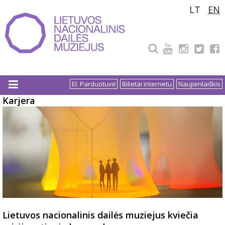
Pereiti
LT
EN
prie
turinio
El. Parduotuvė
Bilietai internetu
Naujienlaiškis
Karjera
Lietuvos nacionalinis dailės muziejus kviečia