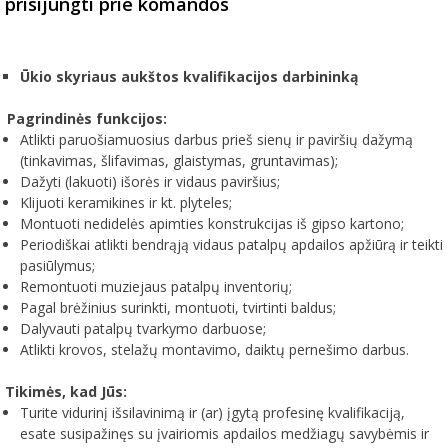
prisijungti prie komandos
Ūkio skyriaus aukštos kvalifikacijos darbininką
Pagrindinės funkcijos:
Atlikti paruošiamuosius darbus prieš sienų ir paviršių dažymą
(tinkavimas, šlifavimas, glaistymas, gruntavimas);
Dažyti (lakuoti) išorės ir vidaus paviršius;
Klijuoti keramikines ir kt. plyteles;
Montuoti nedidelės apimties konstrukcijas iš gipso kartono;
Periodiškai atlikti bendrąją vidaus patalpų apdailos apžiūrą ir teikti
pasiūlymus;
Remontuoti muziejaus patalpų inventorių;
Pagal brėžinius surinkti, montuoti, tvirtinti baldus;
Dalyvauti patalpų tvarkymo darbuose;
Atlikti krovos, stelažų montavimo, daiktų pernešimo darbus.
Tikimės, kad Jūs:
Turite vidurinį išsilavinimą ir (ar) įgytą profesinę kvalifikaciją,
esate susipažinęs su įvairiomis apdailos medžiagų savybėmis ir