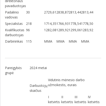
direktoriaus
pavaduotojas
Padalinio
30
2729,61
2838,87
2813,44
2813,44
vadovas
Specialistas
218
1714,35
1766,93
1778,54
1778,50
Kvalifikuotas
96
1282,08
1289,92
1299,06
1283,92
darbuotojas
Darbininkas
115
MMA
MMA
MMA
MMA
Pareigybės
2024 metai
grupė
Vidutinis mėnesio darbo
užmokestis, eurais
Darbuotojų
skaičius
I
II
III
IV
ketvirtis
ketvirtis
ketvirtis
ketvirtis