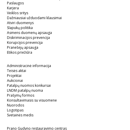
Paslaugos
Karjera
Veiklos sritys
Dažniausiai užduodami klausimai
Atviri duomenys
Slapukų politika
Asmens duomenų apsauga
Diskriminacijos prevencija
Korupcijos prevencija
Pranešėjų apsauga
Etikos priežiūra
Administracinė informacija
Teisės aktai
Projektai
Aukcionai
Patalpų nuomos konkursai
LNDM patalpų nuoma
Prašymų formos
Konsultavimasis su visuomene
Nuorodos
Logotipas
Svetainės medis
Prano Gudyno restauravimo centras