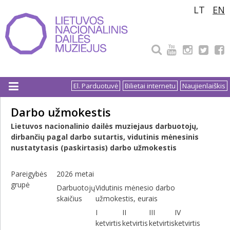
Pereiti
LT
EN
prie
turinio
El. Parduotuvė
Bilietai internetu
Naujienlaiškis
Darbo užmokestis
Lietuvos nacionalinio dailės muziejaus darbuotojų,
dirbančių pagal darbo sutartis, vidutinis mėnesinis
nustatytasis (paskirtasis) darbo užmokestis
Pareigybės
2026 metai
grupė
Darbuotojų
Vidutinis mėnesio darbo
skaičius
užmokestis, eurais
I
II
III
IV
ketvirtis
ketvirtis
ketvirtis
ketvirtis