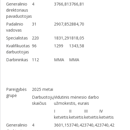
Generalinio
4
3766,81
3766,81
direktoriaus
pavaduotojas
Padalinio
31
2907,85
2884,70
vadovas
Specialistas
220
1831,29
1818,05
Kvalifikuotas
96
1299
1343,58
darbuotojas
Darbininkas
112
MMA
MMA
Pareigybės
2025 metai
grupė
Darbuotojų
Vidutinis mėnesio darbo
skaičius
užmokestis, eurais
I
II
III
IV
ketvirtis
ketvirtis
ketvirtis
ketvirtis
Generalinio
4
3601,15
3740,42
3740,42
3740,42