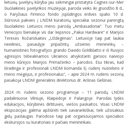
lietuvių juvelyrų kūryba jau sėkmingai pristatyta Cagnes-sur-Mer
šiuolaikinės juvelyrikos muziejuje, paroda veiks iki gruodžio 8 d.,
o Paryžiaus Fiminco fondo įspūdingos erdvės spalio 10 d.
žiūrovus pakvies į LNDM kuratorių specialiai sezonui parengtą
šiuolaikinio Lietuvos meno parodą „Ambasadoriai“. Tuo metu
Venecijos bienalėje vis dar liepsnos „Pakui Hardware“ ir Marijos
Teresės Rožanskaitės „Uždegimas“. Lietuvoje taip pat laukia
neeilinės, pasaulyje pripažintų užsienio menininkų –
humanistinės fotografijos grando Davido Goldblatto ir iš Rusijos
agresijos tebealinamos Ukrainos atvykstanti garsios naiviojo
meno kūrėjos Marijos Primačenko – parodos. Esu tikras, kad
išradinga ir profesionali LNDM komanda šį rudenį nustebins ir
meno mėgėjus, ir profesionalus“, – apie 2024 m. rudens sezoną
pasakoja LNDM generalinis direktorius dr. Arūnas Gelūnas.
2024 m. rudens sezono programoje
– 11 parodų LNDM
padaliniuose Vilniuje, Klaipėdoje ir Palangoje. Parodas lydės
edukacijos, kūrybinės dirbtuvės, viešos paskaitos. Visas LNDM
ekspozicijas galima apžiūrėti tiek savarankiškai, tiek užsisakius
gidų paslaugas.
Parodose taip pat organizuojamos specialios
ekskursijos su kuratoriais ir pačiais menininkais.