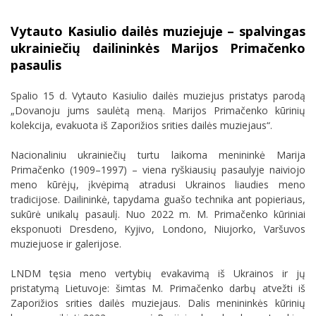
Vytauto Kasiulio dailės muziejuje – spalvingas
ukrainiečių dailininkės Marijos Primačenko
pasaulis
Spalio 15 d. Vytauto Kasiulio dailės muziejus pristatys parodą
„Dovanoju jums saulėtą meną. Marijos Primačenko kūrinių
kolekcija, evakuota iš Zaporižios srities dailės muziejaus“.
Nacionaliniu ukrainiečių turtu laikoma menininkė Marija
Primačenko (1909–1997) – viena ryškiausių pasaulyje naiviojo
meno kūrėjų, įkvėpimą atradusi Ukrainos liaudies meno
tradicijose. Dailininkė, tapydama guašo technika ant popieriaus,
sukūrė unikalų pasaulį. Nuo 2022 m. M. Primačenko kūriniai
eksponuoti Dresdeno, Kyjivo, Londono, Niujorko, Varšuvos
muziejuose ir galerijose.
LNDM tęsia meno vertybių evakavimą iš Ukrainos ir jų
pristatymą Lietuvoje: šimtas M. Primačenko darbų atvežti iš
Zaporižios srities dailės muziejaus. Dalis menininkės kūrinių