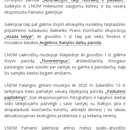
sudaryta iš LNDM rinkiniuose saugomų kūrinių ir šią vasarą
eksponuota Pamario galerijoje.
Galerijoje taip pat galima išvysti atnaujintą nuolatinę tarptautinio
pripažinimo sulaukusio dailininko Prano Domšaičio ekspoziciją
„Visada kelyje“
, iki gruodžio 1 d. taip pat veiks freskos ir
mozaikos klasikės
Angelinos Banytės darbų paroda
.
LNDM Laikrodžių muziejuje Klaipėdoje iki gruodžio 1 d. galima
išvysti parodą
„Florentempus“
, atskleidžiančią žmogaus
pastangas save suvokti per santykį su gamta ir parodančią, kaip
šis santykis keitėsi bėgant amžiams.
LNDM Palangos gintaro muziejus iki 2025 m. balandžio 13 d.
lankytojus kvies pamatyti vasarą išlydėjusią parodą
„Paskutinis
paplūdimys“
. Joje eksponuojamos fotografijos ir tapybos darbai
siūlo lankytojams pažvelgti į savo santykį su Baltijos jūra ir
atsipalaiduoti kviečiančiu kurortu, atkreipti dėmesį į vis labiau
aktualizuojamas ekologines problemas ir jų keliamą nerimą.
LNDM Pamario galerijoje antrus metus spalio–gruodžio