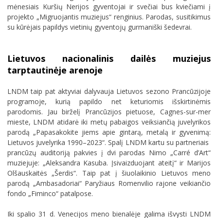
mėnesiais Kuršių Nerijos gyventojai ir svečiai bus kviečiami į
projekto
„
Migruojantis muziejus
“
renginius. Parodas, susitikimus
su kūrėjais papildys vietinių gyventojų gurmaniški šedevrai.
Lietuvos nacionalinis dailės muziejus
tarptautinėje arenoje
LNDM taip pat aktyviai dalyvauja Lietuvos sezono Prancūzijoje
programoje, kurią papildo net keturiomis išskirtinėmis
parodomis. Jau birželį Prancūzijos pietuose, Cagnes-sur-mer
mieste, LNDM atidarė iki metų pabaigos veiksiančią juvelyrikos
parodą „Papasakokite jiems apie gintarą, metalą ir gyvenimą:
Lietuvos juvelyrika 1990–2023“. Spalį LNDM kartu su partneriais
prancūzų auditoriją pakvies į dvi parodas Nimo „Carré d’Art“
muziejuje: „Aleksandra Kasuba. Įsivaizduojant ateitį“ ir Marijos
Olšauskaitės „Šerdis“. Taip pat į šiuolaikinio Lietuvos meno
parodą „Ambasadoriai“ Paryžiaus Romenvilio rajone veikiančio
fondo „Fiminco“ patalpose.
Iki spalio 31 d. Venecijos meno bienalėje galima išvysti LNDM