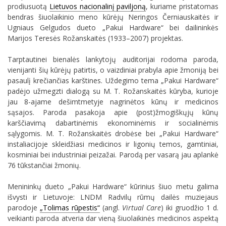
prodiusuotą
Lietuvos nacionalinį paviljoną
, kuriame pristatomas
bendras šiuolaikinio meno kūrėjų Neringos Černiauskaitės ir
Ugniaus Gelgudos dueto „Pakui Hardware“ bei dailininkės
Marijos Teresės Rožanskaitės (1933–2007) projektas.
Tarptautinei bienalės lankytojų auditorijai rodoma paroda,
vienijanti šių kūrėjų patirtis, o vaizdiniai prabyla apie žmoniją bei
pasaulį krečiančias karštines. Uždegimo tema „Pakui Hardware“
padėjo užmegzti dialogą su M. T. Rožanskaitės kūryba, kurioje
jau 8-ajame dešimtmetyje nagrinėtos kūnų ir medicinos
sąsajos. Paroda pasakoja apie (post)žmogiškųjų kūnų
karščiavimą dabartinėmis ekonominėmis ir socialinėmis
sąlygomis. M. T. Rožanskaitės drobėse bei „Pakui Hardware“
instaliacijoje skleidžiasi medicinos ir ligonių temos, gamtiniai,
kosminiai bei industriniai peizažai. Parodą per vasarą jau aplankė
76 tūkstančiai žmonių.
Menininkų dueto „Pakui Hardware“ kūrinius šiuo metu galima
išvysti ir Lietuvoje: LNDM Radvilų rūmų dailės muziejaus
parodoje
„Tolimas rūpestis“
(angl.
Virtual Care
) iki gruodžio 1 d.
veikianti paroda atveria dar vieną šiuolaikinės medicinos aspektą