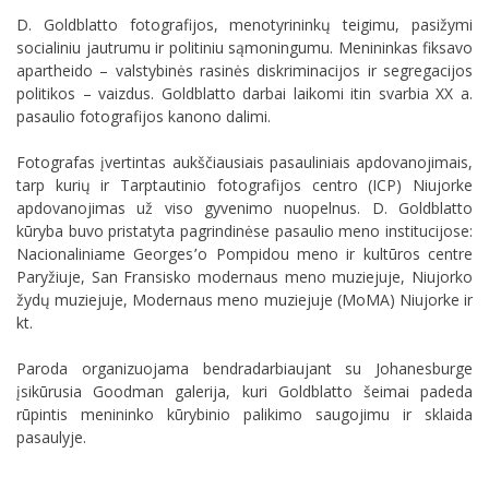
D. Goldblatto fotografijos, menotyrininkų teigimu, pasižymi
socialiniu jautrumu ir politiniu sąmoningumu. Menininkas fiksavo
apartheido – valstybinės rasinės diskriminacijos ir segregacijos
politikos – vaizdus. Goldblatto darbai laikomi itin svarbia XX a.
pasaulio fotografijos kanono dalimi.
Fotografas įvertintas aukščiausiais pasauliniais apdovanojimais,
tarp kurių ir Tarptautinio fotografijos centro (ICP) Niujorke
apdovanojimas už viso gyvenimo nuopelnus. D. Goldblatto
kūryba buvo pristatyta pagrindinėse pasaulio meno institucijose:
Nacionaliniame Georges՚o Pompidou meno ir kultūros centre
Paryžiuje, San Fransisko modernaus meno muziejuje, Niujorko
žydų muziejuje, Modernaus meno muziejuje (MoMA) Niujorke ir
kt.
Paroda organizuojama bendradarbiaujant su Johanesburge
įsikūrusia Goodman galerija, kuri Goldblatto šeimai padeda
rūpintis menininko kūrybinio palikimo saugojimu ir sklaida
pasaulyje.