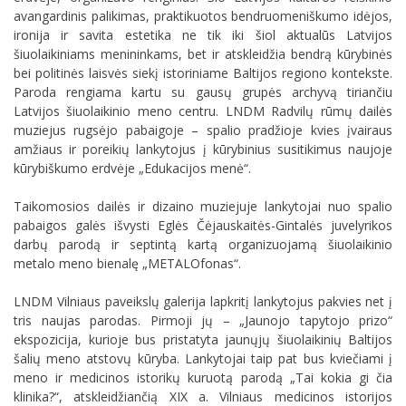
avangardinis palikimas, praktikuotos bendruomeniškumo idėjos,
ironija ir savita estetika ne tik iki šiol aktualūs Latvijos
šiuolaikiniams menininkams, bet ir atskleidžia bendrą kūrybinės
bei politinės laisvės siekį istoriniame Baltijos regiono kontekste.
Paroda rengiama kartu su gausų grupės archyvą tiriančiu
Latvijos šiuolaikinio meno centru. LNDM Radvilų rūmų dailės
muziejus rugsėjo pabaigoje – spalio pradžioje kvies įvairaus
amžiaus ir poreikių lankytojus į kūrybinius susitikimus naujoje
kūrybiškumo erdvėje „Edukacijos menė“.
Taikomosios dailės ir dizaino muziejuje lankytojai nuo spalio
pabaigos galės išvysti Eglės Čėjauskaitės-Gintalės juvelyrikos
darbų parodą ir septintą kartą organizuojamą šiuolaikinio
metalo meno bienalę „METALOfonas“.
LNDM Vilniaus paveikslų galerija lapkritį lankytojus pakvies net į
tris naujas parodas. Pirmoji jų – „Jaunojo tapytojo prizo“
ekspozicija, kurioje bus pristatyta jaunųjų šiuolaikinių Baltijos
šalių meno atstovų kūryba. Lankytojai taip pat bus kviečiami į
meno ir medicinos istorikų kuruotą parodą „Tai kokia gi čia
klinika?“, atskleidžiančią XIX a. Vilniaus medicinos istorijos