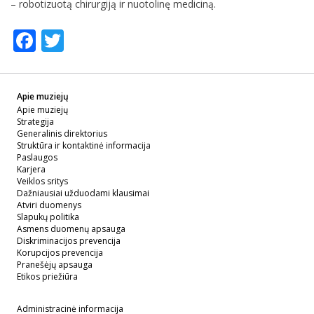
– robotizuotą chirurgiją ir nuotolinę mediciną.
Facebook
Twitter
Apie muziejų
Apie muziejų
Strategija
Generalinis direktorius
Struktūra ir kontaktinė informacija
Paslaugos
Karjera
Veiklos sritys
Dažniausiai užduodami klausimai
Atviri duomenys
Slapukų politika
Asmens duomenų apsauga
Diskriminacijos prevencija
Korupcijos prevencija
Pranešėjų apsauga
Etikos priežiūra
Administracinė informacija