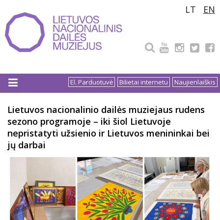
Pereiti
LT
EN
prie
turinio
El. Parduotuvė
Bilietai internetu
Naujienlaiškis
Lietuvos nacionalinio dailės muziejaus rudens
sezono programoje – iki šiol Lietuvoje
nepristatyti užsienio ir Lietuvos menininkai bei
jų darbai