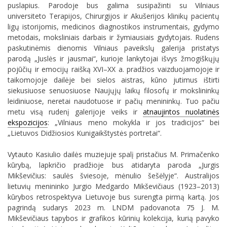
puslapius. Parodoje bus galima susipažinti su Vilniaus
universiteto Terapijos, Chirurgijos ir Akušerijos klinikų pacientų
ligų istorijomis, medicinos diagnostikos instrumentais, gydymo
metodais, moksliniais darbais ir žymiausiais gydytojais. Rudens
paskutinėmis dienomis Vilniaus paveikslų galerija pristatys
parodą „Juslės ir jausmai“, kurioje lankytojai išvys žmogiškųjų
pojūčių ir emocijų raišką XVI–XX a. pradžios vaizduojamojoje ir
taikomojoje dailėje bei sielos aistras, kūno jutimus ištirti
siekusiuose senuosiuose Naujųjų laikų filosofų ir mokslininkų
leidiniuose, neretai naudotuose ir pačių menininkų. Tuo pačiu
metu visą rudenį galerijoje veiks ir
atnaujintos nuolatinės
ekspozicijos
: „Vilniaus meno mokykla ir jos tradicijos“ bei
„Lietuvos Didžiosios Kunigaikštystės portretai“.
Vytauto Kasiulio dailės muziejuje spalį pristačius M. Primačenko
kūrybą, lapkričio pradžioje bus atidaryta paroda „Jurgis
Mikševičius: saulės šviesoje, mėnulio šešėlyje“. Australijos
lietuvių menininko Jurgio Medgardo Mikševičiaus (1923–2013)
kūrybos retrospektyva Lietuvoje bus surengta pirmą kartą. Jos
pagrindą sudarys 2023 m. LNDM padovanota 75 J. M.
Mikševičiaus tapybos ir grafikos kūrinių kolekcija, kurią pavyko