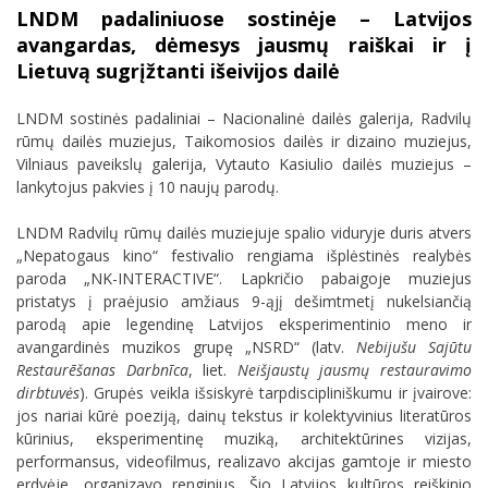
LNDM padaliniuose sostinėje – Latvijos
avangardas, dėmesys jausmų raiškai ir į
Lietuvą sugrįžtanti išeivijos dailė
LNDM sostinės padaliniai – Nacionalinė dailės galerija, Radvilų
rūmų dailės muziejus, Taikomosios dailės ir dizaino muziejus,
Vilniaus paveikslų galerija, Vytauto Kasiulio dailės muziejus –
lankytojus pakvies į 10 naujų parodų.
LNDM Radvilų rūmų dailės muziejuje spalio viduryje duris atvers
„Nepatogaus kino“ festivalio rengiama išplėstinės realybės
paroda „NK-INTERACTIVE“. Lapkričio pabaigoje muziejus
pristatys į praėjusio amžiaus 9-ąjį dešimtmetį nukelsiančią
parodą apie legendinę Latvijos eksperimentinio meno ir
avangardinės muzikos grupę „NSRD“ (latv.
Nebijušu Sajūtu
Restaurēšanas Darbnīca
, liet.
Neišjaustų jausmų restauravimo
dirbtuvės
). Grupės veikla išsiskyrė tarpdiscipliniškumu ir įvairove:
jos nariai kūrė poeziją, dainų tekstus ir kolektyvinius literatūros
kūrinius, eksperimentinę muziką, architektūrines vizijas,
performansus, videofilmus, realizavo akcijas gamtoje ir miesto
erdvėje, organizavo renginius. Šio Latvijos kultūros reiškinio