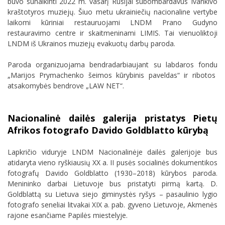
buvo sunaikinti 2022 m. vasarį Rusijai subombardavus Ivankivo
kraštotyros muziejų. Šiuo metu ukrainiečių nacionaline vertybe
laikomi kūriniai restauruojami LNDM Prano Gudyno
restauravimo centre ir skaitmeninami LIMIS. Tai vienuoliktoji
LNDM iš Ukrainos muziejų evakuotų darbų paroda.
Paroda organizuojama bendradarbiaujant su labdaros fondu
„Marijos Prymachenko šeimos kūrybinis paveldas“ ir ribotos
atsakomybės bendrove „LAW NET“.
Nacionalinė dailės galerija pristatys Pietų
Afrikos fotografo Davido Goldblatto kūrybą
Lapkričio viduryje LNDM Nacionalinėje dailės galerijoje bus
atidaryta vieno ryškiausių XX a. II pusės socialinės dokumentikos
fotografų Davido Goldblatto (1930–2018) kūrybos paroda.
Menininko darbai Lietuvoje bus pristatyti pirmą kartą. D.
Goldblattą su Lietuva siejo giminystės ryšys
– pasaulinio lygio
fotografo seneliai litvakai XIX a. pab. gyveno Lietuvoje, Akmenės
rajone esančiame Papilės miestelyje.