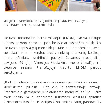
Marijos Primačenko kūrinių atgabenimas į LNDM Prano Gudyno
restauravimo centrą, LNDM nuotrauka
Lietuvos nacionalinis dailės muziejus (LNDM) kviečia į naujas
rudens sezono parodas. Jose lankytojai susipažins su iki šiol
Lietuvoje nepristatytų menininkų
– Marijos Primačenko, Davido
Goldblatto ir kt. –
kūryba, LNDM rinkinių ir privačių kolekcijų
meno kūriniais. Išskirtinės patirtys žadamos nacionalinio
paviljono 60-ojoje Venecijos šiuolaikinio meno bienalėje ir į
Lietuvos sezono Prancūzijoje įtrauktų LNDM parodų
lankytojams.
„Rudenį Lietuvos nacionalinis dailės muziejus pasitinka su nauju
kūrybiškumo pliūpsniu Lietuvoje ir tarptautinėje erdvėje.
Prancūzijoje garsiajame šiuolaikiniame meno muziejuj
e „Carré
d’Art“
spalio 24 d. atidarome išskirtines, didžiulės apimties
Aleksandros Kasubos ir Marijos Olšauskaitės darbų parodas, 12