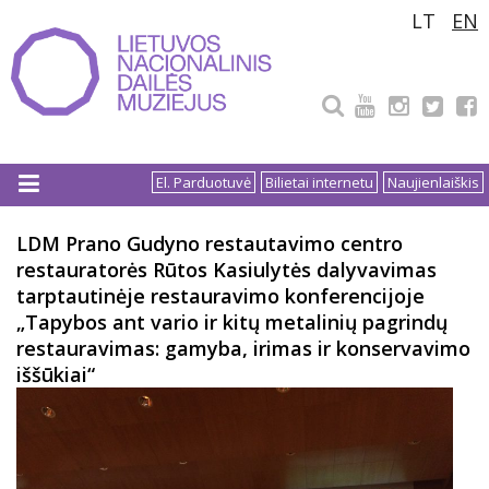
Pereiti
LT
EN
prie
turinio
El. Parduotuvė
Bilietai internetu
Naujienlaiškis
LDM Prano Gudyno restautavimo centro
restauratorės Rūtos Kasiulytės dalyvavimas
tarptautinėje restauravimo konferencijoje
„Tapybos ant vario ir kitų metalinių pagrindų
restauravimas: gamyba, irimas ir konservavimo
iššūkiai“