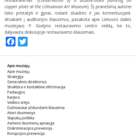
restauravimas“ (
Conservation of a double-sided painting on
copper plate at the Lithuanian Art Museum
). Šį pranešimą autorei
teko pristatyti ir gyvai, rodant skaidres ir jas komentuojant.
Atsakant į auditorijos klausimus, pasakota apie Lietuvos dailės
muziejaus P. Gudyno restauravimo centro veiklą, be to,
dalyvauta diskusijoje restauravimo klausimais.
Facebook
Twitter
Apie muziejų
Apie muziejų
Strategija
Generalinis direktorius
Struktūra ir kontaktinė informacija
Paslaugos
Karjera
Veiklos sritys
Dažniausiai užduodami klausimai
Atviri duomenys
Slapukų politika
Asmens duomenų apsauga
Diskriminacijos prevencija
Korupcijos prevencija