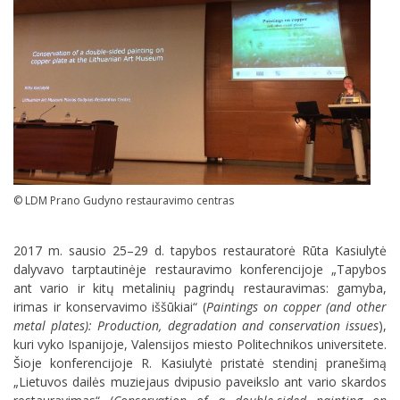
© LDM Prano Gudyno restauravimo centras
2017 m. sausio 25–29 d. tapybos restauratorė Rūta Kasiulytė
dalyvavo tarptautinėje restauravimo konferencijoje „Tapybos
ant vario ir kitų metalinių pagrindų restauravimas: gamyba,
irimas ir konservavimo iššūkiai“ (
Paintings on copper (and other
metal plates): Production, degradation and conservation issues
),
kuri vyko Ispanijoje, Valensijos miesto Politechnikos universitete.
Šioje konferencijoje R. Kasiulytė pristatė stendinį pranešimą
„Lietuvos dailės muziejaus dvipusio paveikslo ant vario skardos