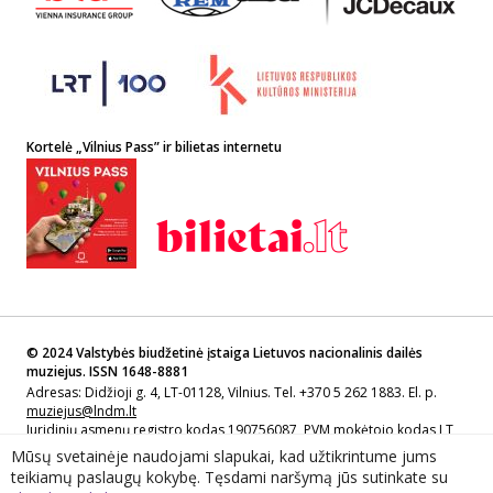
Kortelė „Vilnius Pass” ir bilietas internetu
© 2024 Valstybės biudžetinė įstaiga Lietuvos nacionalinis dailės
muziejus. ISSN 1648-8881
Adresas: Didžioji g. 4, LT-01128, Vilnius. Tel. +370 5 262 1883. El. p.
muziejus@lndm.lt
Juridinių asmenų registro kodas 190756087, PVM mokėtojo kodas LT
907560811
Mūsų svetainėje naudojami slapukai, kad užtikrintume jums
teikiamų paslaugų kokybę. Tęsdami naršymą jūs sutinkate su
Sprendimas: Lietuvos nacionalinio dailės muziejaus filialas Lietuvos