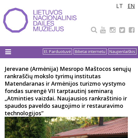
Pereiti
LT
EN
prie
turinio
El. Parduotuvė
Bilietai internetu
Naujienlaiškis
Jerevane (Armėnija) Mesropo Maštocos senųjų
rankraščių mokslo tyrimų institutas
Matendaranas ir Armėnijos turizmo vystymo
fondas surengė VII tarptautinį seminarą
„Atminties vaizdai. Naujausios rankraštinio ir
spaudos paveldo saugojimo ir restauravimo
technologijos“