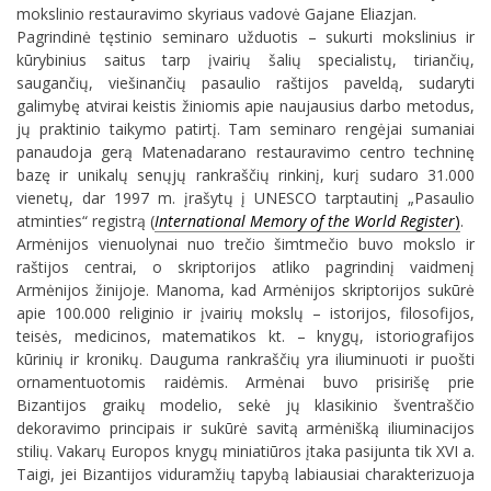
mokslinio restauravimo skyriaus vadovė Gajane Eliazjan.
Pagrindinė tęstinio seminaro užduotis – sukurti mokslinius ir
kūrybinius saitus tarp įvairių šalių specialistų, tiriančių,
saugančių, viešinančių pasaulio raštijos paveldą, sudaryti
galimybę atvirai keistis žiniomis apie naujausius darbo metodus,
jų praktinio taikymo patirtį. Tam seminaro rengėjai sumaniai
panaudoja gerą Matenadarano restauravimo centro techninę
bazę ir unikalų senųjų rankraščių rinkinį, kurį sudaro 31.000
vienetų, dar 1997 m. įrašytų į UNESCO tarptautinį „Pasaulio
atminties“ registrą (
International Memory of the World Register
)
.
Armėnijos vienuolynai nuo trečio šimtmečio buvo mokslo ir
raštijos centrai, o skriptorijos atliko pagrindinį vaidmenį
Armėnijos žinijoje. Manoma, kad Armėnijos skriptorijos sukūrė
apie 100.000 religinio ir įvairių mokslų – istorijos, filosofijos,
teisės, medicinos, matematikos kt. – knygų, istoriografijos
kūrinių ir kronikų. Dauguma rankraščių yra iliuminuoti ir puošti
ornamentuotomis raidėmis. Armėnai buvo prisirišę prie
Bizantijos graikų modelio, sekė jų klasikinio šventraščio
dekoravimo principais ir sukūrė savitą armėnišką iliuminacijos
stilių. Vakarų Europos knygų miniatiūros įtaka pasijunta tik XVI a.
Taigi, jei Bizantijos viduramžių tapybą labiausiai charakterizuoja