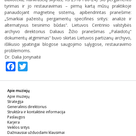
tyrimas ir jo restauravimas – pirmą kartą mūsų praktikoje
panaudojant magnetinę sistemą, apibendrintas pranešime:
„Smarkiai pažeistų pergamentų specifinės sritys: analizė ir
alternatyvus tiesinimo būdas“. Lietuvos Centrinio valstybės
archyvo direktorius Daliaus Žižio pranešimas „Palaidotų“
dokumentų atgimimas“ buvo skirtas Lietuvos partizanų archyvo,
išlikusio ypatingai blogose saugojimo sąlygose, restauravimo
problemoms.
Dr. Dalia Jonynaitė
Facebook
Twitter
Apie muziejų
Apie muziejų
Strategija
Generalinis direktorius
Struktūra ir kontaktinė informacija
Paslaugos
Karjera
Veiklos sritys
Dažniausiai užduodami klausimai