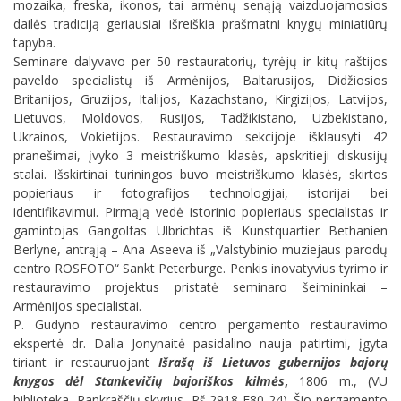
mozaika, freska, ikonos, tai armėnų senąją vaizduojamosios
dailės tradiciją geriausiai išreiškia prašmatni knygų miniatiūrų
tapyba.
Seminare dalyvavo per 50 restauratorių, tyrėjų ir kitų raštijos
paveldo specialistų iš Armėnijos, Baltarusijos, Didžiosios
Britanijos, Gruzijos, Italijos, Kazachstano, Kirgizijos, Latvijos,
Lietuvos, Moldovos, Rusijos, Tadžikistano, Uzbekistano,
Ukrainos, Vokietijos. Restauravimo sekcijoje išklausyti 42
pranešimai, įvyko 3 meistriškumo klasės, apskritieji diskusijų
stalai. Išskirtinai turiningos buvo meistriškumo klasės, skirtos
popieriaus ir fotografijos technologijai, istorijai bei
identifikavimui. Pirmąją vedė istorinio popieriaus specialistas ir
gamintojas Gangolfas Ulbrichtas iš Kunstquartier Bethanien
Berlyne, antrąją – Ana Aseeva iš „Valstybinio muziejaus parodų
centro ROSFOTO“ Sankt Peterburge. Penkis inovatyvius tyrimo ir
restauravimo projektus pristatė seminaro šeimininkai –
Armėnijos specialistai.
P. Gudyno restauravimo centro pergamento restauravimo
ekspertė dr. Dalia Jonynaitė pasidalino nauja patirtimi, įgyta
tiriant ir restauruojant
Išrašą iš Lietuvos gubernijos bajorų
knygos dėl Stankevičių bajoriškos kilmės
,
1806 m., (VU
biblioteka, Rankraščių skyrius, Rš 2918 F80-24). Šio pergamento