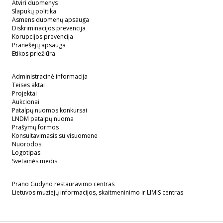
Atviri duomenys
Slapukų politika
Asmens duomenų apsauga
Diskriminacijos prevencija
Korupcijos prevencija
Pranešėjų apsauga
Etikos priežiūra
Administracinė informacija
Teisės aktai
Projektai
Aukcionai
Patalpų nuomos konkursai
LNDM patalpų nuoma
Prašymų formos
Konsultavimasis su visuomene
Nuorodos
Logotipas
Svetainės medis
Prano Gudyno restauravimo centras
Lietuvos muziejų informacijos, skaitmeninimo ir LIMIS centras