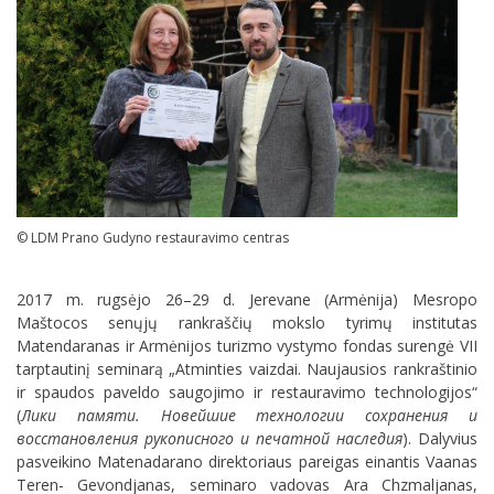
© LDM Prano Gudyno restauravimo centras
2017 m. rugsėjo 26–29 d. Jerevane (Armėnija) Mesropo
Maštocos senųjų rankraščių mokslo tyrimų institutas
Matendaranas ir Armėnijos turizmo vystymo fondas surengė VII
tarptautinį seminarą „Atminties vaizdai. Naujausios rankraštinio
ir spaudos paveldo saugojimo ir restauravimo technologijos“
(
Лики памяти. Новейшие технологии сохранения и
восстановления рукописного и печатной наследия
). Dalyvius
pasveikino Matenadarano direktoriaus pareigas einantis Vaanas
Teren- Gevondjanas, seminaro vadovas Ara Chzmaljanas,