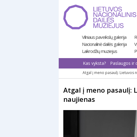
Pereiti
prie
turinio
Vilniaus paveikslų galerija
R
Nacionalinė dailės galerija
V
Laikrodžių muziejus
P
Kas vyksta?
Paslaugos ir 
Atgal į meno pasaulį: Lietuvos 
Atgal į meno pasaulį: 
naujienas