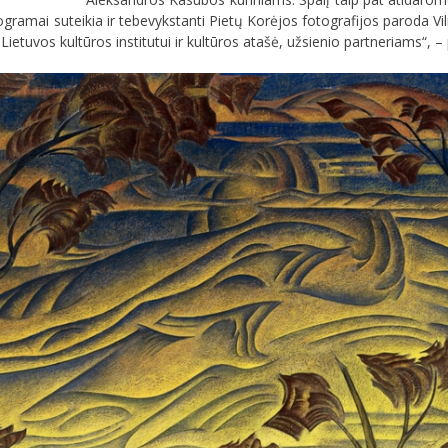
ramai suteikia ir tebevykstanti Pietų Korėjos fotografijos paroda Vil
uvos kultūros institutui ir kultūros atašė, užsienio partneriams“, – p