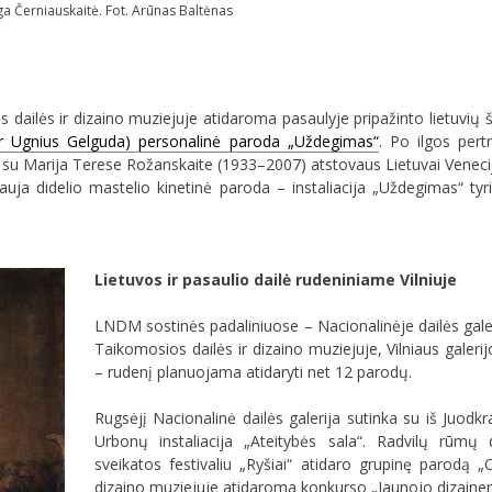
a Černiauskaitė. Fot. Arūnas Baltėnas
ailės ir dizaino muziejuje atidaroma pasaulyje pripažinto lietuvių 
ir Ugnius Gelguda) personalinė paroda „Uždegimas“
. Po ilgos pert
 su Marija Terese Rožanskaite (1933–2007) atstovaus Lietuvai Venecij
Nauja didelio mastelio kinetinė paroda – instaliacija „Uždegimas“ tyr
Lietuvos ir pasaulio dailė rudeniniame Vilniuje
LNDM sostinės padaliniuose – Nacionalinėje dailės galer
Taikomosios dailės ir dizaino muziejuje, Vilniaus galerij
– rudenį planuojama atidaryti net 12 parodų.
Rugsėjį Nacionalinė dailės galerija sutinka su iš Juod
Urbonų instaliacija „Ateitybės sala“. Radvilų rūmų 
sveikatos festivaliu „Ryšiai“ atidaro grupinę parodą „
dizaino muziejuje atidaroma konkurso „Jaunojo dizainer