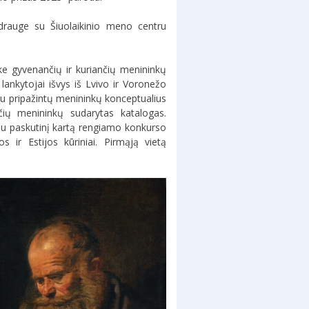
s drauge su Šiuolaikinio meno centru
ke gyvenančių ir kuriančių menininkų
lankytojai išvys iš Lvivo ir Voronežo
tu pripažintų menininkų konceptualius
ačių menininkų sudarytas katalogas.
jau paskutinį kartą rengiamo konkurso
s ir Estijos kūriniai. Pirmąją vietą