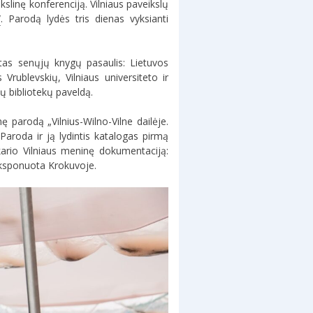
kslinę konferenciją. Vilniaus paveikslų
“
. Parodą lydės tris dienas vyksianti
ntas senųjų knygų pasaulis: Lietuvos
rublevskių, Vilniaus universiteto ir
ų bibliotekų paveldą.
 parodą „Vilnius-Wilno-Vilne dailėje.
Paroda ir ją lydintis katalogas pirmą
kario Vilniaus meninę dokumentaciją:
 eksponuota Krokuvoje.