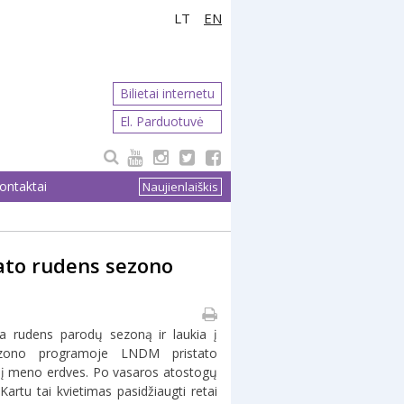
LT
EN
Bilietai internetu
El. Parduotuvė
ontaktai
Naujienlaiškis
tato rudens sezono
a rudens parodų sezoną ir laukia į
sezono programoje LNDM pristato
ti į meno erdves. Po vasaros atostogų
Kartu tai kvietimas pasidžiaugti retai