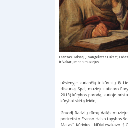
Fransas Halsas, „Evangelistas Lukas“, Ode
ir Vakarų meno muziejus
užsienyje kuriančių ir kūrusių iš 
diskursą. Spalį muziejus atidaro Par
2013) kūrybos parodą, kurioje pristat
kūrybai skirtą leidinį.
Gruodį Radvilų rūmų dailės muziejus
portretisto Franso Halso tapybos šed
Matas“. Kūrinius LNDM evakavo iš O