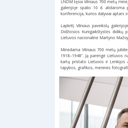
LNDM tęsia Vilniaus 700 metų minėjimą
galerijoje spalio 10 d. atidaroma
konferencija, kurios dalyviai aptars s
Lapkritį Vilniaus paveikslų galerij
Didžiosios Kunigaikštystės didikų 
Lietuvos nacionalinė Martyno Mažvydo
Minėdama Vilniaus 700 metų jubiliejų
1918–1948“. Ją parengė Lietuvos nac
kartą pristato Lietuvos ir Lenkijos
tapybos, grafikos, meninės fotografi