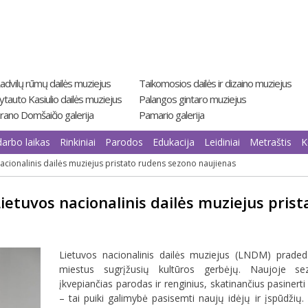
advilų rūmų dailės muziejus
Taikomosios dailės ir dizaino muziejus
ytauto Kasiulio dailės muziejus
Palangos gintaro muziejus
rano Domšaičio galerija
Pamario galerija
darbo laikas
Rinkiniai
Parodos
Edukacija
Leidiniai
Metraštis
K
nacionalinis dailės muziejus pristato rudens sezono naujienas
Lietuvos nacionalinis dailės muziejus pris
Lietuvos nacionalinis dailės muziejus (LNDM) praded
miestus sugrįžusių kultūros gerbėjų. Naujoje 
įkvepiančias parodas ir renginius, skatinančius pasiner
– tai puiki galimybė pasisemti naujų idėjų ir įspūdžių. 