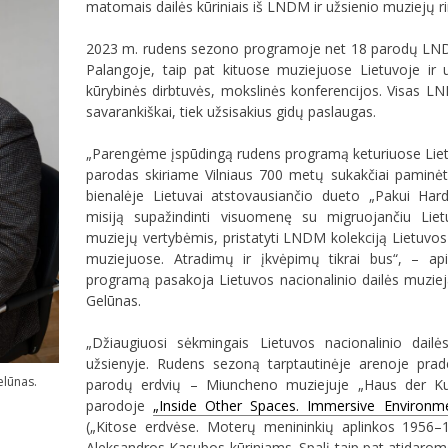
matomais dailės kūriniais iš LNDM ir užsienio muziejų ri
2023 m. rudens sezono programoje net 18 parodų LNDM 
Palangoje, taip pat kituose muziejuose Lietuvoje ir 
kūrybinės dirbtuvės, mokslinės konferencijos. Visas LN
savarankiškai, tiek užsisakius gidų paslaugas.
„Parengėme įspūdingą rudens programą keturiuose Lietuv
parodas skiriame Vilniaus 700 metų sukakčiai paminėti
bienalėje Lietuvai atstovausiančio dueto „Pakui Har
misiją supažindinti visuomenę su migruojančiu Li
muziejų vertybėmis, pristatyti LNDM kolekciją Lietuvos 
muziejuose. Atradimų ir įkvėpimų tikrai bus“, – 
programą pasakoja Lietuvos nacionalinio dailės muzieja
Gelūnas.
„Džiaugiuosi sėkmingais Lietuvos nacionalinio dailė
užsienyje. Rudens sezoną tarptautinėje arenoje pra
elūnas.
parodų erdvių – Miuncheno muziejuje „Haus der Kun
parodoje
„Inside Other Spaces. Immersive Environ
(„Kitose erdvėse. Moterų menininkių aplinkos 1956–
Aleksandros Kasubos kūriniams. Spalį taip pat atidaro