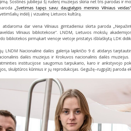
. Sostinės jubiliejui šį rudenį muziejus skiria net tris parodas ir mo
 paroda
„Svetimas tapęs savu: daugialypis meninio Vilniaus veidas
vetimšalių indėlį į vizualinę Lietuvos kultūrą.
oje atidaroma dar viena Vilniaus gimtadieniui skirta paroda „Nepaži
paveldas Vilniaus bibliotekose“. LNDM, Lietuvos mokslų akademijos V
 bibliotekos pirmąkart vienoje vietoje pristatys išblaškytą LDK didik
 LNDM Nacionalinė dailės galerija lapkričio 9 d. atidarys tarptautinę
ionalinis dailės muziejus ir Krokuvos nacionalinis dailės muziejus. 
 atminties institucijose saugomus tarpukario, karo ir ankstyvojo po
jos, skulptūros kūrinius ir jų reprodukcijas. Gegužę–rugpjūtį paroda