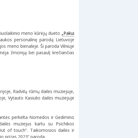
šiuolaikinio meno kūrėjų dueto
„Pakui
raukos personalinę parodą Lietuvoje
os meno bienalėje. Ši paroda Vilniuje
inėja žmoniją bei pasaulį krečiančias
ijoje, Radvilų rūmų dailės muziejuje,
oje, Vytauto Kasiulio dailės muziejuje
krantės perkelta Nomedos ir Gedimino
dailės muziejus kartu su Psichikos
Out of touch“. Taikomosios dailės ir
io prizas 2023“ paroda.