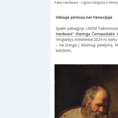
Pakui Hardware – Ugnius Gelguda ir Nering
Vilniuje pirmiau nei Venecijoje
Spalio pabaigoje LNDM Taikomosios d
Hardware“ (Neringa Černiauskaitė 
rengiantys menininkai 2024 m. kartu
– tai įžanga į būsimąjį paviljoną. 
karštines.