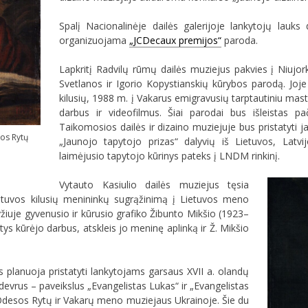
Spalį Nacionalinėje dailės galerijoje lankytojų lauk
organizuojama
„JCDecaux premijos“
paroda.
Lapkritį Radvilų rūmų dailės muziejus pakvies į Niujor
Svetlanos ir Igorio Kopystianskių kūrybos parodą. Joje 
kilusių, 1988 m. į Vakarus emigravusių tarptautiniu mas
darbus ir videofilmus. Šiai parodai bus išleistas p
Taikomosios dailės ir dizaino muziejuje bus pristatyti 
sos Rytų
„Jaunojo tapytojo prizas“ dalyvių iš Lietuvos, Latvijo
laimėjusio tapytojo kūrinys pateks į LNDM rinkinį.
Vytauto Kasiulio dailės muziejus tęsia
Lietuvos kilusių menininkų sugrąžinimą į Lietuvos meno
yžiuje gyvenusio ir kūrusio grafiko Žibunto Mikšio (1923–
ys kūrėjo darbus, atskleis jo meninę aplinką ir Ž. Mikšio
 planuoja pristatyti lankytojams garsaus XVII a. olandų
evrus – paveikslus „Evangelistas Lukas“ ir „Evangelistas
desos Rytų ir Vakarų meno muziejaus Ukrainoje. Šie du