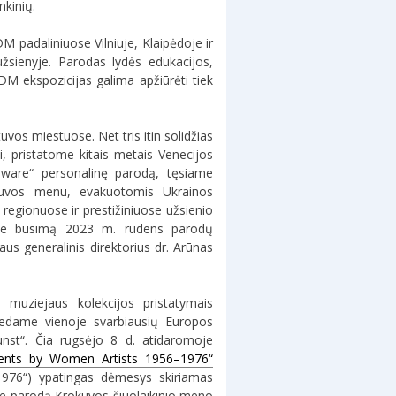
nkinių.
padaliniuose Vilniuje, Klaipėdoje ir
užsienyje. Parodas lydės edukacijos,
DM ekspozicijas galima apžiūrėti tiek
os miestuose. Net tris itin solidžias
, pristatome kitais metais Venecijos
dware“ personalinę parodą, tęsiame
etuvos menu, evakuotomis Ukrainos
regionuose ir prestižiniuose užsienio
apie būsimą 2023 m. rudens parodų
us generalinis direktorius dr. Arūnas
s muziejaus kolekcijos pristatymais
dedame vienoje svarbiausių Europos
st“. Čia rugsėjo 8 d. atidaromoje
ments by Women Artists 1956–1976“
1976“) ypatingas dėmesys skiriamas
me parodą Krokuvos šiuolaikinio meno