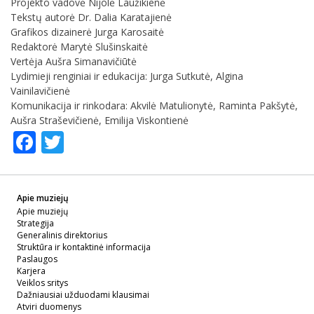
Projekto vadovė Nijolė Laužikienė
Tekstų autorė Dr. Dalia Karatajienė
Grafikos dizainerė Jurga Karosaitė
Redaktorė Marytė Slušinskaitė
Vertėja Aušra Simanavičiūtė
Lydimieji renginiai ir edukacija: Jurga Sutkutė, Algina
Vainilavičienė
Komunikacija ir rinkodara: Akvilė Matulionytė, Raminta Pakšytė,
Aušra Straševičienė, Emilija Viskontienė
Facebook
Twitter
Apie muziejų
Apie muziejų
Strategija
Generalinis direktorius
Struktūra ir kontaktinė informacija
Paslaugos
Karjera
Veiklos sritys
Dažniausiai užduodami klausimai
Atviri duomenys