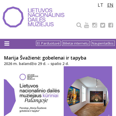
Pereiti
LT
EN
prie
turinio
El. Parduotuvė
Bilietai internetu
Naujienlaiškis
Marija Švažienė: gobelenai ir tapyba
2026 m. balandžio 29 d. – spalio 2 d.