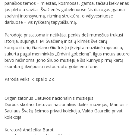
panašios temos – miestas, kosmosas, gamta, tačiau kiekvienas
jas plėtoja savitai. Švažienės gobelenuose šis dialogas įgauna
spalvinį intensyvumą, ritminę struktūrą, o vėlyvesniuose
darbuose – vis ryškesnį tapybiškumą.
Parodoje pristatoma ir netikėta, penkis dešimtmečius trukusi
istorija, sujungusi M. Švažienę ir italų kilmės šveicarų
kompozitorių Gaetano Giuffrè. Jo įkvėpta muzikinė rapsodija,
sukurta pagal menininkės „Erdvinį gobeleną“, ilgus metus autorei
buvo nežinoma. Jono Šliūpo muziejuje šis kūrinys pirmą kartą
skamba jį įkvėpusio restauruoto gobeleno fone.
Paroda veiks iki spalio 2 d.
Organizatorius Lietuvos nacionalinis muziejus
Darbus skolino: Lietuvos nacionalinis dailės muziejus, Marijos ir
Sauliaus Švažų šeimos privati kolekcija, Valdo Gaurelio privati
kolekcija
Kuratorė Andželika Baroti