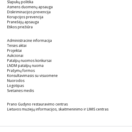
Slapukų politika
Asmens duomenų apsauga
Diskriminacijos prevencija
Korupcijos prevencija
Pranešėjų apsauga
Etikos priežiūra
Administracinė informacija
Teisės aktai
Projektai
Aukcionai
Patalpų nuomos konkursai
LNDM patalpų nuoma
Prašymų formos
Konsultavimasis su visuomene
Nuorodos
Logotipas
Svetainės medis
Prano Gudyno restauravimo centras
Lietuvos muziejų informacijos, skaitmeninimo ir LIMIS centras