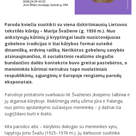
Paroda kviečia susitikti su viena išskirtiniausių Lietuvos
tekstilės kūrėjų – Marija Švažiene (g. 1930 m.). Nuo
ankstyvųjų kūrinių ji kryptingai laužė nusistovėjusias
gobeleno tradicijas ir šiai kūrybos formai suteikė
dinamišką, erdvinę raišką. Netikėtos gobelenų savybės
atsinaujinančios, iš socialistinio realizmo slogučio
bundančios dailės kontekste buvo greitai pastebėtos, o
menininkės kūriniai netrukus tapo nuolatiniais
respublikinių, sąjunginių ir Europoje rengiamų parodų
eksponatais.
Parodoje pristatomi svarbiausi M. Švažienės įkvėpimo šaltiniai ir
jų atgarsiai kūryboje. Reikšmingą vietą užima jūra ir Palanga,
nuo pirmo apsilankymo sužavėjusi menininkę – ji dažnai čia
sugrįždavo kurti ir ilsėtis.
Kita parodos ašis – kūrybinis dialogas su menininkės vyru,
tapytoju Jonu Švažu (1925–1976 m.). Jų darbuose susitinka