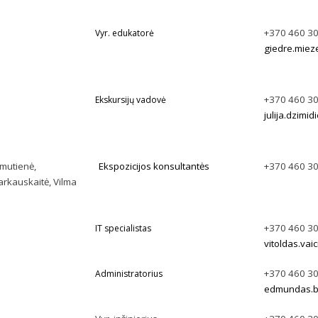
+370 460 3
Vyr. edukatorė
giedre.miez
+370 460 3
Ekskursijų vadovė
julija.dzimi
imutienė,
Ekspozicijos konsultantės
+370 460 3
rkauskaitė, Vilma
+370 460 3
IT specialistas
vitoldas.vai
+370 460 3
Administratorius
edmundas.b