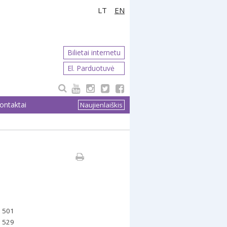
LT
EN
Bilietai internetu
El. Parduotuvė
ontaktai
Naujienlaiškis
3 501
7 529