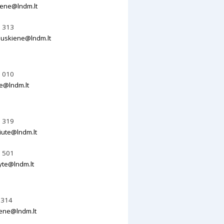
kiene@lndm.lt
0 313
uskiene@lndm.lt
9 010
ne@lndm.lt
1 319
iute@lndm.lt
3 501
yte@lndm.lt
0314
iene@lndm.lt