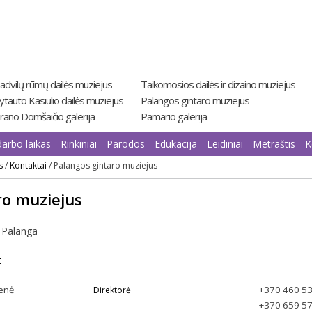
advilų rūmų dailės muziejus
Taikomosios dailės ir dizaino muziejus
ytauto Kasiulio dailės muziejus
Palangos gintaro muziejus
rano Domšaičio galerija
Pamario galerija
darbo laikas
Rinkiniai
Parodos
Edukacija
Leidiniai
Metraštis
K
s
/
Kontaktai
/
Palangos gintaro muziejus
ro muziejus
, Palanga
t
ienė
+370 460 5
Direktorė
+370 659 5