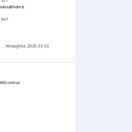
0 327
eikis@lndm.lt
3 847
Atnaujinta: 2026-03-02
IMIS centras