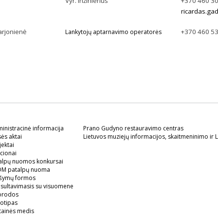
Vyr. inžinierius
+370 460 3
ricardas.gad
arjonienė
+370 460 5
Lankytojų aptarnavimo operatorės
inistracinė informacija
Prano Gudyno restauravimo centras
sės aktai
Lietuvos muziejų informacijos, skaitmeninimo ir L
jektai
cionai
alpų nuomos konkursai
M patalpų nuoma
šymų formos
sultavimasis su visuomene
orodos
otipas
tainės medis