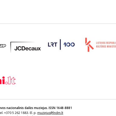
uvos nacionalinis dailės muziejus. ISSN 1648-8881
Tel. +370 5 262 1883. El. p.
muziejus@lndm.lt