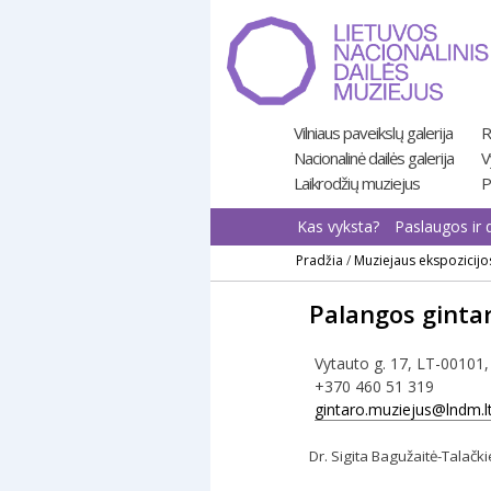
Pereiti
prie
turinio
Vilniaus paveikslų galerija
R
Nacionalinė dailės galerija
V
Laikrodžių muziejus
P
Kas vyksta?
Paslaugos ir 
Pradžia
/
Muziejaus ekspozicijo
Palangos ginta
Vytauto g. 17, LT-00101
+370 460 51 319
gintaro.muziejus@lndm.l
Dr. Sigita Bagužaitė-Talačk