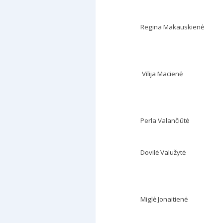
Regina Makauskienė
Vilija Macienė
Perla Valančiūtė
Dovilė Valužytė
Miglė Jonaitienė