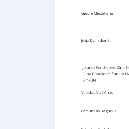
Giedrė Miežetienė
Julija Dzimidienė
Jolanta Bendikienė,
Zina S
Ilona Būbelienė,
Žaneta Ma
Šimkutė
Vitoldas Vaičiūnas
Edmundas Baguckis