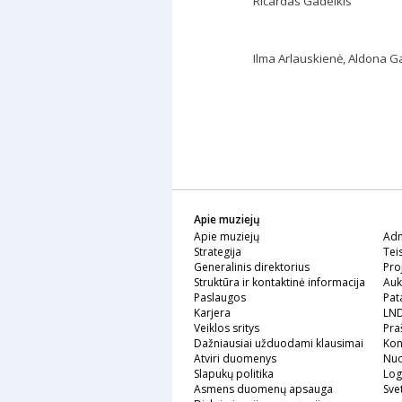
Ričardas Gadeikis
Ilma Arlauskienė, Aldona G
Apie muziejų
Apie muziejų
Adm
Strategija
Tei
Generalinis direktorius
Pro
Struktūra ir kontaktinė informacija
Auk
Paslaugos
Pat
Karjera
LND
Veiklos sritys
Pra
Dažniausiai užduodami klausimai
Kon
Atviri duomenys
Nu
Slapukų politika
Log
Asmens duomenų apsauga
Sve