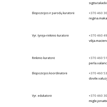
sigita.talac
+370 460 3
Ekspozicijos ir parodų kuratorė
regina.maka
+370 460 4
Vyr. tyrėja-rinkinio kuratorė
vilija.macie
+370 460 5
Rinkinio kuratorė
perla.valanc
+370 460 5
Ekspozicijos koordinatorė
dovile.valuz
+370 460 3
Vyr. edukatorė
migle.jonait