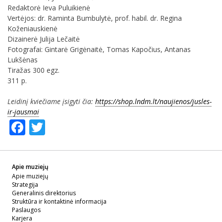
Redaktorė Ieva Puluikienė
Vertėjos: dr. Raminta Bumbulytė, prof. habil. dr. Regina
Koženiauskienė
Dizainerė Julija Lečaitė
Fotografai: Gintarė Grigėnaitė, Tomas Kapočius, Antanas
Lukšėnas
Tiražas 300 egz.
311 p.
Leidinį kviečiame įsigyti čia:
https://shop.lndm.lt/naujienos/jusles-
ir-jausmai
Facebook
Twitter
Apie muziejų
Apie muziejų
Strategija
Generalinis direktorius
Struktūra ir kontaktinė informacija
Paslaugos
Karjera