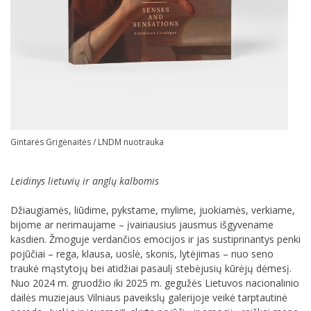
Gintarės Grigėnaitės / LNDM nuotrauka
Leidinys lietuvių ir anglų kalbomis
Džiaugiamės, liūdime, pykstame, mylime, juokiamės, verkiame,
bijome ar nerimaujame – įvairiausius jausmus išgyvename
kasdien. Žmoguje verdančios emocijos ir jas sustiprinantys penki
pojūčiai – rega, klausa, uoslė, skonis, lytėjimas – nuo seno
traukė mąstytojų bei atidžiai pasaulį stebėjusių kūrėjų dėmesį.
Nuo 2024 m. gruodžio iki 2025 m. gegužės Lietuvos nacionalinio
dailės muziejaus Vilniaus paveikslų galerijoje veikė tarptautinė