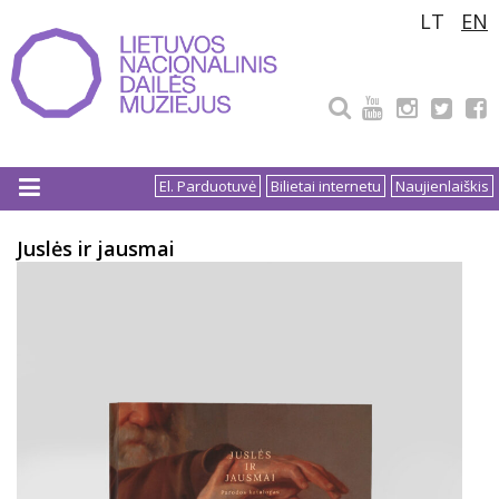
Pereiti
LT
EN
prie
turinio
El. Parduotuvė
Bilietai internetu
Naujienlaiškis
Juslės ir jausmai