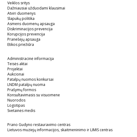
Veiklos sritys
Dažniausiai užduodami klausimai
Atviri duomenys
Slapukų politika
Asmens duomenų apsauga
Diskriminacijos prevencija
Korupcijos prevencija
Pranešėjų apsauga
Etikos priežiūra
Administracinė informacija
Teisės aktai
Projektai
Aukcionai
Patalpų nuomos konkursai
LNDM patalpų nuoma
Prašymų formos
Konsultavimasis su visuomene
Nuorodos
Logotipas
Svetainės medis
Prano Gudyno restauravimo centras
Lietuvos muziejų informacijos, skaitmeninimo ir LIMIS centras