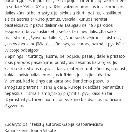
paroda „Juslės ir jausmai“, skirta pojūčių ir emocijų raiškai mene.
Ją sudarė XVI a.–XX a. pradžios vaizduojamosios ir taikomosios
dailės kūriniai bei mąstytojų, siekusių ištirti, pažinti, klasifikuoti
sielos aistras ar kūno jutimus, veikalai, kuriuos neretai
pasitelkdavo ir patys dailininkai. Daugiau nei 180 parodos
eksponatų buvo suskirstyti į šešias temines dalis: „Ką sakė
mąstytojai“, „Šypsena dailėje“, „Nuo susižavėjimo iki aistros“,
„Juslės (penki pojūčiai)“, „Liūdesys, sielvartas, baimė ir pyktis“ ir
„Vietoje pabaigos“.
Slėpiningą ir turtingą jausmų bei pojūčių pasaulį dailėje pristato
ir šis parodos pasakojimo punktyrais sekantis katalogas. Jis
kviečia skaitytojus drąsiai ir laisvai interpretuoti kūrinius, pajausti,
kokias individualias emocijas ir fizines jusles jie sužadina.
Viliamasi, kad leidinys dar kartą prie šiandienio pasaulio
žmogaus priartins ir senąją dailę, kurioje skleidžiasi per amžius
nepakitusi ir smalsi žmogiškoji prigimtis, gyvi, kasdien tai
užgimstantys, tai vėl nurimstantys kūno bei dvasios pojūčiai ir
išgyvenimai.
Sudarytojos ir tekstų autorės: Gabija Kasparavičiutė-
Kaminskienė, Joana Vitkutė