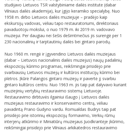
studijavo Lietuvos TSR valstybiniame dailės institute (dabar
Vilniaus dailės akademija), kur įgijo keramiko specialybę. Nuo
1958 m. dirbo Lietuvos dailės muziejuje – pradėjo kaip
ekskursijų vadovas, vėliau tapo restauratoriumi, direktoriaus
pavaduotoju mokslui, o nuo 1979 m. iki 2019 m. vadovavo
muziejui. Per daugiau nei šešis dešimtmečius jis surengė per 1
230 nacionalinių ir tarptautinių dailės bei gintaro parodų.
Nuo 1960 m. rengė ir įgyvendino Lietuvos dailės muziejaus
(dabar – Lietuvos nacionalinis dailės muziejus) naujų padalinių
ekspozicijų kūrimo programas, reikšmingai prisidėjo prie
svarbiausių Lietuvos muziejų ir kultūros institucijų kūrimo bei
plėtros. Įkūrė Palangos gintaro muziejų ir pavertė jį svarbiu
gintaro kultūros centru. Nuo 1963 m. jis taip pat dalyvavo kuriant
muziejinių vertybių restauravimo sistemą Lietuvoje.
Restauravimo dirbtuvės ilgainiui išaugo į Lietuvos dailės
muziejaus restauravimo ir konservavimo centrą, vėliau
pavadintą Prano Gudyno vardu. Romualdas Budrys taip pat
prisidėjo prie istorinių ekspozicijų formavimo, Verkių rūmų
interjerų atkūrimo ir Miniatiūrų muziejaus Juodkrantėje įkūrimo,
reikšmingai prisidėjo prie Vilniaus arkikatedros restauravimo