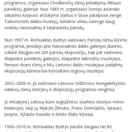
programos, organizavo Chodkevičių rūmų pritaikymą Vilniaus
paveikslų galerijai. Nuo 1985 m. organizavo Senojo arsenalo
vakarinio korpuso atstatymo darbus ir šiose patalpose įrengė
Taikomosios dailės muziejų, kuriame vėliau surengė daug
svarbių nacionalinių ir tarptautinių parodų.
Nuo 1997 m. Romualdas Budrys vadovavo Parodų rūmų kūrimo
programai, prisidėjo prie Nacionalinės dailės galerijos įkūrimo,
sukūrė daugiau nei 200 parodų ekspozicijų, taip pat vadovavo
Klaipėdos paveikslų galerijos, Klaipėdos laikrodžių muziejaus,
Renavo dvaro rūmų ir kitų Lietuvos dailės muziejaus padalinių
ekspozicijų kūrimui bei konsultavo regionų muziejus.
2002–2008 m. jis vadovavo Lietuvos Didžiosios Kunigaikštystės
valdovų rūmų interjerų ir ekspozicijų programos rengimui.
Jo iniciatyva į Lietuvą buvo sugrąžintos svarbios išeivijos meno
kolekcijos, tarp jų Mykolo Žilinsko, Prano Domšaičio, Vytauto
Jonyno, Vytauto Kasiulio ir Arbito Blato kūriniai.
1960–2010 m. Romualdas Budrys parašė daugiau nei 60