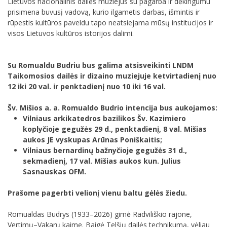
Lietuvos nacionalinis dailės muziejus su pagarba ir dėkingumu
prisimena buvusį vadovą, kurio ilgametis darbas, išmintis ir
rūpestis kultūros paveldu tapo neatsiejama mūsų institucijos ir
visos Lietuvos kultūros istorijos dalimi.
Su Romualdu Budriu bus galima atsisveikinti LNDM
Taikomosios dailės ir dizaino muziejuje ketvirtadienį nuo
12 iki 20 val. ir penktadienį nuo 10 iki 16 val.
Šv. Mišios a. a. Romualdo Budrio intencija bus aukojamos:
Vilniaus arkikatedros bazilikos Šv. Kazimiero
koplyčioje gegužės 29 d., penktadienį, 8 val. Mišias
aukos JE vyskupas Arūnas Poniškaitis;
Vilniaus bernardinų bažnyčioje gegužės 31 d.,
sekmadienį, 17 val. Mišias aukos kun. Julius
Sasnauskas OFM.
Prašome pagerbti velionį vienu baltu gėlės žiedu.
Romualdas Budrys (1933–2026) gimė Radviliškio rajone,
Vertimų–Vakarų kaime. Baigė Telšių dailės technikumą, vėliau