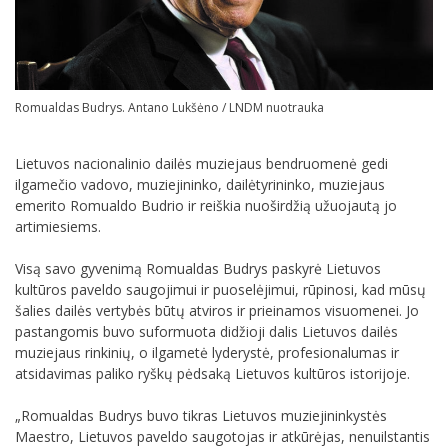
Romualdas Budrys. Antano Lukšėno / LNDM nuotrauka
Lietuvos nacionalinio dailės muziejaus bendruomenė gedi
ilgamečio vadovo, muziejininko, dailėtyrininko, muziejaus
emerito Romualdo Budrio ir reiškia nuoširdžią užuojautą jo
artimiesiems.
Visą savo gyvenimą Romualdas Budrys paskyrė Lietuvos
kultūros paveldo saugojimui ir puoselėjimui, rūpinosi, kad mūsų
šalies dailės vertybės būtų atviros ir prieinamos visuomenei. Jo
pastangomis buvo suformuota didžioji dalis Lietuvos dailės
muziejaus rinkinių, o ilgametė lyderystė, profesionalumas ir
atsidavimas paliko ryškų pėdsaką Lietuvos kultūros istorijoje.
„Romualdas Budrys buvo tikras Lietuvos muziejininkystės
Maestro, Lietuvos paveldo saugotojas ir atkūrėjas, nenuilstantis