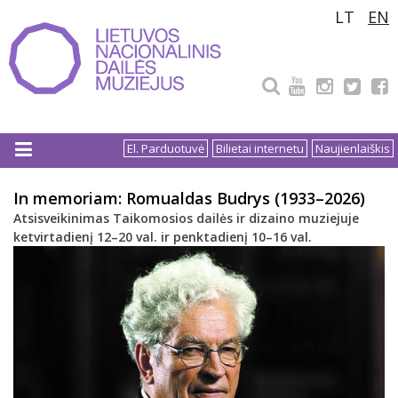
Pereiti
LT
EN
prie
turinio
El. Parduotuvė
Bilietai internetu
Naujienlaiškis
In memoriam: Romualdas Budrys (1933–2026)
Atsisveikinimas Taikomosios dailės ir dizaino muziejuje
ketvirtadienį 12–20 val. ir penktadienį 10–16 val.