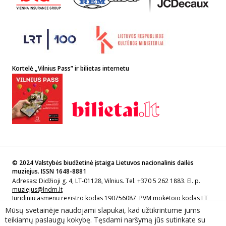
Kortelė „Vilnius Pass” ir bilietas internetu
© 2024 Valstybės biudžetinė įstaiga Lietuvos nacionalinis dailės
muziejus. ISSN 1648-8881
Adresas: Didžioji g. 4, LT-01128, Vilnius. Tel. +370 5 262 1883. El. p.
muziejus@lndm.lt
Juridinių asmenų registro kodas 190756087, PVM mokėtojo kodas LT
907560811
Mūsų svetainėje naudojami slapukai, kad užtikrintume jums
teikiamų paslaugų kokybę. Tęsdami naršymą jūs sutinkate su
Sprendimas: Lietuvos nacionalinio dailės muziejaus filialas Lietuvos