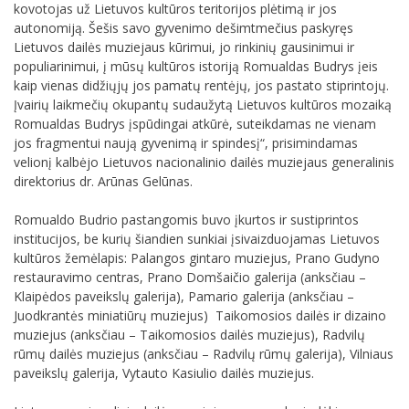
kovotojas už Lietuvos kultūros teritorijos plėtimą ir jos
autonomiją. Šešis savo gyvenimo dešimtmečius paskyręs
Lietuvos dailės muziejaus kūrimui, jo rinkinių gausinimui ir
populiarinimui, į mūsų kultūros istoriją Romualdas Budrys įeis
kaip vienas didžiųjų jos pamatų rentėjų, jos pastato stiprintojų.
Įvairių laikmečių okupantų sudaužytą Lietuvos kultūros mozaiką
Romualdas Budrys įspūdingai atkūrė, suteikdamas ne vienam
jos fragmentui naują gyvenimą ir spindesį“, prisimindamas
velionį kalbėjo Lietuvos nacionalinio dailės muziejaus generalinis
direktorius dr. Arūnas Gelūnas.
Romualdo Budrio pastangomis buvo įkurtos ir sustiprintos
institucijos, be kurių šiandien sunkiai įsivaizduojamas Lietuvos
kultūros žemėlapis: Palangos gintaro muziejus, Prano Gudyno
restauravimo centras, Prano Domšaičio galerija (anksčiau –
Klaipėdos paveikslų galerija), Pamario galerija (anksčiau –
Juodkrantės miniatiūrų muziejus) Taikomosios dailės ir dizaino
muziejus (anksčiau – Taikomosios dailės muziejus), Radvilų
rūmų dailės muziejus (anksčiau – Radvilų rūmų galerija), Vilniaus
paveikslų galerija, Vytauto Kasiulio dailės muziejus.