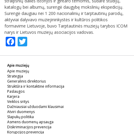
straipsnių dailės istorijos ir gintaro temomis, sudarė studijų,
katalogų bei albumų, surengė daugybę mokslinių ekspedicijų.
Surengė daugiau nei 1 200 nacionalinių ir tarptautinių parodų,
aktyviai dalyvavo muziejininkystės ir kultūros politikos
formavime Lietuvoje, buvo Tarptautinės muziejų tarybos ICOM
narys ir Lietuvos muziejų asociacijos vadovas.
Facebook
Twitter
Apie muziejų
Apie muziejų
Strategija
Generalinis direktorius
Struktūra ir kontaktinė informacija
Paslaugos
Karjera
Veiklos sritys
Dažniausiai užduodami klausimai
Atviri duomenys
Slapukų politika
Asmens duomenų apsauga
Diskriminacijos prevencija
Korupcijos prevencija