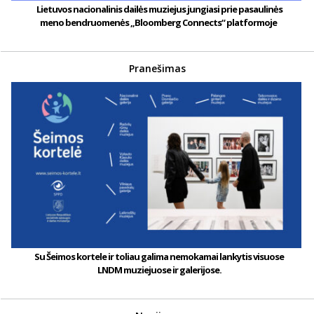
Lietuvos nacionalinis dailės muziejus jungiasi prie pasaulinės
meno bendruomenės „Bloomberg Connects“ platformoje
Pranešimas
Su Šeimos kortele ir toliau galima nemokamai lankytis visuose
LNDM muziejuose ir galerijose.