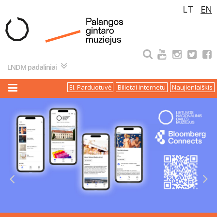
Pereiti
LT
EN
prie
turinio
LNDM padaliniai
El. Parduotuvė
Bilietai internetu
Naujienlaiškis