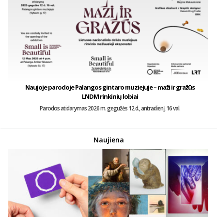
Naujoje parodoje Palangos gintaro muziejuje – maži ir gražūs
LNDM rinkinių lobiai
Parodos atidarymas 2026 m. gegužės 12 d., antradienį, 16 val.
Naujiena