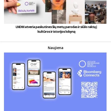
LNDM atveria paskutines šių metų parodas ir siūlo raktą į
kultūros ir istorijos lobyną
Naujiena