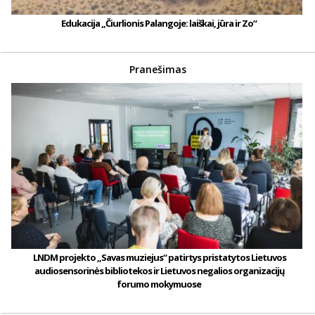
Edukacija „Čiurlionis Palangoje: laiškai, jūra ir Zo“
Pranešimas
LNDM projekto „Savas muziejus“ patirtys pristatytos Lietuvos
audiosensorinės bibliotekos ir Lietuvos negalios organizacijų
forumo mokymuose