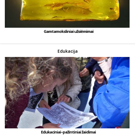
Gamtamoksliniai užsiėmimai
Edukacija
Edukaciniai–pažintiniai žaidimai