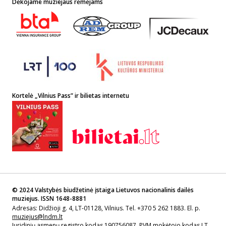
Dėkojame muziejaus rėmėjams
Kortelė „Vilnius Pass” ir bilietas internetu
© 2024 Valstybės biudžetinė įstaiga Lietuvos nacionalinis dailės
muziejus. ISSN 1648-8881
Adresas: Didžioji g. 4, LT-01128, Vilnius. Tel. +370 5 262 1883. El. p.
muziejus@lndm.lt
Juridinių asmenų registro kodas 190756087, PVM mokėtojo kodas LT