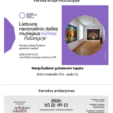
Paroda kitoje institucijoje
Marija Švažienė: gobelenai ir tapyba
2026 m. balandžio 29 d. – spalio 2 d.
Parodos atidarymas