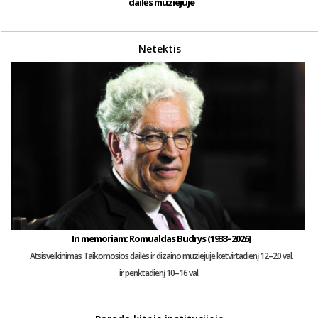
dailės muziejuje
Netektis
In memoriam: Romualdas Budrys (1933–2026)
Atsisveikinimas Taikomosios dailės ir dizaino muziejuje ketvirtadienį 12–20 val.
ir penktadienį 10–16 val.