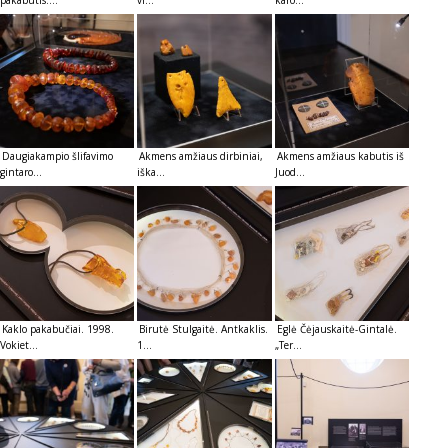
Daugiakampio šlifavimo
Akmens amžiaus dirbiniai,
Akmens amžiaus kabutis iš
gintaro...
iška...
Juod...
Kaklo pakabučiai. 1998.
Birutė Stulgaitė. Antkaklis.
Eglė Čėjauskaitė-Gintalė.
Vokiet...
1...
„Ter...