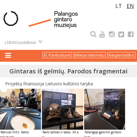
Pereiti
LT
EN
prie
turinio
LNDM padaliniai
El. Parduotuvė
Bilietai internetu
Naujienlaiškis
Gintaras iš gelmių. Parodos fragmentai
Projektą finansuoja Lietuvos kultūros taryba
Manuel Fritz. Kaklo
Naro šalmas ir batai. XX a.
Palangoje gaminti gintaro
pakabutis....
vi...
karo...