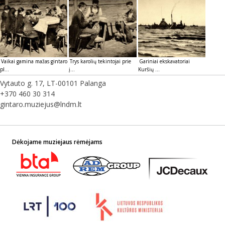
Vaikai gamina mažas gintaro
Trys karolių tekintojai prie
Gariniai ekskavatoriai
pl...
į...
Kuršių ...
Vytauto g. 17, LT-00101 Palanga
+370 460 30 314
gintaro.muziejus@lndm.lt
Dėkojame muziejaus rėmėjams