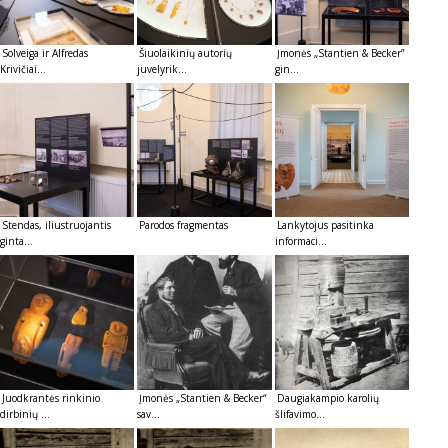
Solveiga ir Alfredas
Šiuolaikinių autorių
Įmonės „Stantien & Becker”
Krivičiai...
juvelyrik...
gin...
Stendas, iliustruojantis
Parodos fragmentas
Lankytojus pasitinka
ginta...
informaci...
Juodkrantės rinkinio
Įmonės „Stantien & Becker“
Daugiakampio karolių
dirbinių ...
sav...
šlifavimo...