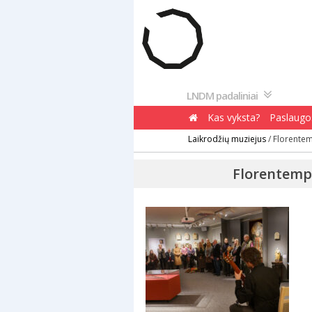
Pereiti
prie
turinio
LNDM padaliniai
Kas vyksta?
Paslaugos
Laikrodžių muziejus
/
Florentem
Florentemp