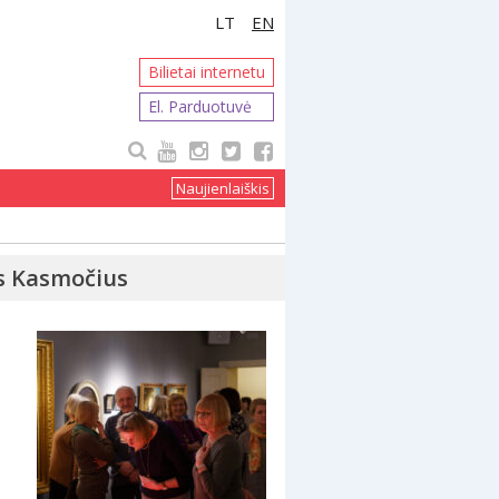
LT
EN
Bilietai internetu
El. Parduotuvė
Naujienlaiškis
s Kasmočius