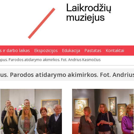
 ir darbo laikas
Ekspozicijos
Edukacija
Pastatas
Kontaktai
pus. Parodos atidarymo akimirkos. Fot. Andrius Kasmočius
us. Parodos atidarymo akimirkos. Fot. Andriu