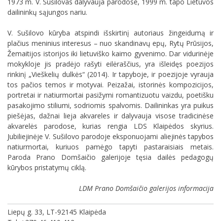
1973 m. V. Sušilovas dalyvauja parodose, 1999 m. tapo Lietuvos
dailininkų sąjungos nariu.
V. Sušilovo kūryba atspindi išskirtinį autoriaus žingeidumą ir
plačius meninius interesus – nuo skandinavų epų, Rytų Prūsijos,
Žemaitijos istorijos iki lietuviško kaimo gyvenimo. Dar vidurinėje
mokykloje jis pradėjo rašyti eilėraščius, yra išleidęs poezijos
rinkinį „Vieškelių dulkės“ (2014). Ir tapyboje, ir poezijoje vyrauja
tos pačios temos ir motyvai. Peizažai, istorinės kompozicijos,
portretai ir natiurmortai pasižymi romantizuotu vaizdu, poetišku
pasakojimo stiliumi, sodriomis spalvomis. Dailininkas yra puikus
piešėjas, dažnai lieja akvareles ir dalyvauja visose tradicinėse
akvarelės parodose, kurias rengia LDS Klaipėdos skyrius.
Jubiliejinėje V. Sušilovo parodoje eksponuojami aliejinės tapybos
natiurmortai, kuriuos pamėgo tapyti pastaraisiais metais.
Paroda Prano Domšaičio galerijoje tęsia dailės pedagogų
kūrybos pristatymų ciklą.
LDM Prano Domšaičio galerijos informacija
Liepų g. 33, LT-92145 Klaipėda