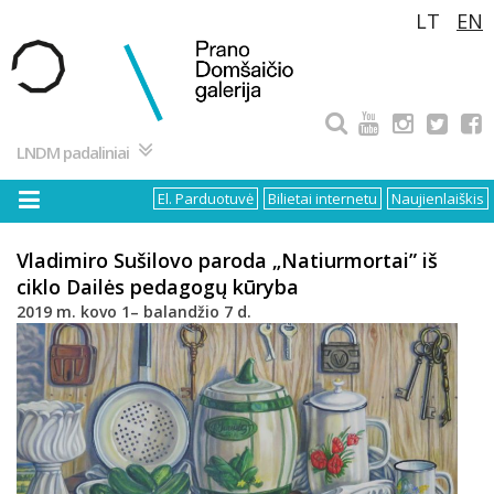
Pereiti
LT
EN
prie
turinio
LNDM padaliniai
El. Parduotuvė
Bilietai internetu
Naujienlaiškis
Vladimiro Sušilovo paroda „Natiurmortai” iš
ciklo Dailės pedagogų kūryba
2019 m. kovo 1– balandžio 7 d.