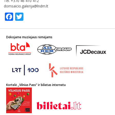
Tel. +370 46 410 412
domsaicio.galerija@lndm.lt
Facebook
Twitter
Dėkojame muziejaus rėmėjams
Kortelė „Vilnius Pass” ir bilietas internetu