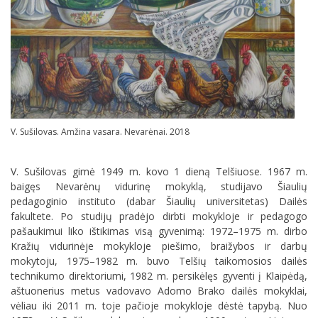
V. Sušilovas. Amžina vasara. Nevarėnai. 2018
V. Sušilovas gimė 1949 m. kovo 1 dieną Telšiuose. 1967 m.
baigęs Nevarėnų vidurinę mokyklą, studijavo Šiaulių
pedagoginio instituto (dabar Šiaulių universitetas) Dailės
fakultete. Po studijų pradėjo dirbti mokykloje ir pedagogo
pašaukimui liko ištikimas visą gyvenimą: 1972–1975 m. dirbo
Kražių vidurinėje mokykloje piešimo, braižybos ir darbų
mokytoju, 1975–1982 m. buvo Tel­šių tai­komosios dailės
technikumo direktoriumi, 1982 m. persikėlęs gyventi į Klaipėdą,
aštuonerius metus vadovavo Adomo Brako dailės mokyklai,
vėliau iki 2011 m. toje pačioje mokykloje dėstė tapybą. Nuo