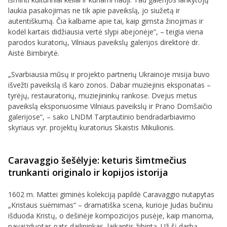
laukia pasakojimas ne tik apie paveikslą, jo siužetą ir
autentiškumą. Čia kalbame apie tai, kaip gimsta žinojimas ir
kodėl kartais didžiausia vertė slypi abejonėje“, – teigia viena
parodos kuratorių, Vilniaus paveikslų galerijos direktorė dr.
Aistė Bimbirytė.
„Svarbiausia mūsų ir projekto partnerių Ukrainoje misija buvo
išvežti paveikslą iš karo zonos. Dabar muziejinis eksponatas –
tyrėjų, restauratorių, muziejininkų rankose. Dvejus metus
paveikslą eksponuosime Vilniaus paveikslų ir Prano Domšaičio
galerijose“, – sako LNDM Tarptautinio bendradarbiavimo
skyriaus vyr. projektų kuratorius Skaistis Mikulionis.
Caravaggio šešėlyje: keturis šimtmečius
trunkanti originalo ir kopijos istorija
1602 m. Mattei giminės kolekciją papildė Caravaggio nutapytas
„Kristaus suėmimas“ – dramatiška scena, kurioje Judas bučiniu
išduoda Kristų, o dešinėje kompozicijos pusėje, kaip manoma,
pavaizduotas pats dailininkas, laikantis žibintą. Už šį darbą