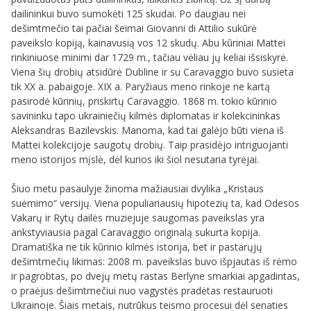
dailininkui buvo sumokėti 125 skudai. Po daugiau nei
dešimtmečio tai pačiai šeimai Giovanni di Attilio sukūrė
paveikslo kopiją, kainavusią vos 12 skudų. Abu kūriniai Mattei
rinkiniuose minimi dar 1729 m., tačiau vėliau jų keliai išsiskyrė.
Viena šių drobių atsidūrė Dubline ir su Caravaggio buvo susieta
tik XX a. pabaigoje. XIX a. Paryžiaus meno rinkoje ne kartą
pasirodė kūrinių, priskirtų Caravaggio. 1868 m. tokio kūrinio
savininku tapo ukrainiečių kilmės diplomatas ir kolekcininkas
Aleksandras Bazilevskis. Manoma, kad tai galėjo būti viena iš
Mattei kolekcijoje saugotų drobių. Taip prasidėjo intriguojanti
meno istorijos mįslė, dėl kurios iki šiol nesutaria tyrėjai.
Šiuo metu pasaulyje žinoma mažiausiai dvylika „Kristaus
suėmimo“ versijų. Viena populiariausių hipotezių ta, kad Odesos
Vakarų ir Rytų dailės muziejuje saugomas paveikslas yra
ankstyviausia pagal Caravaggio originalą sukurta kopija.
Dramatiška ne tik kūrinio kilmės istorija, bet ir pastarųjų
dešimtmečių likimas: 2008 m. paveikslas buvo išpjautas iš rėmo
ir pagrobtas, po dvejų metų rastas Berlyne smarkiai apgadintas,
o praėjus dešimtmečiui nuo vagystės pradėtas restauruoti
Ukrainoje. Šiais metais, nutrūkus teismo procesui dėl senaties