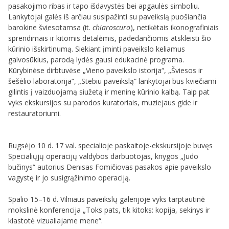
pasakojimo ribas ir tapo išdavystės bei apgaulės simboliu.
Lankytojai galės iš arčiau susipažinti su paveikslą puošiančia
barokine šviesotamsa (it.
chiaroscuro
), netikėtais ikonografiniais
sprendimais ir kitomis detalėmis, padedančiomis atskleisti šio
kūrinio išskirtinumą. Siekiant įminti paveikslo keliamus
galvosūkius, parodą lydės gausi edukacinė programa.
Kūrybinėse dirbtuvėse „Vieno paveikslo istorija“, „Šviesos ir
šešėlio laboratorija“, „Stebiu paveikslą“ lankytojai bus kviečiami
gilintis į vaizduojamą siužetą ir meninę kūrinio kalbą. Taip pat
vyks ekskursijos su parodos kuratoriais, muziejaus gide ir
restauratoriumi.
Rugsėjo 10 d. 17 val. specialioje paskaitoje-ekskursijoje buvęs
Specialiųjų operacijų valdybos darbuotojas, knygos „Judo
bučinys“ autorius Denisas Fomičiovas pasakos apie paveikslo
vagystę ir jo susigrąžinimo operaciją.
Spalio 15–16 d. Vilniaus paveikslų galerijoje vyks tarptautinė
mokslinė konferencija „Toks pats, tik kitoks: kopija, sekinys ir
klastotė vizualiajame mene“.