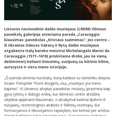
Lietuvos nacionalinio dailės muziejaus (LNDM) Vilniaus
paveikslų galerijoje atveriama paroda „Caravaggio
klausimas: paveikslas „Kristaus suėmimas“. Jos centre –
iš Ukrainos Odesos Vakarų ir Rytų dailės muziejaus
atgabenta italų baroko meistrui Michelangelo Merisi da
Caravaggio (1571–1610) priskiriama drobė, jau ne vieną
dešimtmetį kelianti klausimų, susijusių su kūrinio kilme,
autoryste ir vieta meno istorijoje.
„Ši paroda atremia nuostatą, kurią kadaise su nemenku skepsiu
išsakė Théophile Thoré-Bürgeris, esą „muziejus yra meno
kapinės“. Iš Ukrainos atvykęs paveikslas muziejų įprasmina kaip
gyvą tyrimų ir dialogo erdvę, kur dėmesio centre atsidūrę
objektai apipinami klausimais, o atsakymai kantriai lipdomi iš
nuojautų, technologinės analizės ir faktinių nuotrupų, kur
formuojamos ir iškovojamos tapatybės, kur kertasi per amžius
išminti kultūriniai keliai ir kuriami nauji. Tad galerijos lankytojų