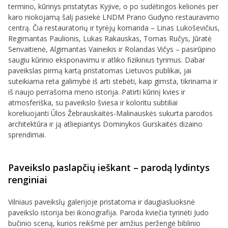
termino, kūrinys pristatytas Kyjive, o po sudėtingos kelionės per
karo niokojamą šalį pasiekė LNDM Prano Gudyno restauravimo
centrą. Čia restauratorių ir tyrėjų komanda – Linas Lukoševičius,
Regimantas Paulionis, Lukas Rakauskas, Tomas Ručys, Jūratė
Senvaitienė, Algimantas Vaineikis ir Rolandas Vičys – pasirūpino
saugiu kūrinio eksponavimu ir atliko fizikinius tyrimus. Dabar
paveikslas pirmą kartą pristatomas Lietuvos publikai, jai
suteikiama reta galimybė iš arti stebėti, kaip gimsta, tikrinama ir
iš naujo perrašoma meno istorija. Patirti kūrinį kvies ir
atmosferiška, su paveikslo šviesa ir koloritu subtiliai
koreliuojanti Ūlos Žebrauskaitės-Malinauskės sukurta parodos
architektūra ir ją atliepiantys Dominykos Gurskaitės dizaino
sprendimai.
Paveikslo paslapčių ieškant – parodą lydintys
renginiai
Vilniaus paveikslų galerijoje pristatoma ir daugiasluoksnė
paveikslo istorija bei ikonografija. Paroda kviečia tyrinėti Judo
bučinio sceną, kurios reikšmė per amžius peržengė biblinio