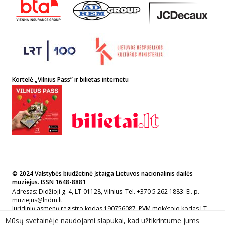
Kortelė „Vilnius Pass” ir bilietas internetu
© 2024 Valstybės biudžetinė įstaiga Lietuvos nacionalinis dailės
muziejus. ISSN 1648-8881
Adresas: Didžioji g. 4, LT-01128, Vilnius. Tel. +370 5 262 1883. El. p.
muziejus@lndm.lt
Juridinių asmenų registro kodas 190756087, PVM mokėtojo kodas LT
907560811
Mūsų svetainėje naudojami slapukai, kad užtikrintume jums