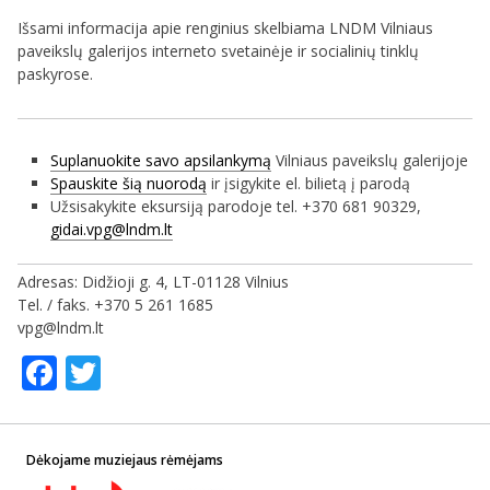
Išsami informacija apie renginius skelbiama LNDM Vilniaus
paveikslų galerijos interneto svetainėje ir socialinių tinklų
paskyrose.
Suplanuokite savo apsilankymą
Vilniaus paveikslų galerijoje
Spauskite šią nuorodą
ir įsigykite el. bilietą į parodą
Užsisakykite eksursiją parodoje tel. +370 681 90329,
gidai.vpg@lndm.lt
Adresas: Didžioji g. 4, LT-01128 Vilnius
Tel. / faks. +370 5 261 1685
vpg@lndm.lt
Facebook
Twitter
Dėkojame muziejaus rėmėjams