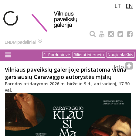
Pereiti
LT
EN
prie
turinio
LNDM padaliniai
El. Parduotuvė
Bilietai internetu
Naujienlaiškis
Info
Vilniaus paveikslų galerijoje pristatoma viena
garsiausių Caravaggio autorystės mįslių
Parodos atidarymas 2026 m. birželio 9 d., antradienį, 17.30
val.