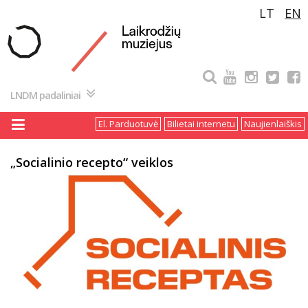
Pereiti
LT
EN
prie
turinio
LNDM padaliniai
El. Parduotuvė
Bilietai internetu
Naujienlaiškis
„Socialinio recepto“ veiklos