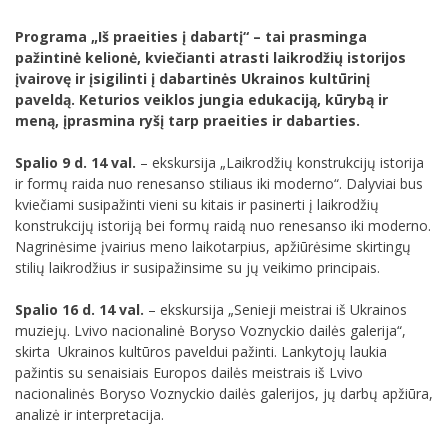
Programa „Iš praeities į dabartį“ – tai prasminga
pažintinė kelionė, kviečianti atrasti laikrodžių istorijos
įvairovę ir įsigilinti į dabartinės Ukrainos kultūrinį
paveldą. Keturios veiklos jungia edukaciją, kūrybą ir
meną, įprasmina ryšį tarp praeities ir dabarties.
Spalio 9 d. 14 val.
– ekskursija „Laikrodžių konstrukcijų istorija
ir formų raida nuo renesanso stiliaus iki moderno“. Dalyviai bus
kviečiami susipažinti vieni su kitais ir pasinerti į laikrodžių
konstrukcijų istoriją bei formų raidą nuo renesanso iki moderno.
Nagrinėsime įvairius meno laikotarpius, apžiūrėsime skirtingų
stilių laikrodžius ir susipažinsime su jų veikimo principais.
Spalio 16 d. 14 val.
– ekskursija „Senieji meistrai iš Ukrainos
muziejų. Lvivo nacionalinė Boryso Voznyckio dailės galerija“,
skirta Ukrainos kultūros paveldui pažinti. Lankytojų laukia
pažintis su senaisiais Europos dailės meistrais iš Lvivo
nacionalinės Boryso Voznyckio dailės galerijos, jų darbų apžiūra,
analizė ir interpretacija.