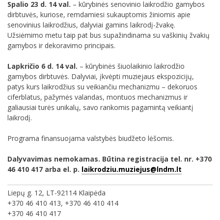
Spalio 23 d. 14 val.
– kūrybinės senovinio laikrodžio gamybos
dirbtuvės, kuriose, remdamiesi sukauptomis žiniomis apie
senovinius laikrodžius, dalyviai gamins laikrodį-žvakę.
Užsiėmimo metu taip pat bus supažindinama su vaškinių žvakių
gamybos ir dekoravimo principais.
Lapkričio 6 d. 14 val.
– kūrybinės šiuolaikinio laikrodžio
gamybos dirbtuvės. Dalyviai, įkvėpti muziejaus ekspozicijų,
patys kurs laikrodžius su veikiančiu mechanizmu – dekoruos
ciferblatus, pažymės valandas, montuos mechanizmus ir
galiausiai turės unikalų, savo rankomis pagamintą veikiantį
laikrodį.
Programa finansuojama valstybės biudžeto lėšomis.
Dalyvavimas nemokamas. Būtina registracija tel. nr. +370
46 410 417 arba el. p.
laikrodziu.muziejus@lndm.lt
Liepų g. 12, LT-92114 Klaipėda
+370 46 410 413, +370 46 410 414
+370 46 410 417