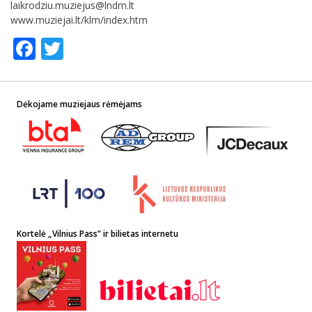
laikrodziu.muziejus@lndm.lt
www.muziejai.lt/klm/index.htm
Facebook
Twitter
Dėkojame muziejaus rėmėjams
Kortelė „Vilnius Pass” ir bilietas internetu