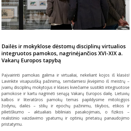
Dailės ir mokyklose dėstomų disciplinų virtualios
integruotos pamokos, nagrinėjančios XVI-XIX a.
Vakarų Europos tapybą
Paįvairinti pamokas galima ir virtualiai, nekeliant kojos iš klasės!
Lavinkite visapusišką pažinimą, semdamiesi įkvėpimo iš meistrų –
įvairių disciplinų mokytojus ir klases kviečiame susitikti integruotose
pamokose ir kartu nagrinėti senąją Vakarų Europos dailę. Lietuvių
kalbos ir literatūros pamokų temas papildysime mitologijos
žodynu, dailės – stilių ir epochų pažinimu, tikybos, etikos ir
pilietiškumo – aktualiais bibliniais pasakojimais, o fizikos –
realistinio vaizdavimo ypatumų ir optinių prietaisų panaudojimo
pristatymu.