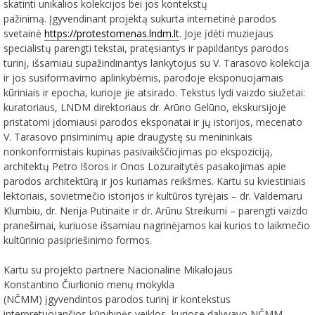
skatinti unikalios kolekcijos bei jos kontekstų
pažinimą.
Įgyvendinant projektą sukurta
internetinė parodos
svetainė
https://protestomenas.lndm.lt
. Joje
įdė
ti muziejaus
specialistų parengti tekstai, pratęsiantys ir papildantys parodos
turinį, išsamiau supažindinantys lankytojus su V. Tarasovo kolekcija
ir jos susiformavimo aplinkybėmis, parodoje eksponuojamais
kūriniais ir epocha, kurioje jie atsirado. Tekstus lydi vaizdo siužetai:
kuratoriaus, LNDM direktoriaus dr. Arūno Gelūno, ekskursijoje
pristatomi
įdomiausi parodos eksponatai
ir jų istorijos, mecenato
V. Tarasovo prisiminimų apie draugystę su menininkais
nonkonformistais kupinas pasivaikščiojimas po ekspoziciją,
architektų Petro Išoros ir Onos Lozuraitytės pasakojimas apie
parodos architektūrą ir jos kuriamas reikšmes. Kartu su kviestiniais
lektoriais, sovietmečio istorijos ir kultūros tyrėjais – dr. Valdemaru
Klumbiu, dr. Nerija Putinaite ir dr. Arūnu Streikumi – parengti vaizdo
pranešimai, kuriuose išsamiau nagrinėjamos kai kurios to laikmečio
kultūrinio pasipriešinimo formos.
Kartu su projekto partnere Nacionaline Mikalojaus
Konstantino
Čiurlionio menų
mokykla
(NČMM)
įgyvendintos
parodos turin
į
ir kontekstus
interpretuojančios kūrybinės veiklos, kuriose dalyvavo NČMM