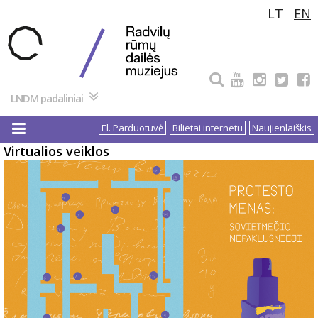
Pereiti
LT
EN
prie
turinio
LNDM padaliniai
El. Parduotuvė
Bilietai internetu
Naujienlaiškis
Virtualios veiklos