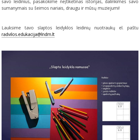
savo leidinius, pasakokime neįtikėtinas istorijas, dalinkimės savo
sumanymais su šeimos nariais, draugu ir mūsų muziejumi!
Lauksime tavo slaptos leidyklos leidinių nuotraukų el. paštu
radvilos.edukacija@lndm.lt