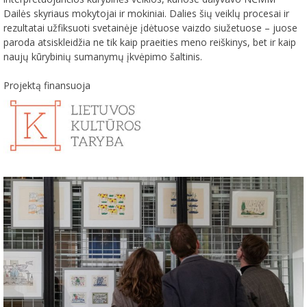
Dailės skyriaus mokytojai ir mokiniai. Dalies
šių veiklų
procesai ir
rezultatai užfiksuoti svetainėje
įdėtuose
vaizdo siužetuose – juose
paroda atsiskleidžia ne tik kaip praeities meno reiškinys, bet ir kaip
nauj
ų
kūrybini
ų
sumanym
ų įkvėpimo šaltin
is.
Projektą finansuoja