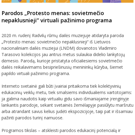
Parodos „Protesto menas: sovietmečio
nepaklusnieji“ virtuali pažinimo programa
2020 m. rudenį
Radvilų rūmų dailės muziejuje atidaryta paroda
„Protesto menas: sovietmečio nepaklusnieji“ iš Lietuvos
nacionaliniam dailės muziejui (LNDM) dovanotos Vladimiro
Tarasovo kolekcijos jau antrus metus sulaukia didelio lankytojų
dėmesio. Parodą, kurioje pristatyta oficialiesiems sovietmečio
dailės reikalavimams besipriešinusių menininkų kūryba
, šiemet
papild
o virtuali pažinimo programa.
Interneto svetain
ė gali būti įvairiai pritaikoma tiek kolektyvinių
eduk
acinių veiklų metu, tiek smalsiems individualiems vartotojams:
ja galima naudotis kaip virtualiu gidu savo išmaniajame įrenginyje
lankantis parodoje, sekant svetainės žemėlapyje pasiūlytu maršrutu
arba atrandant savus kelius judėti ekspozicijoje, taip pat ir išsamiau
pažinti parodos turinį namuose.
Programos tikslas – atskleisti parodos edukacinį potencialą ir