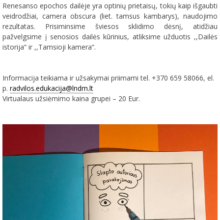
Renesanso epochos dailėje yra optinių prietaisų, tokių kaip išgaubti
veidrodžiai, camera obscura (liet. tamsus kambarys), naudojimo
rezultatas. Prisiminsime šviesos sklidimo dėsnį, atidžiau
pažvelgsime į senosios dailės kūrinius, atliksime užduotis ,,Dailės
istorija“ ir ,,Tamsioji kamera“.
Informacija teikiama ir užsakymai priimami tel. +370 659 58066, el.
p.
radvilos.edukacija@lndm.lt
Virtualaus užsiėmimo kaina grupei – 20 Eur.