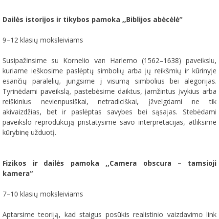
Dailės istorijos ir tikybos pamoka ,,Biblijos abėcėlė
“
9–12 klasių moksleiviams
Susipažinsime su Kornelio van Harlemo (1562–1638) paveikslu,
kuriame ieškosime paslėptų simbolių arba jų reikšmių ir kūrinyje
esančių paralelių, jungsime į visumą simbolius bei alegorijas.
Tyrinėdami paveikslą, pastebėsime daiktus, įamžintus įvykius arba
reiškinius nevienpusiškai, netradiciškai, įžvelgdami ne tik
akivaizdžias, bet ir paslėptas savybes bei sąsajas. Stebėdami
paveikslo reprodukciją pristatysime savo interpretacijas, atliksime
kūrybinę užduotį.
Fizikos ir dailės pamoka ,,Camera obscura
– tamsioji
kamera“
7–10 klasių moksleiviams
Aptarsime teoriją, kad staigus posūkis realistinio vaizdavimo link