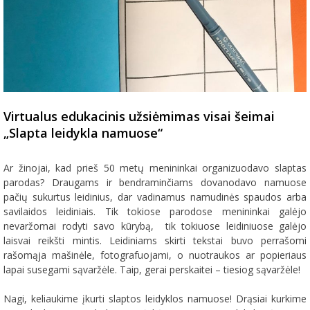
Virtualus edukacinis užsiėmimas visai šeimai
„Slapta leidykla namuose“
Ar žinojai, kad prieš 50 metų menininkai organizuodavo slaptas
parodas? Draugams ir bendraminčiams dovanodavo namuose
pačių sukurtus leidinius, dar vadinamus namudinės spaudos arba
savilaidos leidiniais. Tik tokiose parodose menininkai galėjo
nevaržomai rodyti savo kūrybą, tik tokiuose leidiniuose galėjo
laisvai reikšti mintis. Leidiniams skirti tekstai buvo perrašomi
rašomąja mašinėle, fotografuojami, o nuotraukos ar popieriaus
lapai susegami sąvaržėle. Taip, gerai perskaitei – tiesiog sąvaržėle!
Nagi, keliaukime įkurti slaptos leidyklos namuose! Drąsiai kurkime