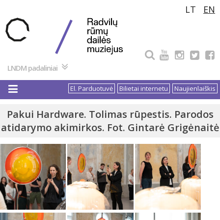
Pereiti
LT
EN
prie
turinio
LNDM padaliniai
El. Parduotuvė
Bilietai internetu
Naujienlaiškis
Pakui Hardware. Tolimas rūpestis. Parodos
atidarymo akimirkos. Fot. Gintarė Grigėnaitė