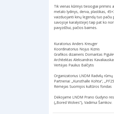
Tik vienas kūrinys tiesiogiai primins
metalo lydinys, derva, plastikas, 45×
vaizduojanti kinų legendą tuo pačiu 
savojoje karalystėje) taip pat ko nor
pavyzdžiui, pačios baimės.
Kuratorius Anders Kreuger
Koordinatorius Nojus Kiznis
Grafikos dizaineris Domantas Pigule
Architektas Aleksandras Kavaliauska
Vertėjas Paulius Balčytis
Organizatorius LNDM Radvilų rūmų 
Partneriai: „Kunsthalle Kohta“, „PF25
Rėmėjas Suomijos kultūros fondas
Dėkojame LNDM Prano Gudyno restaur
(„Bored Wolves“), Vadimui Šamkov.