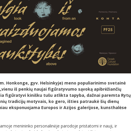
 m. Honkonge, gyv. Helsinkyje) meno populiarinimo svetainė
„vienu iš penkių naujai figūratyvumo sąvoką apibrėžiančių
sia figūratyvi kinišku tušu atlikta tapyba, dažnai paremta Rytų
inių tradicijų motyvais, ko gero, išties patraukė šių dienų
niau eksponuojama Europos ir Azijos galerijose, kunsthalėse
amoje menininko personalinėje parodoje pristatomi ir nauji, ir