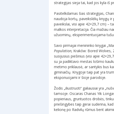
strategijas sieja tai, kad jos kyla iš 
Pasitelkdamas šias strategijas, Chan
naudoja kortų, paveikslėlių knygų ir 
paveikslai, visi apie 42×29,7 cm) – 
malkos interpretacija. Čia mažiau na
užuominų, eksperimentuojama tušu ir
Savo pirmajai menininko knygai „Mano
Population,
Kraków: Bored Wolves, 20
susijusius piešinius (visi apie 42×29,
su ja padiktavo mestas lošimo kauliuk
metimo priklausė, ar santykis bus kai
giminaičių. Knygoje taip pat yra tru
eksponuojami ir šioje parodoje.
Žodis „iliustruoti“ galiausiai yra „nušv
tamsoje. Oscaras Chanas Yik Longas k
popieriaus, gruntuotos drobės, tinku
priešingybes taip gerai suderina, kad 
kelionę po Radvilų rūmus bent akimir