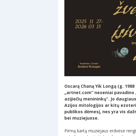
Oscarą Chaną Yik Longą (g. 1988
„artnet.com“ neseniai pavadino 
azijiečių menininkų“. Jo daugiau
Azijos mitologijos ar kitų ezoter
publikos dėmesį, nes yra vis daž
bei muziejuose.
Pirmą kartą muziejaus erdvėse rengi