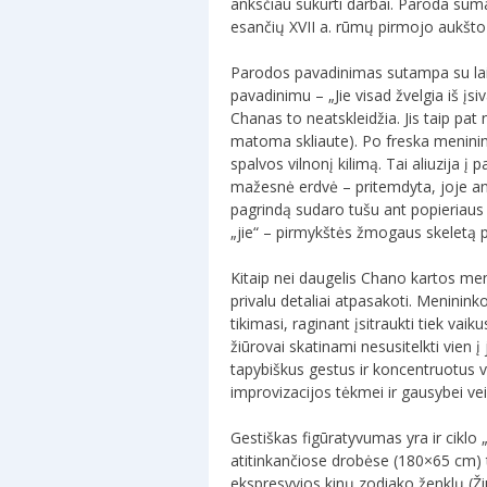
anksčiau sukurti darbai. Paroda suman
esančių XVII a. rūmų pirmojo aukšto 
Parodos pavadinimas sutampa su laik
pavadinimu – „Jie visad žvelgia iš įs
Chanas to neatskleidžia. Jis taip pat
matoma skliaute). Po freska meninin
spalvos vilnonį kilimą. Tai aliuzija 
mažesnė erdvė – pritemdyta, joje ant
pagrindą sudaro tušu ant popieriaus a
„jie“ – pirmykštės žmogaus skeletą 
Kitaip nei daugelis Chano kartos men
privalu detaliai atpasakoti. Menininko
tikimasi, raginant įsitraukti tiek va
žiūrovai skatinami nesusitelkti vie
tapybiškus gestus ir koncentruotus va
improvizacijos tėkmei ir gausybei vei
Gestiškas figūratyvumas yra ir cikl
atitinkančiose drobėse (180×65 cm) t
ekspresyvios kinų zodiako ženklų (Ži