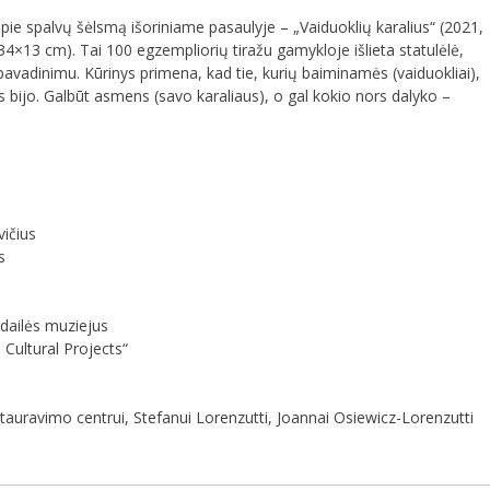
 apie spalvų šėlsmą išoriniame pasaulyje – „Vaiduoklių karalius“ (2021,
34×13 cm). Tai 100 egzempliorių tiražu gamykloje išlieta statulėlė,
pavadinimu. Kūrinys primena, kad tie, kurių baiminamės (vaiduokliai),
s bijo. Galbūt asmens (savo karaliaus), o gal kokio nors dalyko –
vičius
s
dailės muziejus
 Cultural Projects“
avimo centrui, Stefanui Lorenzutti, Joannai Osiewicz-Lorenzutti