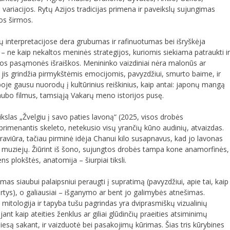
 variacijos. Rytų Azijos tradicijas primena ir paveikslų sujungimas
mos širmos.
rų interpretacijose dera grubumas ir rafinuotumas bei išryškėja
 – ne kaip nekaltos meninės strategijos, kuriomis siekiama patraukti ir
sios pasąmonės išraiškos. Menininko vaizdiniai nėra malonūs ar
 jis grindžia pirmykštėmis emocijomis, pavyzdžiui, smurto baime, ir
boje gausu nuorodų į kultūrinius reiškinius, kaip antai: japonų mangą
 siaubo filmus, tamsiąją Vakarų meno istorijos pusę.
kslas „Žvelgiu į savo paties lavoną“ (2025, visos drobės
rimenantis skeleto, netekusio visų yrančių kūno audinių, atvaizdas.
raviūra, tačiau pirminė idėja Chanui kilo susapnavus, kad jo lavonas
uziejų. Žiūrint iš šono, sujungtos drobės tampa kone anamorfinės,
ns plokštės, anatomija – šiurpiai tiksli.
s siaubui palaipsniui peraugti į supratimą (pavyzdžiui, apie tai, kaip
tys), o galiausiai – išganymo ar bent jo galimybės atnešimas.
mitologija ir tapyba tušu pagrindas yra dviprasmiškų vizualinių
nt kaip ateities ženklus ar giliai glūdinčių praeities atsiminimų
Tiesą sakant, ir vaizduotė bei pasakojimų kūrimas. Šias tris kūrybines