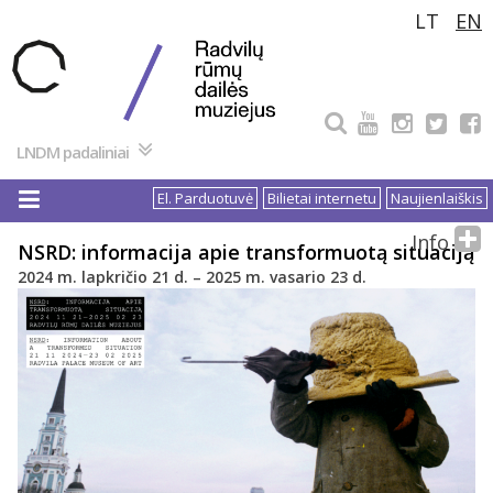
Pereiti
LT
EN
prie
turinio
LNDM padaliniai
El. Parduotuvė
Bilietai internetu
Naujienlaiškis
Info
NSRD: informacija apie transformuotą situaciją
2024 m. lapkričio 21 d. – 2025 m. vasario 23 d.