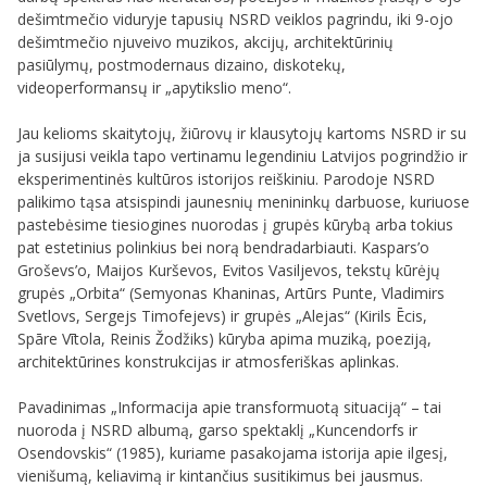
dešimtmečio viduryje tapusių NSRD veiklos pagrindu, iki 9-ojo
dešimtmečio njuveivo muzikos, akcijų, architektūrinių
pasiūlymų, postmodernaus dizaino, diskotekų,
videoperformansų ir „apytikslio meno“.
Jau kelioms skaitytojų, žiūrovų ir klausytojų kartoms NSRD ir su
ja susijusi veikla tapo vertinamu legendiniu Latvijos pogrindžio ir
eksperimentinės kultūros istorijos reiškiniu. Parodoje NSRD
palikimo tąsa atsispindi jaunesnių menininkų darbuose, kuriuose
pastebėsime tiesiogines nuorodas į grupės kūrybą arba tokius
pat estetinius polinkius bei norą bendradarbiauti. Kaspars’o
Groševs’o, Maijos Kurševos, Evitos Vasiljevos, tekstų kūrėjų
grupės „Orbita“ (Semyonas Khaninas, Artūrs Punte, Vladimirs
Svetlovs, Sergejs Timofejevs) ir grupės „Alejas“ (Kirils Ēcis,
Spāre Vītola, Reinis Žodžiks)
kūryba apima muziką, poeziją,
architektūrines konstrukcijas ir atmosferiškas aplinkas.
Pavadinimas „Informacija apie transformuotą situaciją“ – tai
nuoroda į NSRD albumą, garso spektaklį „Kuncendorfs ir
Osendovskis“ (1985), kuriame pasakojama istorija apie ilgesį,
vienišumą, keliavimą ir kintančius susitikimus bei jausmus.