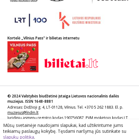
Kortelė „Vilnius Pass” ir bilietas internetu
© 2024 Valstybės biudžetinė įstaiga Lietuvos nacionalinis dailės
muziejus. ISSN 1648-8881
Adresas: Didžioji g. 4, LT-01128, Vilnius. Tel. +370 5 262 1883. El. p.
muziejus@lndm.lt
Juridinių asmenų registro kodas 190756087, PVM mokėtojo kodas LT
907560811
Mūsų svetainėje naudojami slapukai, kad užtikrintume jums
teikiamų paslaugų kokybę. Tęsdami naršymą jūs sutinkate su
Sprendimas: Lietuvos nacionalinio dailės muziejaus filialas Lietuvos
slapukų politika
.
muziejų informacijos, skaitmeninimo ir LIMIS centras