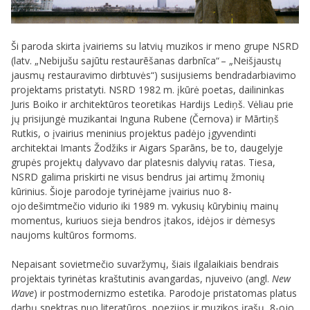
Ši paroda skirta įvairiems su latvių muzikos ir meno grupe NSRD
(latv. „Nebijušu sajūtu restaurēšanas darbnīca“ – „Neišjaustų
jausmų restauravimo dirbtuvės“) susijusiems bendradarbiavimo
projektams pristatyti.
NSRD 1982 m. įkūrė poetas, dailininkas
Juris Boiko ir architektūros teoretikas Hardijs Lediņš. Vėliau prie
jų prisijungė muzikantai Inguna Rubene (Černova) ir
Mārtiņš
Rutkis
, o įvairius meninius projektus padėjo įgyvendinti
architektai Imants Žodžiks ir Aigars Sparāns, be to, daugelyje
grupės projektų dalyvavo dar platesnis dalyvių ratas. Tiesa,
NSRD galima priskirti ne visus bendrus jai artimų žmonių
kūrinius. Šioje parodoje tyrinėjame įvairius nuo 8-
ojo dešimtmečio vidurio iki 1989 m. vykusių kūrybinių mainų
momentus, kuriuos sieja bendros įtakos, idėjos ir dėmesys
naujoms kultūros formoms.
Nepaisant sovietmečio suvaržymų, šiais ilgalaikiais bendrais
projektais tyrinėtas kraštutinis avangardas, njuveivo (angl.
New
Wave
) ir postmodernizmo estetika. Parodoje pristatomas platus
darbų spektras nuo literatūros, poezijos ir muzikos įrašų, 8-ojo