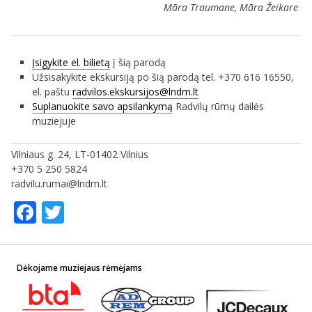
Māra Traumane, Māra Žeikare
Įsigykite el. bilietą
į šią parodą
Užsisakykite ekskursiją po šią parodą tel. +370 616 16550,
el. paštu
radvilos.ekskursijos@lndm.lt
Suplanuokite savo apsilankymą
Radvilų rūmų dailės
muziejuje
Vilniaus g. 24, LT-01402 Vilnius
+370 5 250 5824
radvilu.rumai@lndm.lt
Facebook
Twitter
Dėkojame muziejaus rėmėjams