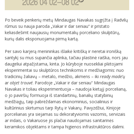
Po beveik penkerių metų Mindaugas Navakas sugrįžta į Radvilų
rūmus su nauja paroda „Vakar ir dar seniau“ ir pristato
keliasdešimt naujausių monumentalių porceliano skulptūrų,
kurių dalis eksponuojama pirmą kartą.
Per savo karjerą menininkas išlaikė kritišką ir neretai ironišką
santykį su mus supančia aplinka, tačiau plastinė raiška, nors jau
daugeliui atpažįstama, kinta. Jo kūryboje nuosekliai plėtojami
eksperimentai su skulptūros technikomis ir medžiagomis: nuo
tradicinių žaliavų – metalo, medžio, akmens – iki
ready made’ų
ar
objet trouvé
. Parodoje „Vakar ir dar seniau“ Mindaugas
Navakas ir toliau eksperimentuoja – naudoja kietąjį porcelianą,
o jo paviršių formuoja iš standartinių, banalių statybinių
medžiagų, taip pabrėždamas ekonominius, socialinius ir
kultūrinius skirtumus tarp Rytų ir Vakarų. Pavyzdžiui, Kinijoje
porcelianas yra siejamas su dekoratyviomis vazomis, servizais
ar indais, o Vakaruose jis plačiai naudojamas sanitarinės
keramikos objektams ir tampa higienos infrastruktūros dalimi.