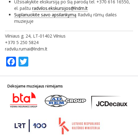
Užsisakykite ekskursiją po šią parodą tel. +370 616 16550,
el. paštu
radvilos.ekskursijos@lndm.lt
Suplanuokite savo apsilankymą
Radvilų rūmų dailės
muziejuje
Vilniaus g. 24, LT-01402 Vilnius
+370 5 250 5824
radvilu.rumai@lndm.lt
Facebook
Twitter
Dėkojame muziejaus rėmėjams