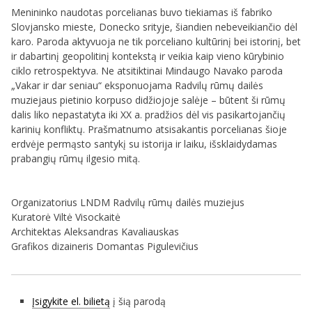
Menininko naudotas porcelianas buvo tiekiamas iš fabriko
Slovjansko mieste, Donecko srityje, šiandien nebeveikiančio dėl
karo. Paroda aktyvuoja ne tik porceliano kultūrinį bei istorinį, bet
ir dabartinį geopolitinį kontekstą ir veikia kaip vieno kūrybinio
ciklo retrospektyva. Ne atsitiktinai Mindaugo Navako paroda
„Vakar ir dar seniau“ eksponuojama Radvilų rūmų dailės
muziejaus pietinio korpuso didžiojoje salėje – būtent ši rūmų
dalis liko nepastatyta iki XX a. pradžios dėl vis pasikartojančių
karinių konfliktų. Prašmatnumo atsisakantis porcelianas šioje
erdvėje permąsto santykį su istorija ir laiku, išsklaidydamas
prabangių rūmų ilgesio mitą.
Organizatorius LNDM Radvilų rūmų dailės muziejus
Kuratorė Viltė Visockaitė
Architektas Aleksandras Kavaliauskas
Grafikos dizaineris Domantas Pigulevičius
Įsigykite el. bilietą
į šią parodą