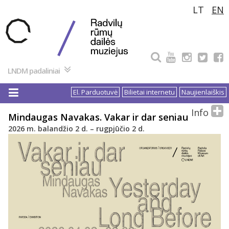
Pereiti
LT
EN
prie
turinio
LNDM padaliniai
El. Parduotuvė
Bilietai internetu
Naujienlaiškis
Info
Mindaugas Navakas. Vakar ir dar seniau
2026 m. balandžio 2 d. – rugpjūčio 2 d.