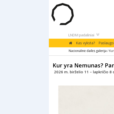
Pereiti
prie
turinio
LNDM padaliniai
Kas vyksta?
Paslaugos
Nacionalinė dailės galerija
/
Kur
Kur yra Nemunas? Parod
2026 m. birželio 11 – lapkričio 8 