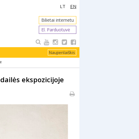
LT
EN
Bilietai internetu
El. Parduotuvė
Naujienlaiškis
je
ailės ekspozicijoje