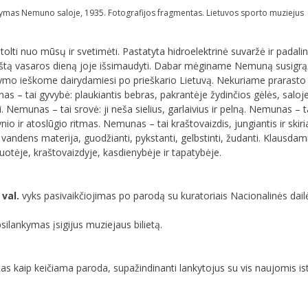
mas Nemuno saloje, 1935. Fotografijos fragmentas. Lietuvos sporto muziejus
ti nuo mūsų ir svetimėti. Pastatyta hidroelektrinė suvaržė ir padalino
rštą vasaros dieną joje išsimaudyti. Dabar mėginame Nemuną susigrąž
ymo ieškome dairydamiesi po prieškario Lietuvą. Nekuriame prarasto 
 – tai gyvybė: plaukiantis bebras, pakrantėje žydinčios gėlės, saloje
. Nemunas – tai srovė: ji neša sielius, garlaivius ir pelną. Nemunas – t
 ir atoslūgio ritmas. Nemunas – tai kraštovaizdis, jungiantis ir skirian
i vandens materija, guodžianti, pykstanti, gelbstinti, žudanti. Klausda
otėje, kraštovaizdyje, kasdienybėje ir tapatybėje.
 val.
vyks pasivaikčiojimas po parodą su kuratoriais Nacionalinės dailė
psilankymas įsigijus muziejaus bilietą.
 kaip keičiama paroda, supažindinanti lankytojus su vis naujomis isto