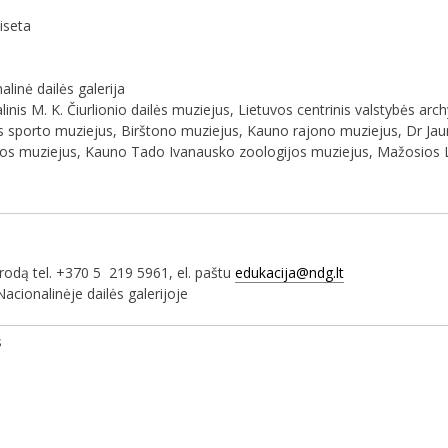
iseta
inė dailės galerija
nis M. K. Čiurlionio dailės muziejus, Lietuvos centrinis valstybės arc
vos sporto muziejus, Birštono muziejus, Kauno rajono muziejus, Dr J
rijos muziejus, Kauno Tado Ivanausko zoologijos muziejus, Mažosios L
arodą tel. +370 5 219 5961, el. paštu
edukacija@ndg.lt
acionalinėje dailės galerijoje
s