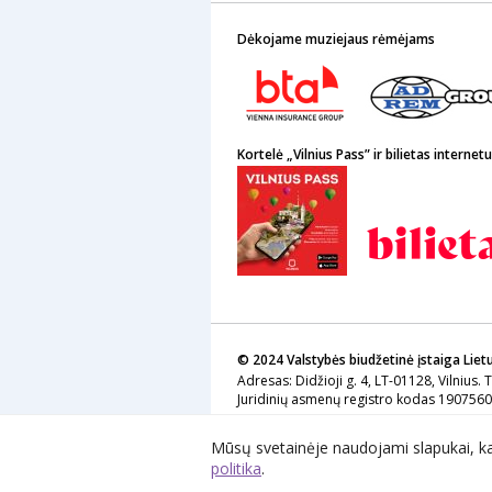
Dėkojame muziejaus rėmėjams
Kortelė „Vilnius Pass” ir bilietas internetu
© 2024 Valstybės biudžetinė įstaiga Liet
Adresas: Didžioji g. 4, LT-01128, Vilnius. 
Juridinių asmenų registro kodas 19075
Sprendimas: Lietuvos nacionalinio dailės 
Mūsų svetainėje naudojami slapukai, k
Prašome pranešti apie pastebėtus netik
politika
.
Svetainės archyvinė versija old.ldm.lt