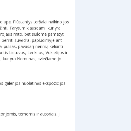
 upę. Plūstantys teršalai naikino jos
inti. Tarytum klausdami: kur yra
rojaus mito, bet siūlome pamatyti
 perinti žuvėdra, paplūdimyje ant
ai pulsas, pavasarį nerimą kelianti
tis Lietuvos, Lenkijos, Vokietijos ir
mi, kur yra Nemunas, kviečiame jo
s galerijos nuolatinės ekspozicijos
rijomis, temomis ir autoriais. Ji