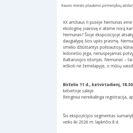
Kauno miesto plaukimo pirmenybių atidary
XX amžiaus II pusėje Nemunas ėmė tol
ekologinę įvairovę ir atėmė norą ka
Nemunas? Šioje ekspozicijoje atsak
daugialypę šios upės prasmę. Nemunas
smėlio džiūstantys poilsiautojų kūnai
ledonešio jėga, nenuspėjamas potvynio
Baltarusijos istorijas. Nemunas – ta
ieškoti ne žemėlapyje, o mūsų vaizdu
Birželio 11 d., ketvirtadienį, 18.30
ketvirtoje salėje.
Renginiui nereikalinga registracija, a
Šis ekspozicijos segmentas sumanytas
veiks iki 2026 m. lapkričio 8 d.