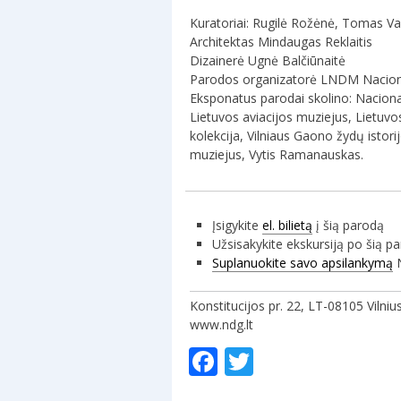
Kuratoriai: Rugilė Rožėnė, Tomas Va
Architektas Mindaugas Reklaitis
Dizainerė Ugnė Balčiūnaitė
Parodos organizatorė LNDM Nacional
Eksponatus parodai skolino: Nacionali
Lietuvos aviacijos muziejus, Lietu
kolekcija, Vilniaus Gaono žydų isto
muziejus, Vytis Ramanauskas.
Įsigykite
el. bilietą
į šią parodą
Užsisakykite ekskursiją po šią p
Suplanuokite savo apsilankymą
N
Konstitucijos pr. 22, LT-08105 Vilniu
www.ndg.lt
Facebook
Twitter