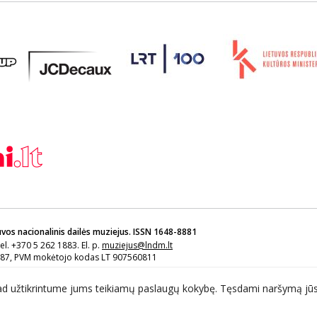
uvos nacionalinis dailės muziejus. ISSN 1648-8881
Tel. +370 5 262 1883. El. p.
muziejus@lndm.lt
6087, PVM mokėtojo kodas LT 907560811
muziejaus filialas Lietuvos muziejų informacijos, skaitmeninimo ir LIMIS centras
ad užtikrintume jums teikiamų paslaugų kokybę. Tęsdami naršymą jūs
slumus