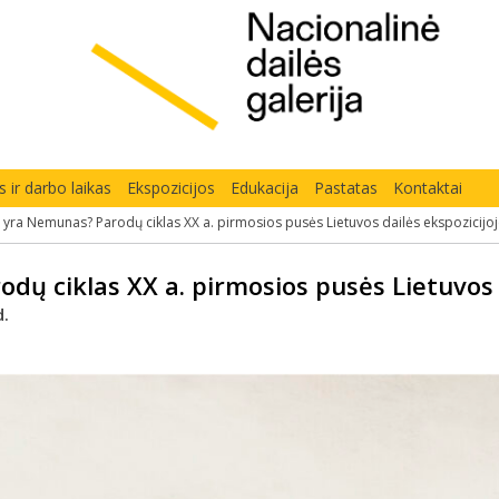
 ir darbo laikas
Ekspozicijos
Edukacija
Pastatas
Kontaktai
 yra Nemunas? Parodų ciklas XX a. pirmosios pusės Lietuvos dailės ekspozicijo
ų ciklas XX a. pirmosios pusės Lietuvos d
d.