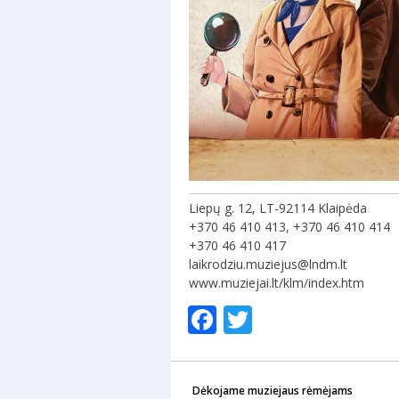
Liepų g. 12, LT-92114 Klaipėda
+370 46 410 413, +370 46 410 414
+370 46 410 417
laikrodziu.muziejus@lndm.lt
www.muziejai.lt/klm/index.htm
Facebook
Twitter
Dėkojame muziejaus rėmėjams