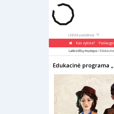
Pereiti
prie
turinio
LNDM padaliniai
Kas vyksta?
Paslaugos
Laikrodžių muziejus
/
Edukacinė
Edukacinė programa „