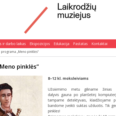
 ir darbo laikas
Ekspozicijos
Edukacija
Pastatas
Kontaktai
 programa „Meno pinklės“
Meno pinklės“
8–12 kl. moksleiviams
Užsiėmimo metu giliname žinias 
dalyvis gauna po planšetinį kompiuterį 
tampame detektyvais, klaidžiojame p
bandome įveikti suktas užduotis. Tik ger
pinkles!