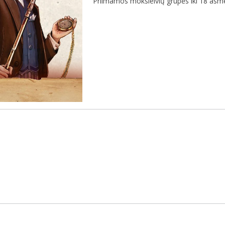
Priimamos moksleivių grupės iki 18 as