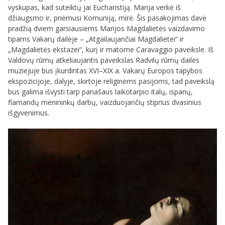
vyskupas, kad suteiktų jai Eucharistiją. Marija verkė iš
džiaugsmo ir, priėmusi Komuniją, mirė. Šis pasakojimas davė
pradžią dviem garsiausiems Marijos Magdalietės vaizdavimo
tipams Vakarų dailėje – „Atgailaujančiai Magdalietei“ ir
„Magdalietės ekstazei“, kurį ir matome Caravaggio paveiksle.
Iš
Valdovų rūmų atkeliaujantis
paveikslas Radvilų rūmų dailės
muziejuje bus įkurdintas XVI–XIX a. Vakarų Europos tapybos
ekspozicijoje, dalyje, skirtoje religinėms pasijoms, tad paveikslą
bus galima išvysti tarp panašaus laikotarpio italų, ispanų,
flamandų menininkų darbų, vaizduojančių stiprius dvasinius
išgyvenimus.