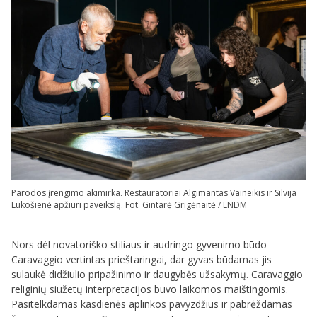
Parodos įrengimo akimirka. Restauratoriai Algimantas Vaineikis ir Silvija
Lukošienė apžiūri paveikslą. Fot. Gintarė Grigėnaitė / LNDM
Nors dėl novatoriško stiliaus ir audringo gyvenimo būdo
Caravaggio vertintas prieštaringai, dar gyvas būdamas jis
sulaukė didžiulio pripažinimo ir daugybės užsakymų. Caravaggio
religinių siužetų interpretacijos buvo laikomos maištingomis.
Pasitelkdamas kasdienės aplinkos pavyzdžius ir pabrėždamas