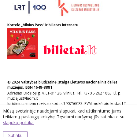
Kortelė „Vilnius Pass” ir bilietas internetu
© 2024 Valstybės biudžetinė įstaiga Lietuvos nacionalinis dailės
muziejus. ISSN 1648-8881
Adresas: Didžioji g. 4, LT-01128, Vilnius. Tel. +370 5 262 1883. El. p.
muziejus@lndm.lt
Juridinių asmenų registro kodas 190756087, PVM mokėtojo kodas LT
907560811
Mūsų svetainėje naudojami slapukai, kad užtikrintume jums
teikiamų paslaugų kokybę. Tęsdami naršymą jūs sutinkate su
Sprendimas: Lietuvos nacionalinio dailės muziejaus filialas Lietuvos
slapukų politika
.
muziejų informacijos, skaitmeninimo ir LIMIS centras
Prašome pranešti apie pastebėtus netikslumus
Svetainės archyvinė versija old.ldm.lt
Sutinku