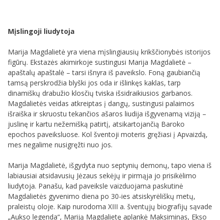
Mįslingoji liudytoja
Marija Magdalietė yra viena mįslingiausių krikščionybės istorijos
figūrų. Ekstazės akimirkoje sustingusi Marija Magdalietė –
apaštalų apaštalė – tarsi išnyra iš paveikslo. Foną gaubiančią
tamsą perskrodžia blyški jos oda ir išlinkęs kaklas, tarp
dinamiškų drabužio klosčių tviska išsidraikiusios garbanos.
Magdalietės veidas atkreiptas į dangų, sustingusi palaimos
išraiška ir skruostu tekančios ašaros liudija išgyvenamą viziją –
juslinę ir kartu nežemišką patirtį, atsikartojančią Baroko
epochos paveiksluose. Kol šventoji moteris gręžiasi į Apvaizdą,
mes negalime nusigręžti nuo jos.
Marija Magdalietė, išgydyta nuo septynių demonų, tapo viena iš
labiausiai atsidavusių Jėzaus sekėjų ir pirmąja jo prisikėlimo
liudytoja. Panašu, kad paveiksle vaizduojama paskutinė
Magdalietės gyvenimo diena po 30-ies atsiskyrėliškų metų,
praleistų oloje. Kaip nurodoma XIII a. šventųjų biografijų sąvade
„Aukso legenda“, Mariją Magdalietę aplankė Maksiminas, Ekso