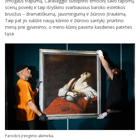
žmogaus trapumą, Caravaggio sustiprino emocinį savo tapomų
scenų poveikį ir taip išryškino svarbiausius baroko estetikos
bruožus – dramatiškumą, jausmingumą ir žiūrovo įtraukimą.
Taip pat jis sukūrė naują kūrinio ir žiūrovo santykį: priartino
meną prie gyvenimo, o meno kūrinį pavertė kasdienės patirties
tąsa.
Parodos įrengimo akimirka.