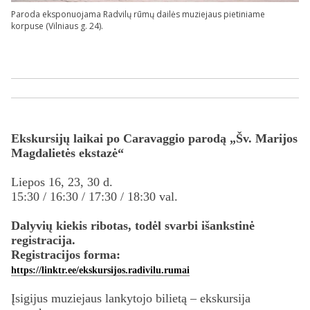
Paroda eksponuojama Radvilų rūmų dailės muziejaus pietiniame
korpuse (Vilniaus g. 24).
Ekskursijų laikai po Caravaggio parodą „Šv. Marijos
Magdalietės ekstazė“
Liepos 16, 23, 30 d.
15:30 / 16:30 / 17:30 / 18:30 val.
Dalyvių kiekis ribotas, todėl svarbi išankstinė
registracija.
Registracijos forma:
https://linktr.ee/ekskursijos.radivilu.rumai
Įsigijus muziejaus lankytojo bilietą – ekskursija