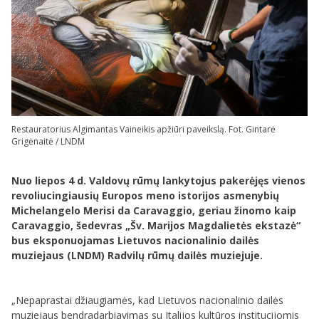
Restauratorius Algimantas Vaineikis apžiūri paveikslą. Fot. Gintarė
Grigėnaitė / LNDM
Nuo liepos 4 d. Valdovų rūmų lankytojus pakerėjęs vienos
revoliucingiausių Europos meno istorijos asmenybių
Michelangelo Merisi da Caravaggio, geriau žinomo kaip
Caravaggio, šedevras „Šv. Marijos Magdalietės ekstazė“
bus eksponuojamas Lietuvos nacionalinio dailės
muziejaus (LNDM) Radvilų rūmų dailės muziejuje.
„Nepaprastai džiaugiamės, kad Lietuvos nacionalinio dailės
muziejaus bendradarbiavimas su Italijos kultūros institucijomis