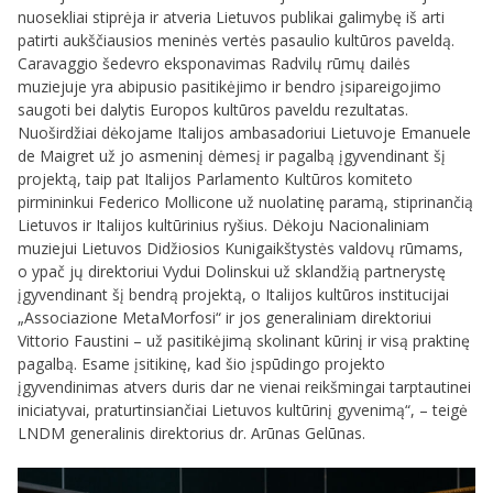
nuosekliai stiprėja ir atveria Lietuvos publikai galimybę iš arti
patirti aukščiausios meninės vertės pasaulio kultūros paveldą.
Caravaggio šedevro eksponavimas Radvilų rūmų dailės
muziejuje yra abipusio pasitikėjimo ir bendro įsipareigojimo
saugoti bei dalytis Europos kultūros paveldu rezultatas.
Nuoširdžiai dėkojame Italijos ambasadoriui Lietuvoje Emanuele
de Maigret už jo asmeninį dėmesį ir pagalbą įgyvendinant šį
projektą, taip pat Italijos Parlamento Kultūros komiteto
pirmininkui Federico Mollicone už nuolatinę paramą, stiprinančią
Lietuvos ir Italijos kultūrinius ryšius. Dėkoju Nacionaliniam
muziejui Lietuvos Didžiosios Kunigaikštystės valdovų rūmams,
o ypač jų direktoriui Vydui Dolinskui už sklandžią partnerystę
įgyvendinant šį bendrą projektą, o Italijos kultūros institucijai
„Associazione MetaMorfosi“ ir jos generaliniam direktoriui
Vittorio Faustini – už pasitikėjimą skolinant kūrinį ir visą praktinę
pagalbą. Esame įsitikinę, kad šio įspūdingo projekto
įgyvendinimas atvers duris dar ne vienai reikšmingai tarptautinei
iniciatyvai, praturtinsiančiai Lietuvos kultūrinį gyvenimą“,
– teigė
LNDM generalinis direktorius dr. Arūnas Gelūnas.