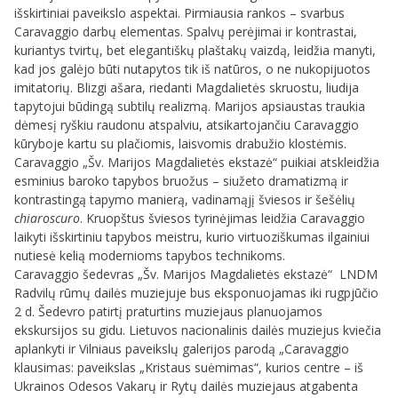
išskirtiniai paveikslo aspektai. Pirmiausia rankos – svarbus
Caravaggio darbų elementas. Spalvų perėjimai ir kontrastai,
kuriantys tvirtų, bet elegantiškų plaštakų vaizdą, leidžia manyti,
kad jos galėjo būti nutapytos tik iš natūros, o ne nukopijuotos
imitatorių. Blizgi ašara, riedanti Magdalietės skruostu, liudija
tapytojui būdingą subtilų realizmą. Marijos apsiaustas traukia
dėmesį ryškiu raudonu atspalviu, atsikartojančiu Caravaggio
kūryboje kartu su plačiomis, laisvomis drabužio klostėmis.
Caravaggio „Šv. Marijos Magdalietės ekstazė“
puikiai atskleidžia
esminius baroko tapybos bruožus – siužeto dramatizmą ir
kontrastingą tapymo manierą, vadinamąjį šviesos ir šešėlių
chiaroscuro
. Kruopštus šviesos tyrinėjimas leidžia Caravaggio
laikyti išskirtiniu tapybos meistru, kurio virtuoziškumas ilgainiui
nutiesė kelią modernioms tapybos technikoms.
Caravaggio šedevras „Šv. Marijos Magdalietės ekstazė“
LNDM
Radvilų rūmų dailės muziejuje bus eksponuojamas iki rugpjūčio
2 d. Šedevro patirtį praturtins muziejaus planuojamos
ekskursijos su gidu. Lietuvos nacionalinis dailės muziejus kviečia
aplankyti ir Vilniaus paveikslų galerijos parodą „Caravaggio
klausimas: paveikslas „Kristaus suėmimas“, kurios centre – iš
Ukrainos Odesos Vakarų ir Rytų dailės muziejaus atgabenta