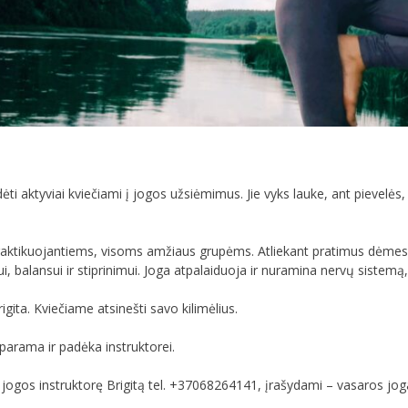
ti aktyviai kviečiami į jogos užsiėmimus. Jie vyks lauke, ant pievelės
praktikuojantiems, visoms amžiaus grupėms. Atliekant pratimus dėmes
balansui ir stiprinimui. Joga atpalaiduoja ir nuramina nervų sistemą, 
ita. Kviečiame atsinešti savo kilimėlius.
arama ir padėka instruktorei.
jogos instruktorę Brigitą tel. +37068264141, įrašydami – vasaros joga 