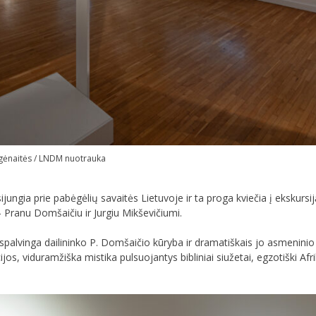
igėnaitės / LNDM nuotrauka
ngia prie pabėgėlių savaitės Lietuvoje ir ta proga kviečia į ekskursiją
 – Pranu Domšaičiu ir Jurgiu Mikševičiumi.
 spalvinga dailininko P. Domšaičio kūryba ir dramatiškais jo asmenini
jos, viduramžiška mistika pulsuojantys bibliniai siužetai, egzotiški Afr