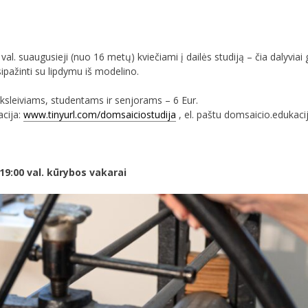
val. suaugusieji (nuo 16 metų) kviečiami į dailės studiją – čia dalyviai g
usipažinti su lipdymu iš modelino.
sleiviams, studentams ir senjorams – 6 Eur.
cija:
www.tinyurl.com/domsaiciostudija
, el. paštu domsaicio.edukac
0–19:00 val. kūrybos vakarai