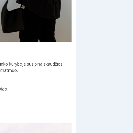
ninko kūryboje susipina skaudžios
mo matmuo.
alba.