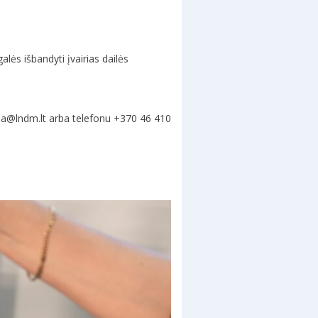
alės išbandyti įvairias dailės
ija@lndm.lt arba telefonu +370 46 410