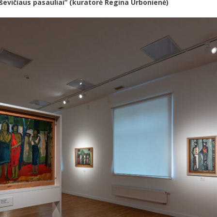
ševičiaus pasauliai“
(kuratorė Regina Urbonienė)