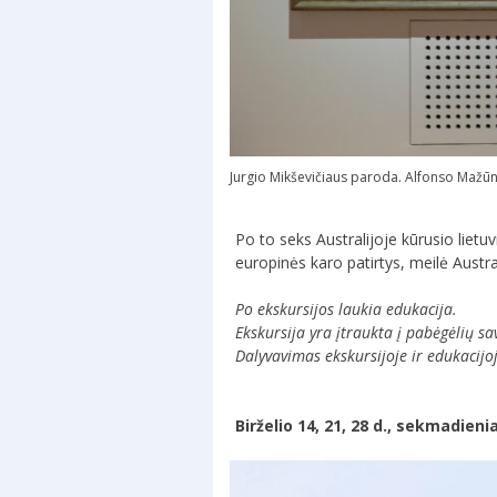
Jurgio Mikševičiaus paroda. Alfonso Maž
Po to seks Australijoje kūrusio liet
europinės karo patirtys, meilė Austr
Po ekskursijos laukia edukacija.
Ekskursija yra įtraukta į pabėgėlių 
Dalyvavimas ekskursijoje ir edukaci
Birželio 14, 21, 28 d., sekmadieni