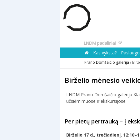
Pereiti
prie
turinio
LNDM padaliniai
Kas vyksta?
Paslaugos
Prano Domšaičio galerija
/
Birž
Birželio mėnesio veikl
LNDM Prano Domšaičio galerija Klaipė
užsiėmimuose ir ekskursijose.
Per pietų pertrauką – į eksk
Birželio 17 d., trečiadienį, 12:1