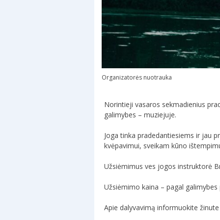
Organizatorės nuotrauka
Norintieji vasaros sekmadienius pradė
galimybes – muziejuje.
Joga tinka pradedantiesiems ir jau 
kvėpavimui, sveikam kūno ištempimui, 
Užsiėmimus ves jogos instruktorė Brig
Užsiėmimo kaina – pagal galimybes p
Apie dalyvavimą informuokite žinute 