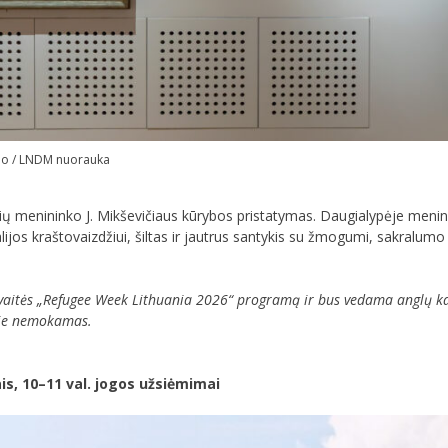
ūno / LNDM nuorauka
uvių menininko J. Mikševičiaus kūrybos pristatymas. Daugialypėje meni
alijos kraštovaizdžiui, šiltas ir jautrus santykis su žmogumi, sakralu
savaitės „Refugee Week Lithuania 2026“ programą ir bus vedama anglų k
joje nemokamas.
ais, 10–11 val. jogos užsiėmimai