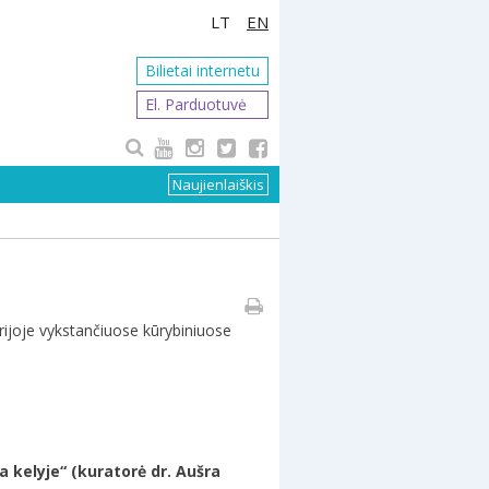
LT
EN
Bilietai internetu
El. Parduotuvė
Naujienlaiškis
erijoje vykstančiuose kūrybiniuose
a kelyje“ (kuratorė dr. Aušra