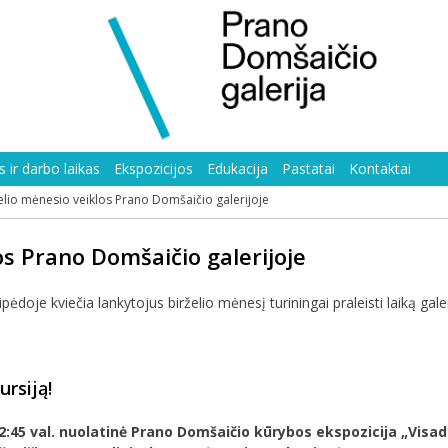
 ir darbo laikas
Ekspozicijos
Edukacija
Pastatai
Kontaktai
elio mėnesio veiklos Prano Domšaičio galerijoje
os Prano Domšaičio galerijoje
doje kviečia lankytojus birželio mėnesį turiningai praleisti laiką gal
ursiją!
0–12:45 val. nuolatinė Prano Domšaičio kūrybos ekspozicija „Visad