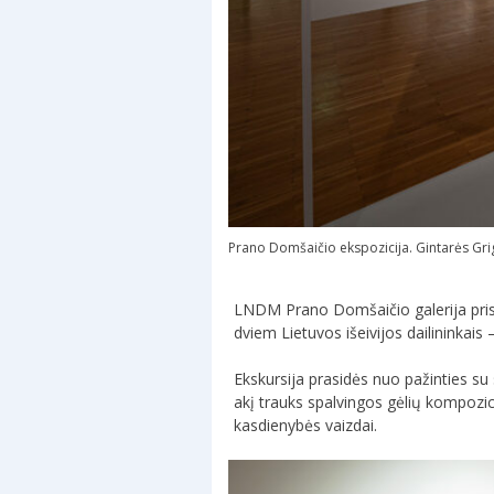
Prano Domšaičio ekspozicija. Gintarės Gr
LNDM Prano Domšaičio galerija prisiju
dviem Lietuvos išeivijos dailininkais
Ekskursija prasidės nuo pažinties su
akį trauks spalvingos gėlių kompozici
kasdienybės vaizdai.