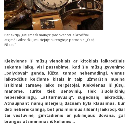
Per akciją „Neišmesk manęs“ padovanoti laikrodžiai
atgimė Laikrodžių muziejuje surengtoje parodoje „O aš
išlikau“
Kiekvienas iš mūsų vienokiais ar kitokiais laikrodžiais
sekame laiką. Visi pastebime, kad šie mūsų gyvenimo
„palydovai” genda, lūžta, tampa nebemadingi. Vienus
laikrodžius keičiame kitais ir taip užmarštin nueina
ištikimai tarnavę laiko sergėtojai. Kiekvienas iš Jūsų,
manome, turite tiek senovinių, tiek šiuolaikinių
nebereikalingų, „atitarnavusių”, sugedusių laikrodžių.
Atnaujinant namų interjerą dažnam kyla klausimas, kur
dėti nebereikalingą, bet prisiminimus šildantį laikrodį. Gal
tai vestuvinė, gimtadienio ar jubiliejaus dovana, gal
brangus atsiminimas iš kelionės…