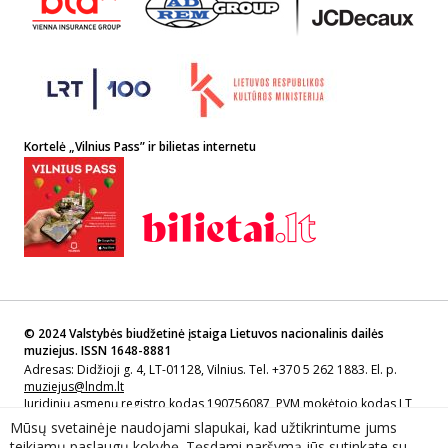
Kortelė „Vilnius Pass” ir bilietas internetu
© 2024 Valstybės biudžetinė įstaiga Lietuvos nacionalinis dailės
muziejus. ISSN 1648-8881
Adresas: Didžioji g. 4, LT-01128, Vilnius. Tel. +370 5 262 1883. El. p.
muziejus@lndm.lt
Juridinių asmenų registro kodas 190756087, PVM mokėtojo kodas LT
907560811
Mūsų svetainėje naudojami slapukai, kad užtikrintume jums
teikiamų paslaugų kokybę. Tęsdami naršymą jūs sutinkate su