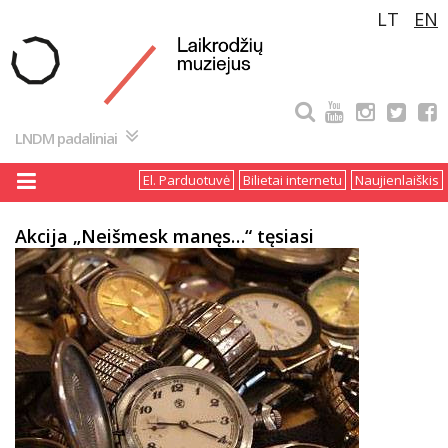
Pereiti
LT
EN
prie
turinio
LNDM padaliniai
El. Parduotuvė
Bilietai internetu
Naujienlaiškis
Akcija „Neišmesk manęs…“ tęsiasi