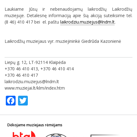
Laukiame Jūsų ir nebenaudojamų laikrodžių Laikrodžių
muziejuje. Detalesnę informaciją apie šią akciją suteiksime tel.
(8 46) 410 417 bei el. paštu
laikrodziu.muziejus@lndm.lt
.
Laikrodžių muziejaus vyr. muziejininkė Giedrūda Kazonienė
Liepų g. 12, LT-92114 Klaipėda
+370 46 410 413, +370 46 410 414
+370 46 410 417
laikrodziu.muziejus@lndm.lt
www.muziejai.lt/klm/index.htm
Facebook
Twitter
Dėkojame muziejaus rėmėjams