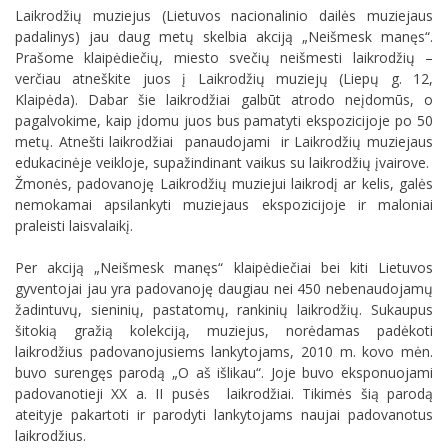
Laikrodžių muziejus (Lietuvos nacionalinio dailės muziejaus
padalinys) jau daug metų skelbia akciją „Neišmesk manęs“.
Prašome klaipėdiečių, miesto svečių neišmesti laikrodžių –
verčiau atneškite juos į Laikrodžių muziejų (Liepų g. 12,
Klaipėda). Dabar šie laikrodžiai galbūt atrodo neįdomūs, o
pagalvokime, kaip įdomu juos bus pamatyti ekspozicijoje po 50
metų. Atnešti laikrodžiai panaudojami ir Laikrodžių muziejaus
edukacinėje veikloje, supažindinant vaikus su laikrodžių įvairove.
Žmonės, padovanoję Laikrodžių muziejui laikrodį ar kelis, galės
nemokamai apsilankyti muziejaus ekspozicijoje ir maloniai
praleisti laisvalaikį.
Per akciją „Neišmesk manęs“ klaipėdiečiai bei kiti Lietuvos
gyventojai jau yra padovanoję daugiau nei 450 nebenaudojamų
žadintuvų, sieninių, pastatomų, rankinių laikrodžių. Sukaupus
šitokią gražią kolekciją, muziejus, norėdamas padėkoti
laikrodžius padovanojusiems lankytojams, 2010 m. kovo mėn.
buvo surengęs parodą „O aš išlikau“. Joje buvo eksponuojami
padovanotieji XX a. II pusės laikrodžiai. Tikimės šią parodą
ateityje pakartoti ir parodyti lankytojams naujai padovanotus
laikrodžius.