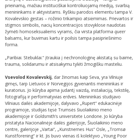
prieinamą, mažiau instituciškai kontroliuojamą mediją, svarbią
menininkams ir aktyvistams. Ryškiu parodos elementu tampa V.
Kovalevskio gestas – rožinio trikampio atsiėmimas. Prievartos ir
stigmos simbolis, nacių koncentracijos stovyklose naudotas
žymėti homoseksualiems vyrams, čia virsta platforma
queer
balsams, kur buvimas kartu ir poilsis tampa pasipriešinimo
forma.
„Paribiai. Stebuklai.“ įtraukia į nechronologinę akistatą su baime,
trauma, solidarumu ir atsisakymu tylėti žmogišku masteliu.
Vsevolod Kovalevskij
, dar žinomas kaip Seva, yra Vilniuje
gimęs, tarp Lietuvos ir Norvegijos gyvenantis menininkas ir
kuratorius. Jo kūryba apima judantį vaizdą, instaliaciją, tekstilę,
fotografiją ir performatyvias erdves. Menininkas studijavo
Vilniaus dailės akademijoje, dalyvavo „Rupert“ edukacinėje
programoje, studijas tęsė Trumsės šiuolaikinio meno
akademijoje ir Goldsmith’s universitete Londone. Jo kūryba
pristatyta Nacionalinėje dailės galerijoje, Šiuolaikinio meno
centre, galerijoje „Vartai“, „Kunstnernes Hus“ Osle, „Tromsø
Kunstforening“ ir kt. Jis buvo vienas iš kolektyvo „Young Poor