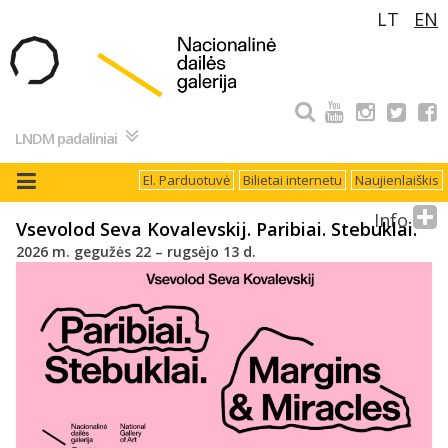
Pereiti
LT
EN
prie
turinio
LNDM padaliniai
El. Parduotuvė
Bilietai internetu
Naujienlaiškis
Info
Vsevolod Seva Kovalevskij. Paribiai. Stebuklai.
2026 m. gegužės 22 – rugsėjo 13 d.