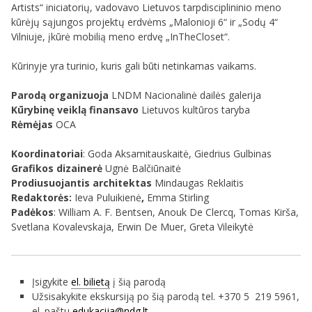
Artists“ iniciatorių, vadovavo Lietuvos tarpdisciplininio meno
kūrėjų sąjungos projektų erdvėms „Malonioji 6“ ir „Sodų 4“
Vilniuje, įkūrė mobilią meno erdvę „InTheCloset“.
Kūrinyje yra turinio, kuris gali būti netinkamas vaikams.
Parodą organizuoja
LNDM Nacionalinė dailės galerija
Kūrybinę veiklą finansavo
Lietuvos kultūros taryba
Rėmėjas
OCA
Koordinatoriai
: Goda Aksamitauskaitė, Giedrius Gulbinas
Grafikos dizainerė
Ugnė Balčiūnaitė
Prodiusuojantis architektas
Mindaugas Reklaitis
Redaktorės:
Ieva Puluikienė
,
Emma Stirling
Padėkos
: William A. F. Bentsen, Anouk De Clercq, Tomas Kirša,
Svetlana Kovalevskaja, Erwin De Muer, Greta Vileikytė
Įsigykite
el. bilietą
į šią parodą
Užsisakykite ekskursiją po šią parodą tel. +370 5 219 5961,
el. paštu
edukacija@ndg.lt