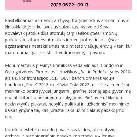
Pasitelkdamas asmeninį archyvą, fragmentiškus atsiminimus ir
žiniasklaidoje cirkuliavusius vaizdinius, Vsevolod Seva
Kovalevskij atskleidžia atotrūkį tarp realios
queer
žmonių
patirties, institucinės atminties ir medijuotos tiesos.
Queer
egzistavimas neatskiriamas nuo miesto viešųjų erdvių – ten, kur
matomumas gali reikšti ir bendruomenę, ir pavojų.
Monumentalus piešinys-komiksas veda Vilniaus, Londono ir
Oslo gatvėmis. Pirmosios lietuviškos „Baltic Pride“ eitynės 2010-
aisiais, konfrontacijos LGBTQIA+ bendruomenės viduje
Londono „Pride“ 2018 m., šūviai Osle 2022 m. – šie asmeniškai
menininko patirti įvykiai jungiami į grafinę istoriją apie gyvenimą
nuolat kintančio nesaugumo sąlygomis. Piešinyje užfiksuoti
deklaratyvūs plakatai, nebylūs politikai ir „užkadrinis“ menininko
balsas grąžina tai, kas įprastai lieka už oficialaus pasakojimo
ribų.
Komikso estetika nurodo į
queer
savilaidos, alternatyvių
archyvų ir autobiografinio pasakojimo tradiciją – lengvai