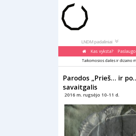
Pereiti
prie
turinio
LNDM padaliniai
Kas vyksta?
Paslaugos
Taikomosios dailės ir dizaino 
Parodos „Prieš… ir po
savaitgalis
2016 m. rugsėjo 10-11 d.