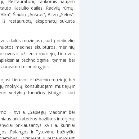
tojų. Restauratorių rankomis naujam
ytauto Kasiulio dailės, Radvilų rūmų,
lka“, Šiaulių „Aušros“, Biržų „Sėlos“,
. Iš restauruotų eksponatų sukurta
vos dailės muziejus) įkurtų nedidelių
romuotos medinės skulptūros, meninių
ietuvos ir užsienio muziejų, Lietuvos
leksiniai technologiniai tyrimai bei
tauravimo technologijos.
uojasi Lietuvos ir užsienio muziejų bei
tųjų mokyklų, konsultuojami muziejų ir
o vertybių turinčios įstaigos, kuri
ikimo – XVI a. „Sapiegų Madona“ bei
niaus arkikatedros bazilikos interjerą;
yčiai priklausantys XVII a. kūriniai
rijos, Palangos ir Tytuvėnų bažnyčių
vertybės. Tyrinėjant ir restauruojant