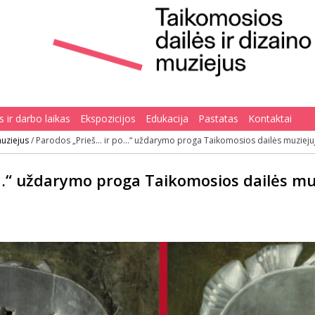
 ir darbo laikas
Ekspozicijos
Edukacija
Pastatas
Kontaktai
muziejus
/
Parodos „Prieš… ir po…“ uždarymo proga Taikomosios dailės muziejuje
…“ uždarymo proga Taikomosios dailės muz