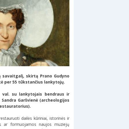
 savaitgalį, skirtą
Prano Gudyno
ė per 55 tūkstančius lankytojų.
 val. su lankytojais bendraus ir
), Sandra Garšvienė (archeologijos
estauratorius).
tauruoti dailės kūriniai, istorinės ir
čios ar formuojamos naujos muziejų