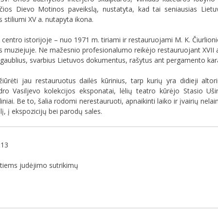
yčios Dievo Motinos paveikslą, nustatyta, kad tai seniausias Liet
stiliumi XV a. nutapyta ikona.
 centro istorijoje – nuo 1971 m. tiriami ir restauruojami M. K. Čiurlio
ės muziejuje. Ne mažesnio profesionalumo reikėjo restauruojant XVII a.
s gaublius, svarbius Lietuvos dokumentus, rašytus ant pergamento karal
ūrėti jau restauruotus dailės kūrinius, tarp kurių yra didieji altor
dro Vasiljevo kolekcijos eksponatai, lėlių teatro kūrėjo Stasio U
iniai. Be to, šalia rodomi nerestauruoti, apnaikinti laiko ir įvairių nel
į, į ekspozicijų bei parodų sales.
813
ntiems judėjimo sutrikimų