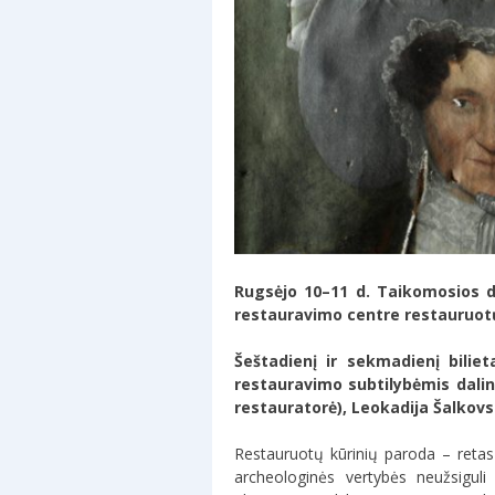
Rugsėjo 10–11 d. Taikomosios da
restauravimo centre restauruotų
Šeštadienį ir sekmadienį bilie
restauravimo subtilybėmis dalins
restauratorė), Leokadija Šalkov
Restauruotų kūrinių paroda – retas r
archeologinės vertybės neužsigul