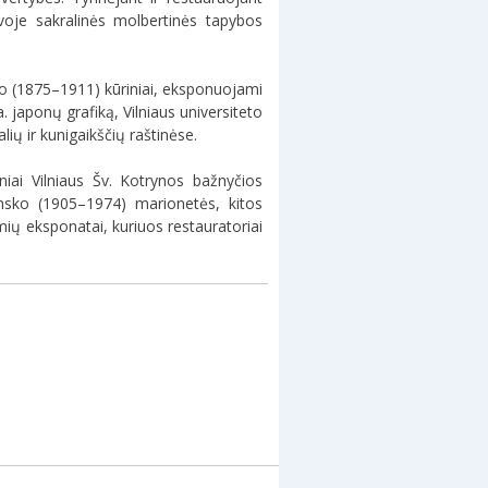
uvoje sakralinės molbertinės tapybos
nio (1875–1911) kūriniai, eksponuojami
 japonų grafiką, Vilniaus universiteto
ių ir kunigaikščių raštinėse.
iniai Vilniaus Šv. Kotrynos bažnyčios
šinsko (1905–1974) marionetės, kitos
aimių eksponatai, kuriuos restauratoriai