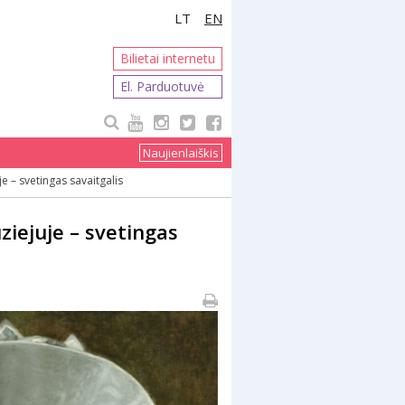
LT
EN
Bilietai internetu
El. Parduotuvė
Naujienlaiškis
 – svetingas savaitgalis
iejuje – svetingas