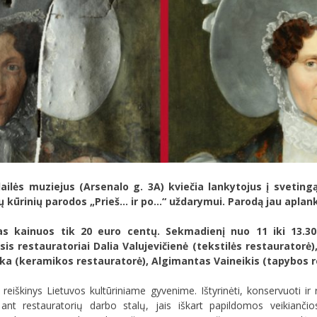
ilės muziejus (Arsenalo g. 3A) kviečia lankytojus į svetingą
 kūrinių parodos „Prieš… ir po…“ uždarymui. Parodą jau aplank
tas kainuos tik 20 euro centų. Sekmadienį nuo 11 iki 13.30
is restauratoriai Dalia Valujevičienė (tekstilės restauratorė
ska (keramikos restauratorė), Algimantas Vaineikis (tapybos r
eiškinys Lietuvos kultūriniame gyvenime. Ištyrinėti, konservuoti ir res
i ant restauratorių darbo stalų, jais iškart papildomos veikian