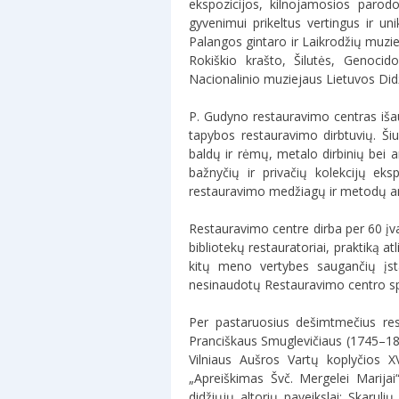
ekspozicijos, kilnojamosios parod
gyvenimui prikeltus vertingus ir un
Palangos gintaro ir Laikrodžių muzie
Rokiškio krašto, Šilutės, Genocid
Nacionalinio muziejaus Lietuvos Didž
P. Gudyno restauravimo centras išau
tapybos restauravimo dirbtuvių. Ši
baldų ir rėmų, metalo dirbinių bei 
bažnyčių ir privačių kolekcijų eks
restauravimo medžiagų ir metodų an
Restauravimo centre dirba per 60 įvai
bibliotekų restauratoriai, praktiką 
kitų meno vertybes saugančių įsta
nesinaudotų Restauravimo centro spe
Per pastaruosius dešimtmečius rest
Pranciškaus Smuglevičiaus (1745–1807)
Vilniaus Aušros Vartų koplyčios XV
„Apreiškimas Švč. Mergelei Marijai
didžiųjų altorių paveikslai; Skarul