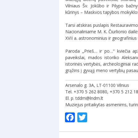
Vilniaus Šv. Jokūbo ir Pilypo bažn
kūrinys – Maskvos tapybos mokyklos 
Tarsi atskiras puslapis Restauravimo
Nacionaliniame M. K. Čiurlionio dail
XVII a. astronominius ir geografiniu
Paroda „Prieš… ir po…“ kviečia apži
paveikslai, mados istoriko Aleksan
istorinės vertybės, archeologiniai rad
grąžins į gyvąjį meno vertybių pasaul
Arsenalo g. 3A, LT-01100 Vilnius
Tel. +370 5 262 8080, +370 5 212 1
El. p. tddm@lndm.lt
Muziejus pritaikytas asmenims, turi
Facebook
Twitter