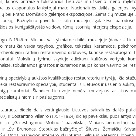
os, kurios pritraukia tūkstančius Lietuvos ir užsienio meno mylė
ikalius eksponatus lankytojai mato Nacionalinės dailės galerijos, V
jų bei Prano Domšaičio galerijos ekspozicijose, Žemaičių muziejuje „A
o aukų, Bažnytinio paveldo ir kitų muziejų ilgalaikėse parodose
iosios Kunigaikštystės valdovų rūmų istorinių interjerų ekspozicija.
go iš 1946 m. Vilniaus valstybiniame dailės muziejuje (dabar – Lietu
uo metu čia veikia tapybos, grafikos, tekstilės, keramikos, polich
archeologinių radinių restauravimo dirbtuvės, kuriose restauruojami L
ponatai. Mokslinių tyrimų skyriuje atliekami kultūros vertybių komp
alizė, tobulinamos įprastos ir kuriamos naujos konservavimo bei res
rių specialybių aukštos kvalifikacijos restauratorių ir tyrėjų, čia staž
atlieka restauravimo specialybių studentai iš Lietuvos ir užsienio aukš
igų kuratoriai. Šiandien Lietuvoje nebėra muziejaus ar kitos men
cialistų žiniomis ir paslaugomis.
auruota didelė dalis vertingiausio Lietuvos sakralinės dailės pal
 ir Costantino Villani’o (1751–1824) didieji paveikslai, puošiantys Vil
II a. „Gailestingumo Motinos“ paveikslas; Vilniaus bernardinų bažn
“ ir „Šv. Brunonas. Stebuklas bažnyčioje“; Šiluvos, Žemaičių Kalva
ių Šv. Onos bažnyčios interjero skulptūros, Vilniaus katedros lobyno 