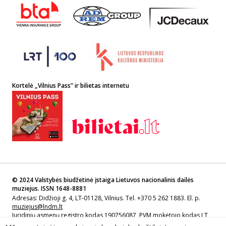
Kortelė „Vilnius Pass” ir bilietas internetu
© 2024 Valstybės biudžetinė įstaiga Lietuvos nacionalinis dailės
muziejus. ISSN 1648-8881
Adresas: Didžioji g. 4, LT-01128, Vilnius. Tel. +370 5 262 1883. El. p.
muziejus@lndm.lt
Juridinių asmenų registro kodas 190756087, PVM mokėtojo kodas LT
907560811