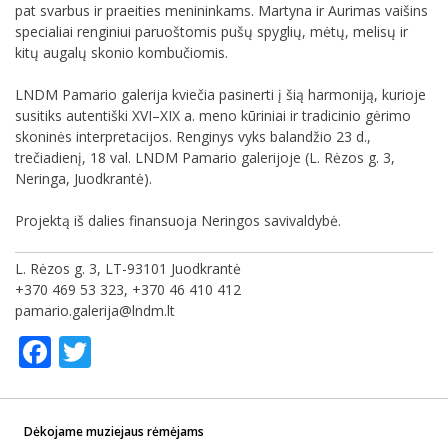
pat svarbus ir praeities menininkams. Martyna ir Aurimas vaišins
specialiai renginiui paruoštomis pušų spyglių, mėtų, melisų ir
kitų augalų skonio kombučiomis.
LNDM Pamario galerija kviečia pasinerti į šią harmoniją, kurioje
susitiks autentiški XVI
–
XIX a. meno kūriniai ir tradicinio gėrimo
skoninės interpretacijos. Renginys vyks balandžio
23
d.,
trečiadienį, 18 val. LNDM Pamario galerijoje (L. Rėzos g. 3,
Neringa, Juodkrantė).
Projektą iš dalies finansuoja Neringos savivaldybė.
L. Rėzos g. 3, LT-93101 Juodkrantė
+370 469 53 323, +370 46 410 412
pamario.galerija@lndm.lt
Facebook
Twitter
Dėkojame muziejaus rėmėjams