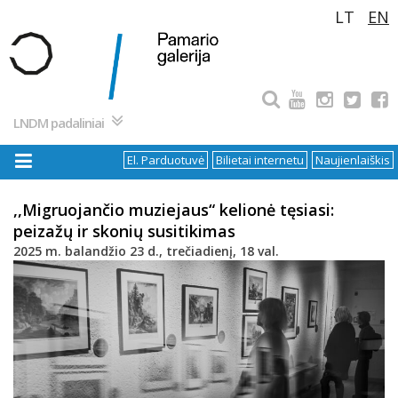
Pereiti
LT
EN
prie
turinio
LNDM padaliniai
El. Parduotuvė
Bilietai internetu
Naujienlaiškis
,,Migruojančio muziejaus“ kelionė tęsiasi:
peizažų ir skonių susitikimas
2025 m. balandžio 23 d., trečiadienį, 18 val.