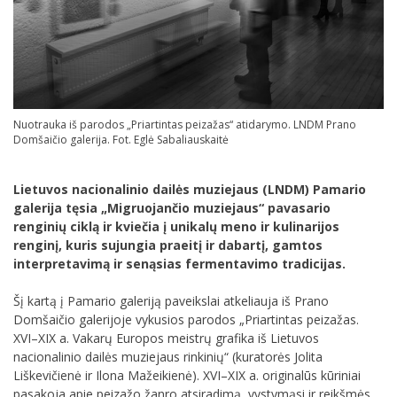
Nuotrauka iš parodos „Priartintas peizažas“ atidarymo. LNDM Prano
Domšaičio galerija. Fot. Eglė Sabaliauskaitė
Lietuvos nacionalinio dailės muziejaus (LNDM) Pamario
galerija tęsia „Migruojančio muziejaus“ pavasario
renginių ciklą ir kviečia į unikalų meno ir kulinarijos
renginį, kuris sujungia praeitį ir dabartį, gamtos
interpretavimą ir senąsias fermentavimo tradicijas.
Šį kartą į Pamario galeriją paveikslai atkeliauja iš Prano
Domšaičio galerijoje vykusios parodos „Priartintas peizažas.
XVI–XIX a. Vakarų Europos meistrų grafika iš Lietuvos
nacionalinio dailės muziejaus rinkinių“ (kuratorės Jolita
Liškevičienė ir Ilona Mažeikienė). XVI–XIX a. originalūs kūriniai
pasakoja apie peizažo žanro atsiradimą, vystymąsi ir reikšmės