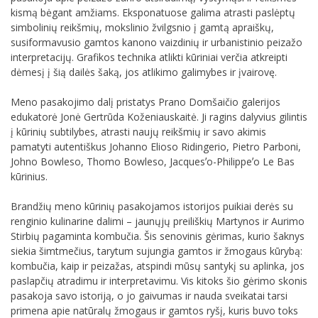
kismą bėgant amžiams. Eksponatuose galima atrasti paslėptų
simbolinių reikšmių, mokslinio žvilgsnio į gamtą apraiškų,
susiformavusio gamtos kanono vaizdinių ir urbanistinio peizažo
interpretacijų. Grafikos technika atlikti kūriniai verčia atkreipti
dėmesį į šią dailės šaką, jos atlikimo galimybes ir įvairovę.
Meno pasakojimo dalį pristatys Prano Domšaičio galerijos
edukatorė Jonė Gertrūda Koženiauskaitė. Ji ragins dalyvius gilintis
į kūrinių subtilybes, atrasti naujų reikšmių ir savo akimis
pamatyti autentiškus Johanno Elioso Ridingerio, Pietro Parboni,
Johno Bowleso, Thomo Bowleso, Jacquesʼo-Philippeʼo Le Bas
kūrinius.
Brandžių meno kūrinių pasakojamos istorijos puikiai derės su
renginio kulinarine dalimi – jaunųjų preiliškių Martynos ir Aurimo
Stirbių pagaminta kombučia. Šis senovinis gėrimas, kurio šaknys
siekia šimtmečius, tarytum sujungia gamtos ir žmogaus kūrybą:
kombučia, kaip ir peizažas, atspindi mūsų santykį su aplinka, jos
paslapčių atradimu ir interpretavimu. Vis kitoks šio gėrimo skonis
pasakoja savo istoriją, o jo gaivumas ir nauda sveikatai tarsi
primena apie natūralų žmogaus ir gamtos ryšį, kuris buvo toks