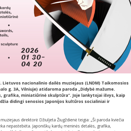
al. Lietuvos nacionalinio dailės muziejaus (LNDM) Taikomosios
enalo g. 3A, Vilniuje) atidaroma paroda „Didybė mažume.
grafika, miniatiūrinė skulptūra“. Joje lankytojai išvys, kaip
žia didingi senosios Japonijos kultūros socialiniai ir
uziejaus direktorė Džiuljeta Žiugždienė teigia: „Ši paroda kviečia
i lieka nepastebėta. Japoniškų kardų meninės detalės, grafika,