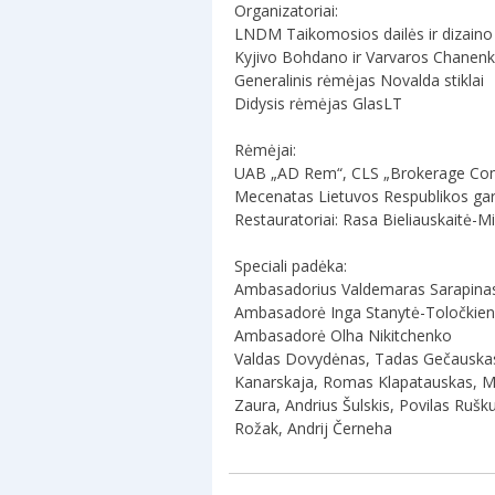
Organizatoriai:
LNDM Taikomosios dailės ir dizaino
Kyjivo Bohdano ir Varvaros Chanenkų
Generalinis rėmėjas Novalda stiklai
Didysis rėmėjas GlasLT
Rėmėjai:
UAB „AD Rem“, CLS „Brokerage Com
Mecenatas Lietuvos Respublikos gar
Restauratoriai: Rasa Bieliauskaitė-M
Speciali padėka:
Ambasadorius Valdemaras Sarapina
Ambasadorė Inga Stanytė-Toločkie
Ambasadorė Olha Nikitchenko
Valdas Dovydėnas, Tadas Gečauskas,
Kanarskaja, Romas Klapatauskas, Mi
Zaura, Andrius Šulskis, Povilas Rušk
Rožak, Andrij Černeha