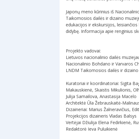
Japonų meno kūrinius iš Nacionali
Taikomosios dailės ir dizaino muzie
edukacijos ir ekskursijos, leisiančios
didybę. Informacija apie renginius s
Projekto vadovai:
Lietuvos nacionalinio dailės muzieja
Nacionalinio Bohdano ir Varvaros Ch
LNDM Taikomosios dailės ir dizaino 
Kuratoriai ir koordinatoriai: Sigita
Makauskienė, Skaistis Mikulionis, Ol
Julija Samailova, Anastasija Macelo
Architektė Ūla Žebrauskaitė-Malinau
Dizaineriai: Marius Žalneravičius, E
Projekcijos dizaineris Vladas Balsys
Vertėjai Džiulija Elena Fedirkienė, 
Redaktorė Ieva Puluikienė