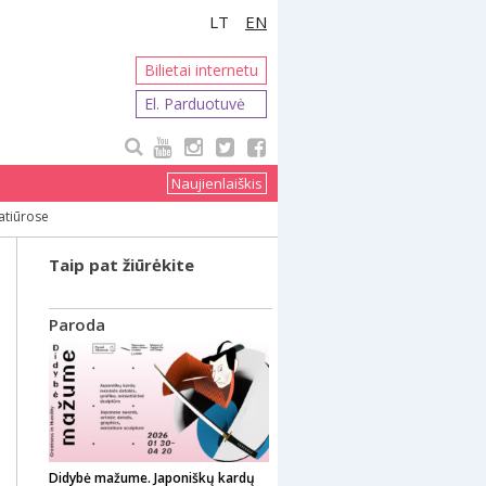
LT
EN
Bilietai internetu
El. Parduotuvė
Naujienlaiškis
atiūrose
Taip pat žiūrėkite
Paroda
Didybė mažume. Japoniškų kardų