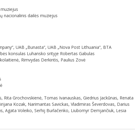
 muziejus
 nacionalinis dailės muziejus
pany“, UAB „Bunasta“, UAB „Nova Post Lithuania“, BTA
bės konsulas Luhansko srityje Robertas Gabulas
ikolaitienė, Rimvydas Derkintis, Paulius Zovė
s
nė
 Rita Grochovskienė, Tomas Ivanauskas, Giedrius Jackūnas, Renata
rijana Kozak, Narimantas Savickas, Vladimiras Ševerdovas, Darius
us, Agata Voleiko, Serhij Burlačenko, Liubomyr Demjančiuk, Lesia