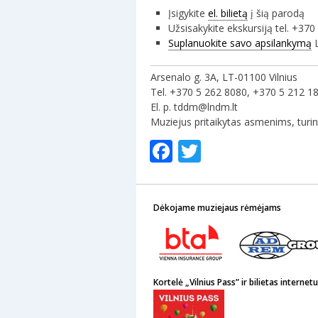
Įsigykite
el. bilietą
į šią parodą
Užsisakykite ekskursiją tel. +37
Suplanuokite savo apsilankymą
L
Arsenalo g. 3A, LT-01100 Vilnius
Tel. +370 5 262 8080, +370 5 212 1
El. p. tddm@lndm.lt
Muziejus pritaikytas asmenims, turi
Facebook
Twitter
Dėkojame muziejaus rėmėjams
Kortelė „Vilnius Pass” ir bilietas internetu