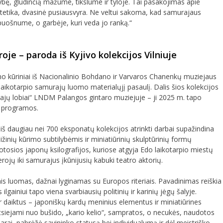
dybę, glūdinčią mažume, tikslume ir tyloje. Tai pasakojimas apie
estetika, dvasinė pusiausvyra. Ne veltui sakoma, kad samurajaus
puošnume, o garbėje, kuri veda jo ranką.“
oje – paroda iš Kyjivo kolekcijos Vilniuje
kūriniai iš Nacionalinio Bohdano ir Varvaros Chanenkų muziejaus
laikotarpio samurajų luomo materialųjį pasaulį. Dalis šios kolekcijos
ajų lobiai“ LNDM Palangos gintaro muziejuje – ji 2025 m. tapo
 programos.
š daugiau nei 700 eksponatų kolekcijos atrinkti darbai supažindina
nių kūrimo subtilybėmis ir miniatiūrinių skulptūrinių formų
votosios japonų ksilografijos, kuriose atgyja Edo laikotarpio miestų
erojų iki samurajus įkūnijusių kabuki teatro aktorių.
inis luomas, dažnai lyginamas su Europos riteriais. Pavadinimas reiškia
ilgainiui tapo viena svarbiausių politinių ir karinių jėgų šalyje.
er daiktus – japoniškų kardų meninius elementus ir miniatiūrines
tsiejami nuo bušido, „kario kelio“, sampratos, o necukės, naudotos
rai, pabrėžė savininko statusą bei individualumą ir dėl meistriško