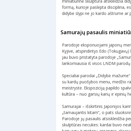
miniatiūrinė skulptūra atskleidžia di
formą, kurioje paslėpta disciplina, 
didybė slypi ne jo kardo aštrume ar 
Samurajų pasaulis miniatiūr
Parodoje eksponuojami japonų meno 
Kyjive, atspindintys Edo (Tokugavų) 
jau buvo pristatyta parodoje „Samur
lankomiausia iš visos LNDM parodų
Specialiai parodai „Didybė mažume“ i
su kardų puošybos menu, medžio raiži
meistryste. Ekspoziciją papildo spal
kultūra – nuo garsių karių ir epinių h
Samurajai – išskirtinis Japonijos kar
„tarnaujantis kitam“, o pats sluoksnis 
Parodoje jų pasaulis atsiskleidžia p
skulptūras necukes: kardai buvo nea
kaip vyrų ir moterų aprangos aksesua