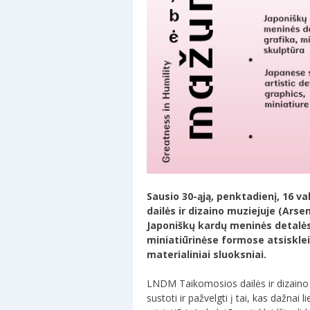
Sausio 30-ąją, penktadienį, 16 v
dailės ir dizaino muziejuje (Ars
Japoniškų kardų meninės detalės, 
miniatiūrinėse formose atsiskleid
materialiniai sluoksniai.
LNDM Taikomosios dailės ir dizaino m
sustoti ir pažvelgti į tai, kas dažna