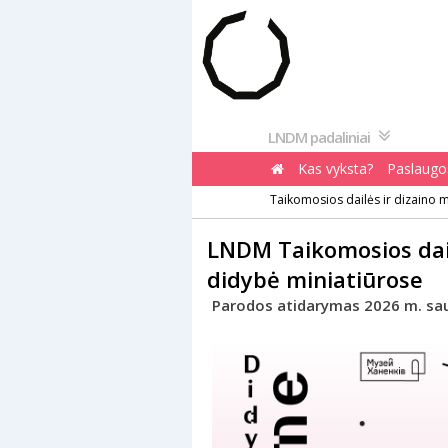
Pereiti
prie
turinio
LNDM padaliniai
Kas vyksta?
Paslaugos
Taikomosios dailės ir dizaino 
LNDM Taikomosios dail
didybė miniatiūrose
Parodos atidarymas 2026 m. saus