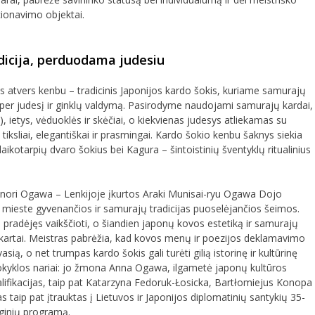
cionavimo objektai.
dicija, perduodama judesiu
is atvers kenbu – tradicinis Japonijos kardo šokis, kuriame samurajų
 per judesį ir ginklų valdymą. Pasirodyme naudojami samurajų kardai,
i), ietys, vėduoklės ir skėčiai, o kiekvienas judesys atliekamas su
 – tiksliai, elegantiškai ir prasmingai. Kardo šokio kenbu šaknys siekia
ikotarpių dvaro šokius bei Kagura – šintoistinių šventyklų ritualinius
nori Ogawa – Lenkijoje įkurtos Araki Munisai-ryu Ogawa Dojo
 mieste gyvenančios ir samurajų tradicijas puoselėjančios šeimos.
 pradėjęs vaikščioti, o šiandien japonų kovos estetiką ir samurajų
i kartai. Meistras pabrėžia, kad kovos menų ir poezijos deklamavimo
sią, o net trumpas kardo šokis gali turėti gilią istorinę ir kultūrinę
okyklos nariai: jo žmona Anna Ogawa, ilgametė japonų kultūros
valifikacijas, taip pat Katarzyna Fedoruk-Łosicka, Bartłomiejus Konopa
s taip pat įtrauktas į Lietuvos ir Japonijos diplomatinių santykių 35-
ginių programą.