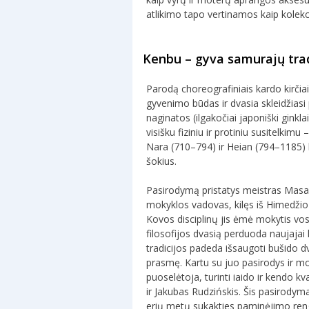
atlikimo tapo vertinamos kaip kolek
Kenbu – gyva samurajų tra
Parodą choreografiniais kardo kirčia
gyvenimo būdas ir dvasia skleidžiasi
naginatos (ilgakočiai japoniški ginkla
visišku fiziniu ir protiniu susitelkimu
Nara (710–794) ir Heian (794–1185) la
šokius.
Pasirodymą pristatys meistras Masa
mokyklos vadovas, kilęs iš Himedžio
Kovos disciplinų jis ėmė mokytis vos
filosofijos dvasią perduoda naujaja
tradicijos padeda išsaugoti bušido dva
prasmę. Kartu su juo pasirodys ir m
puoselėtoja, turinti iaido ir kendo k
ir Jakubas Rudzińskis. Šis pasirodyma
erių metų sukakties paminėjimo ren