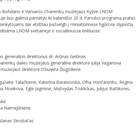
nio Bohdano ir Varvaros Chanenkų muziejaus Kyjive LNDM
juje bus galima pamatyti iki balandžio 20 d. Parodos programą pratęs
 lankytojams dar atidžiau pažvelgti į miniatiūrinėse figūrose slypinčią
kelbiama LNDM svetainėje ir socialiniuose tinkluose.
us generalinis direktorius dr. Arūnas Gelūnas
anenkų dailės muziejaus generalinė direktorė Julija Vaganova
muziejaus direktorė Džiuljeta Žiugždienė
 Bagužaitė-Talačkienė, Katerina Baranovska, Olha Hončarenko, Regina
ha Novikova, Eglė Jagminė, Mažvydas Truklickas, Julijus Balčikonis,
skė
dita Namajūnienė
Ruslanas Skrobačas