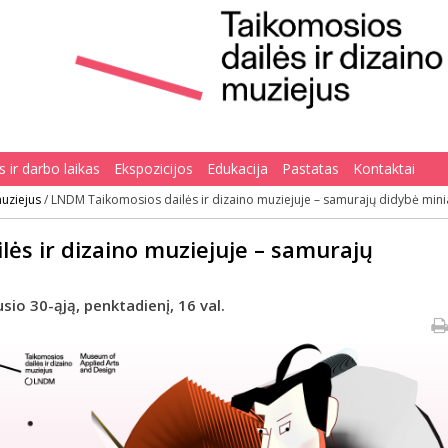
 ir darbo laikas
Ekspozicijos
Edukacija
Pastatas
Kontaktai
muziejus
/
LNDM Taikomosios dailės ir dizaino muziejuje – samurajų didybė mini
ės ir dizaino muziejuje – samurajų
io 30-ąją, penktadienį, 16 val.