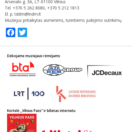
Arsenalo g. 3A, LT-01100 Vilnius
Tel. +370 5 262 8080, +370 5 212 1813
El. p. tddm@lndm.lt
Muziejus pritaikytas asmenims, turintiems judėjimo sutrikimų
Facebook
Twitter
Dėkojame muziejaus rėmėjams
Kortelė „Vilnius Pass” ir bilietas internetu