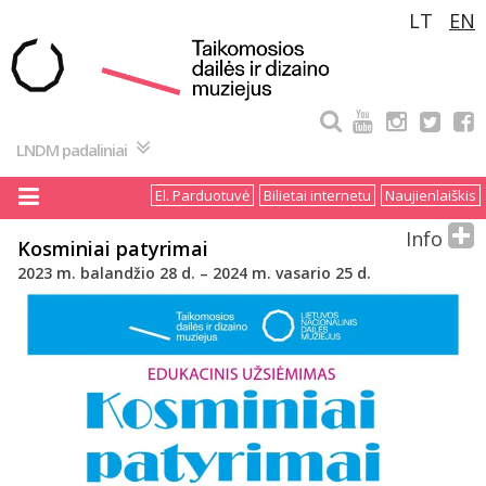
Pereiti
LT
EN
prie
turinio
LNDM padaliniai
El. Parduotuvė
Bilietai internetu
Naujienlaiškis
Info
Kosminiai patyrimai
2023 m. balandžio 28 d. – 2024 m. vasario 25 d.