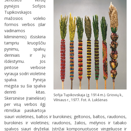
pynėjos Sofijos
Tupikovskajos
mažosios volelio
formos verbos (dar
vadinamos
kiliminėmis) išsiskiria
tampriu kruopščiu
pynimu, spalvų
deriniais ir jų
išdėstymu. Jos
pintose verbose
vyrauja sodri violetinė
spalva. Pynėja
mėgsta su šia spalva
derinti kitas.
Sofija Tupikovskaja (g. 1914 m.). Griovių k.,
Skersinėse (rainelėse)
Vilniaus r., 1977. Fot. A. Lukšėnas
per visą verbos ilgį
ritmiškai pasikartoja
siauri violetinės, baltos ir burokinės; geltonos, baltos, raudonos,
burokinės ir violetinės; raudonos, žalios, mėlynos ir tabako
spalvos siauri dryželiai. Įstrižai komponuotuose vingeliuose ir