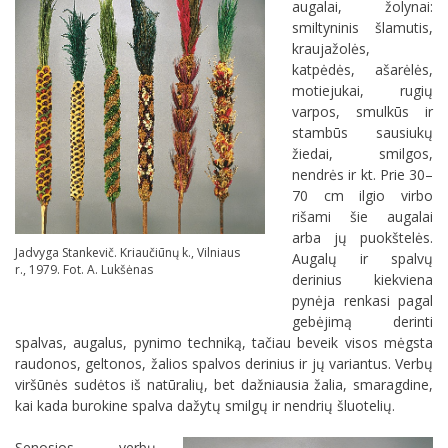
augalai, žolynai:
smiltyninis šlamutis,
kraujažolės,
katpėdės, ašarėlės,
motiejukai, rugių
varpos, smulkūs ir
stambūs sausiukų
žiedai, smilgos,
nendrės ir kt. Prie 30–
70 cm ilgio virbo
rišami šie augalai
arba jų puokštelės.
Jadvyga Stankevič. Kriaučiūnų k., Vilniaus
Augalų ir spalvų
r., 1979. Fot. A. Lukšėnas
derinius kiekviena
pynėja renkasi pagal
gebėjimą derinti
spalvas, augalus, pynimo techniką, tačiau beveik visos mėgsta
raudonos, geltonos, žalios spalvos derinius ir jų variantus. Verbų
viršūnės sudėtos iš natūralių, bet dažniausia žalia, smaragdine,
kai kada burokine spalva dažytų smilgų ir nendrių šluotelių.
Senosios verbų