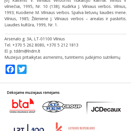
[6] Kaltenis V. Vilniaus verbomis nukaišyti kaimai. Vilnius ir
vilniečiai, 1995, Nr. 10 (138); Kudirka J. Vilniaus verbos. Vilnius,
1993; Kuodienė M. Vilniaus verbos. Spalva lietuvių liaudies mene.
Vilnius, 1985; Žilėnienė J. Vilniaus verbos – arealas ir paskirtis.
Liaudies kultūra, 1999, Nr. 1.
Arsenalo g. 3A, LT-01100 Vilnius
Tel. +370 5 262 8080, +370 5 212 1813
El. p. tddm@lndm.lt
Muziejus pritaikytas asmenims, turintiems judėjimo sutrikimų
Facebook
Twitter
Dėkojame muziejaus rėmėjams