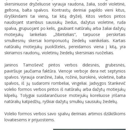
skersiniuose dryželiuose vyrauja raudona, žalia, sodri violetinė,
geltona, balta spalvos. Kontrastų deriniai papildo vieni kitus,
išryškindami tai vieną, tai kitą dryželį. Kitos verbos pintos
naudojant stambius sausiukų žiedus, dažytus violetine, ruda
spalva, grupuojant po kelis, gaubiant natūralių arba žaliai dažytų
motiejukų lankeliais „žibintėliais“, tarpuose perskirtais
smulkesnių skersai komponuotų žiedelių vainikėliais. Kartais
natūralių motiejukų puokštelės, pereidamos viena į kitą, yra
skiriamos raudonų, violetinių žiedelių skersiniais ruoželiais.
Janinos Tamoševič pintos verbos didesnės, grubesnės,
paviršiuje jaučiama faktūra. Vienoje verboje dera net septynios
spalvos. Vyrauja oranžinė, žalia, rožinė, burokinė, violetinė, balta
spalvos, iš jų sudaromi rombeliai, vingeliai. Jadvygos Stankevič
volelio formos verbos pintos iš natūralių arba dažytų motiejukų
kilpelių. Tolygiai susidarančiuose motiejukų koreliuose įrišama
natūralių katpėdžių, ryškiai dažytų smulkių sausiukų žiedelių.
Volelio formos verbos savo spalvų deriniais artimos dzūkiškoms
lovatiesėms ir prijuostėms.