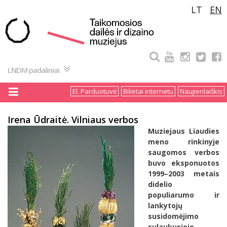
Pereiti
LT
EN
prie
turinio
LNDM padaliniai
El. Parduotuvė
Bilietai internetu
Naujienlaiškis
Irena Ūdraitė. Vilniaus verbos
Muziejaus Liaudies
meno rinkinyje
saugomos verbos
buvo eksponuotos
1999–2003 metais
didelio
populiarumo ir
lankytojų
susidomėjimo
sulaukusioje