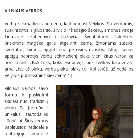
VILNIAUS VERBOS
Verbų sekmadienis primena, kad artinasi Velykos. Su verbomis,
suskintomis iš gluosnio, žilvičio ir kadagio šakelių, žmonės visoje
Lietuvoje skubėdavo į bažnyčią. Šventintoms šakelėms
priskirtina magiška galia: atgaivinti žemę, žmonėms suteikti
sveikatos, laimės, apginti nuo piktosios dvasios. Išlikęs senas
apeigų paprotys Verbų sekmadienį plakti vieni kitus verba ką
nors linkint: „Būk toks, koks esi buvęs, būk sveikas kaip žuvis“
arba: „Ne aš plaku, verba plaka, plaks tol, kol sulūš, už nedėlios
Velykos pralinksmins kiekvieną“[1].
Vilniaus verbos savo
forma ir paskirtimi
skiriasi nuo tradicinių
verbų. Tai įdomūs ir
unikalūs tautodailės
kūrinėliai. Šios verbos
paplitusios nedidelėje
teritorijoje, kaimuose