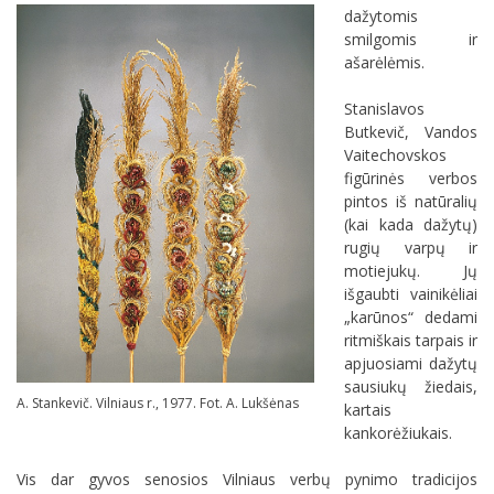
dažytomis
smilgomis ir
ašarėlėmis.
Stanislavos
Butkevič, Vandos
Vaitechovskos
figūrinės verbos
pintos iš natūralių
(kai kada dažytų)
rugių varpų ir
motiejukų. Jų
išgaubti vainikėliai
„karūnos“ dedami
ritmiškais tarpais ir
apjuosiami dažytų
sausiukų žiedais,
A. Stankevič. Vilniaus r., 1977. Fot. A. Lukšėnas
kartais
kankorėžiukais.
Vis dar gyvos senosios Vilniaus verbų pynimo tradicijos