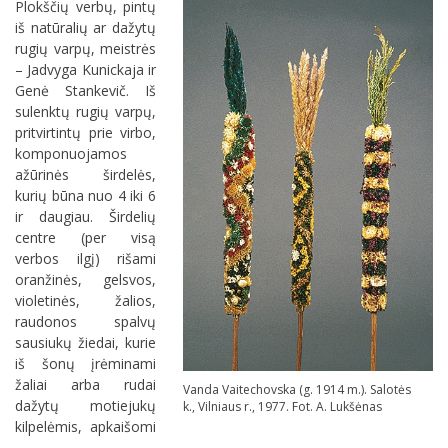
Plokščių verbų, pintų
iš natūralių ar dažytų
rugių varpų, meistrės
– Jadvyga Kunickaja ir
Genė Stankevič. Iš
sulenktų rugių varpų,
pritvirtintų prie virbo,
komponuojamos
ažūrinės širdelės,
kurių būna nuo 4 iki 6
ir daugiau. Širdelių
centre (per visą
verbos ilgį) rišami
oranžinės, gelsvos,
violetinės, žalios,
raudonos spalvų
sausiukų žiedai, kurie
iš šonų įrėminami
žaliai arba rudai
Vanda Vaitechovska (g. 1914 m.). Salotės
dažytų motiejukų
k., Vilniaus r., 1977. Fot. A. Lukšėnas
kilpelėmis, apkaišomi