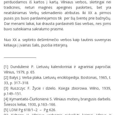
perduodamos iš kartos į kartą. Vilniaus verbos, skirtingai nei
tradicinės, neturi maginės apeiginės paskirties, bet yra
neatskiriamas Verbų sekmadienio atributas. Iki XX a. pirmos
pusės jos buvo pardavinėjamos tik per šią šventę prie bažnyčių.
Dar menami laikai, kai drausta pardavinėti šias verbas, nes joms
buvo suteikiama sakralumo prasmė.
Nuo XX a. septinto dešimtmečio verbos kaip tautinis suvenyras
keliauja į įvairias šalis, puošia interjerą.
_____________________
[1] Dundulienė P. Lietuvių kalendoriniai ir agrariniai papročiai.
Vilnius, 1979, p. 65.
[2] Balys J. Verba plaka. Lietuvių enciklopedija. Bostonas, 1965, t.
33, p. 317–318.
[3] Ruszczyc F. Žycie i dzielo. Ksiega zbiorowa. Wilno, 1939,
p.149–151.
[4] Kymantaitė-Čiurlionienė S. Vilniaus moterų brangusis darbelis.
Šviesos keliai, 1930, p.163–166.
[5] LDM Pg 618/1–2 – Pg 626.