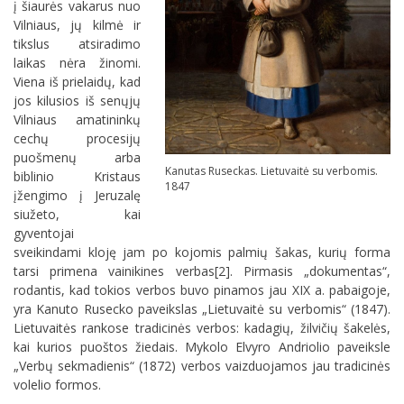
į šiaurės vakarus nuo
Vilniaus, jų kilmė ir
tikslus atsiradimo
laikas nėra žinomi.
Viena iš prielaidų, kad
jos kilusios iš senųjų
Vilniaus amatininkų
cechų procesijų
puošmenų arba
Kanutas Ruseckas. Lietuvaitė su verbomis.
biblinio Kristaus
1847
įžengimo į Jeruzalę
siužeto, kai
gyventojai
sveikindami kloję jam po kojomis palmių šakas, kurių forma
tarsi primena vainikines verbas[2]. Pirmasis „dokumentas“,
rodantis, kad tokios verbos buvo pinamos jau XIX a. pabaigoje,
yra Kanuto Rusecko paveikslas „Lietuvaitė su verbomis“ (1847).
Lietuvaitės rankose tradicinės verbos: kadagių, žilvičių šakelės,
kai kurios puoštos žiedais. Mykolo Elvyro Andriolio paveiksle
„Verbų sekmadienis“ (1872) verbos vaizduojamos jau tradicinės
volelio formos.