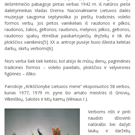
dešimtmečio pabaigoje pintas verbas 1942 m. iš natūros piešė
dailėtyrininkas Vladas Drėma. Nacionaliniame Lietuvos dailės
muziejuje saugoma septyniolika jo pieštų tradicinės volelio
formos verbų. Jos pintos vainikėliais iš raudonos ir pilkos;
raudonos, žalios, geltonos; raudonos, mėlynos; pilkos, geltonos,
raudonos spalvų ritmiškai pasikartojančių dryželių ir tik dvi
plokščios vainikinės[5]. XX a. antroje pusėje buvo išleista keletas
darbų, skirtų verboms[6].
Nors verba šiek tiek keitėsi, kol atėjo iki mūsų dienų, pagrindinės
tradicinės formos – volelio pavidalo, plokščios ir vėlyvesnės
figūrinės – išliko.
Parodoje „Krikščionybė Lietuvos mene“ eksponuotos 58 verbos,
kurias 1977, 1979 m. pynė šio amato meistrės iš Griovių,
Vilkiniškių, Salotės ir kitų kaimų (Vilniaus r.).
Verboms rišti ir pinti
naudoti džiovinti
natūralūs bei dažyti
laukų ir darželių