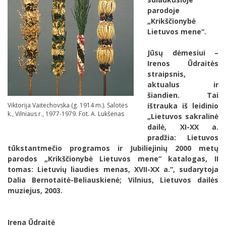
parodoje
„Krikščionybė
Lietuvos mene“.
Jūsų dėmesiui –
Irenos Ūdraitės
straipsnis,
aktualus ir
šiandien. Tai
ištrauka iš leidinio
Viktorija Vaitechovska (g. 1914 m.). Salotės
k., Vilniaus r., 1977-1979. Fot. A. Lukšėnas
„Lietuvos sakralinė
dailė, XI-XX a.
pradžia: Lietuvos
tūkstantmečio programos ir Jubiliejinių 2000 metų
parodos „Krikščionybė Lietuvos mene“ katalogas, II
tomas: Lietuvių liaudies menas, XVII-XX a.“, sudarytoja
Dalia Bernotaitė-Beliauskienė; Vilnius, Lietuvos dailės
muziejus, 2003.
Irena Ūdraitė