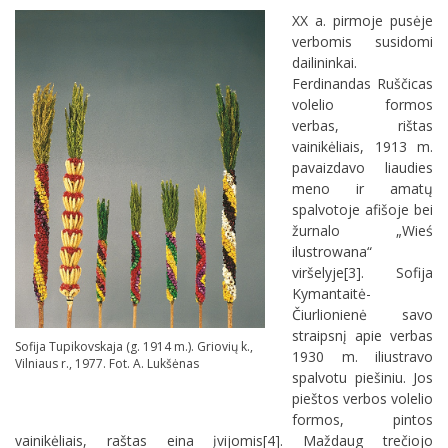
XX a. pirmoje pusėje
verbomis susidomi
dailininkai.
Ferdinandas Ruščicas
volelio formos
verbas, rištas
vainikėliais, 1913 m.
pavaizdavo liaudies
meno ir amatų
spalvotoje afišoje bei
žurnalo „Wieś
ilustrowana“
viršelyje[3]. Sofija
Kymantaitė-
Čiurlionienė savo
straipsnį apie verbas
Sofija Tupikovskaja (g. 1914 m.). Griovių k.,
1930 m. iliustravo
Vilniaus r., 1977. Fot. A. Lukšėnas
spalvotu piešiniu. Jos
pieštos verbos volelio
formos, pintos
vainikėliais, raštas eina įvijomis[4]. Maždaug trečiojo