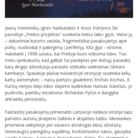
Jaunų menininkių Ignės Narbutaitės ir Ievos Kotrynos Ski
parodoje „Preilos projektas“ susikerta kelios laiko gijos. Viena jų
– dabartiniai kurorto vaizdai, fragmentiškai pasakojantys apie
poilsį, nuobodulį ir pabėgimą į periferiją. Kita gija – istorinė,
nukelianti į 1998-uosius, kai Preiloje buvo ieškoma lobio. Tuo
metu spekuliuota, kad galbūt čia paslėptas per Antrąjį pasaulinį
karą dingęs aštuntuoju pasaulio stebuklu vadinamas Gintaro
kambarys. Spaudoje plačiai nušviestoje istorijoje susitinka kelių
kartų asmenybės – nacių partijos gauleiteris Erichas Kochas, iš
Kuršių nerijos kilęs lobio slėpimo liudininkas Hansas Stančius, jo
pusbrolis, paieškų iniciatorius Richardas Pyčas ir daugybė
antraeilių personažų.
Fantastinį pasakojimą primenanti Lietuvoje nutikusi istorija tapo
parodos autorių įkvėpimo šaltiniu ir atspirties tašku. Menininkės
prisimena vaikystėje per vasaros atostogas kilusį ažiotažą:
teisėsaugos pareigūnų sujudimą, kostiumuotus narus, gausybę
vaizdo kamerų, kaimynus degančiomis akimis. Šie atsiminimai