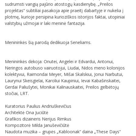
sudrumsti vangią pajūrio atostogų kasdienybę. „Preilos
projektas“ subtiliai pasakoja apie praeitį dabartyje ir nukelia į
plotmę, kurioje persipina kurioziškos istorijos faktai, utopiniai
valstybių užmojai ir laki meninė fantazija.
Menininkės šią parodą dedikuoja Seneliams.
Menininkės dėkoja: Onutei, Angelei ir Edvardui, Antonui,
Neringos autobuso vairuotojui, Liudai, Nidos meno kolonijos
kolektyvui, Raimondai Meyer, Mišai Skalskiui, Jonui Narbutui,
Laurynui Skeisgielai, Karoliui Kaupiniui, Ievai Kabašinskaitei,
Gerdai Paliušytei, Monikai Kalinauskaitei, Preilos gelbėtojų
stočiai, LRT.
Kuratorius Paulius Andriuškevičius
Architektė Ona Juciūtė
Grafikos dizaineris Nerijus Rimkus
Kompozitorė Milda Januševičiūtė
Naudota muzika – grupės „Kabloonak“ daina „These Days“