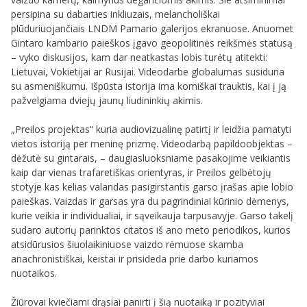
persipina su dabarties inkliuzais, melancholiškai
plūduriuojančiais LNDM Pamario galerijos ekranuose. Anuomet
Gintaro kambario paieškos įgavo geopolitinės reikšmės statusą
– vyko diskusijos, kam dar neatkastas lobis turėtų atitekti:
Lietuvai, Vokietijai ar Rusijai. Videodarbe globalumas susiduria
su asmeniškumu. Išpūsta istorija ima komiškai trauktis, kai į ją
pažvelgiama dviejų jaunų liudininkių akimis.
„Preilos projektas“ kuria audiovizualinę patirtį ir leidžia pamatyti
vietos istoriją per meninę prizmę. Videodarbą papildoobjektas –
dėžutė su gintarais, – daugiasluoksniame pasakojime veikiantis
kaip dar vienas trafaretiškas orientyras, ir Preilos gelbėtojų
stotyje kas kelias valandas pasigirstantis garso įrašas apie lobio
paieškas. Vaizdas ir garsas yra du pagrindiniai kūrinio dėmenys,
kurie veikia ir individualiai, ir sąveikauja tarpusavyje. Garso takelį
sudaro autorių parinktos citatos iš ano meto periodikos, kurios
atsidūrusios šiuolaikiniuose vaizdo rėmuose skamba
anachronistiškai, keistai ir prisideda prie darbo kuriamos
nuotaikos.
Žiūrovai kviečiami drąsiai panirti į šią nuotaiką ir pozityviai