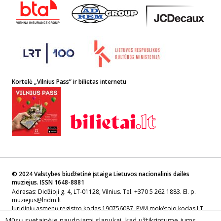
Kortelė „Vilnius Pass” ir bilietas internetu
© 2024 Valstybės biudžetinė įstaiga Lietuvos nacionalinis dailės
muziejus. ISSN 1648-8881
Adresas: Didžioji g. 4, LT-01128, Vilnius. Tel. +370 5 262 1883. El. p.
muziejus@lndm.lt
Juridinių asmenų registro kodas 190756087, PVM mokėtojo kodas LT
907560811
Mūsų svetainėje naudojami slapukai, kad užtikrintume jums