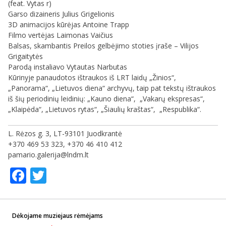
(feat. Vytas r)
Garso dizaineris Julius Grigelionis
3D animacijos kūrėjas Antoine Trapp
Filmo vertėjas Laimonas Vaičius
Balsas, skambantis Preilos gelbėjimo stoties įraše – Vilijos
Grigaitytės
Parodą instaliavo Vytautas Narbutas
Kūrinyje panaudotos ištraukos iš LRT laidų „Žinios“,
„Panorama“, „Lietuvos diena“ archyvų, taip pat tekstų ištraukos
iš šių periodinių leidinių: „Kauno diena“, „Vakarų ekspresas“,
„Klaipėda“, „Lietuvos rytas“, „Šiaulių kraštas“, „Respublika“.
L. Rėzos g. 3, LT-93101 Juodkrantė
+370 469 53 323, +370 46 410 412
pamario.galerija@lndm.lt
Facebook
Twitter
Dėkojame muziejaus rėmėjams