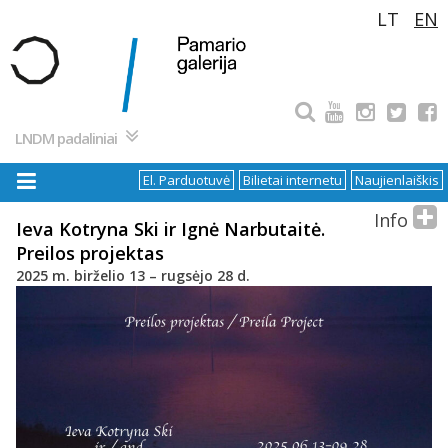
Pereiti
LT
EN
prie
turinio
LNDM padaliniai
El. Parduotuvė
Bilietai internetu
Naujienlaiškis
Info
Ieva Kotryna Ski ir Ignė Narbutaitė.
Preilos projektas
2025 m. birželio 13 – rugsėjo 28 d.