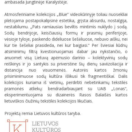
ambasada Jungtinėje Karalystėje.
Atmosferiniame kolekcijos „Blue“ videokūrinyje toliau nuosekliai
plėtojama postapokalipsinė estetika, grįsta absurdu, nostalgija,
nestabilumu. „Pats ramiausias beviltis mintimis nuklydo į sodą.
Sodų bendrijoje, keisčiausių formų ir prasmių periferijoje,
vėsioje tyloje, paskendo dideliuose šešėliuose, nebuvo aišku, nei
kur tie šešėliai prasideda, nei kur baigiasi.“ Per šviesiai liūdnų
atsiminimų filtrą kvestionuojamas dabar jau nykstančio, o
anuomet visą Lietuvą apėmusio darinio – kolektyvinių sodų
reiškinys ir jo santykis su priverstine šių dienų saviizoliacija ir
distancija nuo visuomenės. Autorės kartos žmonių
prisiminimuose sodų kultūra išlikusi tik fragmentiškai. Dalis
kolekcijos kuriama iš vietinių, perdirbti nebetinkamų tekstilės
pramonės atliekų: bendradarbiaujant su UAB „Lonas“,
eksperimentuojama su dizainerės Rasos Balaišės kurtos
lietuviškos čiužinių tekstilės kolekcijos likučiais.
Projektą remia Lietuvos kultūros taryba.