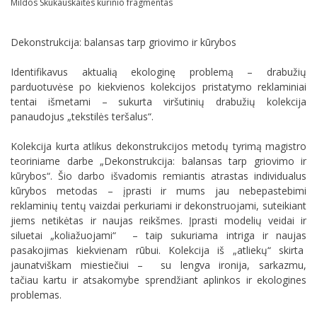
Mildos Skukauskaitės kūrinio fragmentas
Dekonstrukcija: balansas tarp griovimo ir kūrybos
Identifikavus aktualią ekologinę problemą – drabužių
parduotuvėse po kiekvienos kolekcijos pristatymo reklaminiai
tentai išmetami – sukurta viršutinių drabužių kolekcija
panaudojus „tekstilės teršalus“.
Kolekcija kurta atlikus dekonstrukcijos metodų tyrimą magistro
teoriniame darbe „Dekonstrukcija: balansas tarp griovimo ir
kūrybos“. Šio darbo išvadomis remiantis atrastas individualus
kūrybos metodas – įprasti ir mums jau nebepastebimi
reklaminių tentų vaizdai perkuriami ir dekonstruojami, suteikiant
jiems netikėtas ir naujas reikšmes. Įprasti modelių veidai ir
siluetai „koliažuojami“ – taip sukuriama intriga ir naujas
pasakojimas kiekvienam rūbui. Kolekcija iš „atliekų“ skirta
jaunatviškam miestiečiui – su lengva ironija, sarkazmu,
tačiau kartu ir atsakomybe sprendžiant aplinkos ir ekologines
problemas.