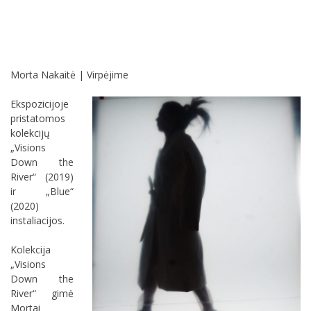
Morta Nakaitė | Virpėjime
Ekspozicijoje
pristatomos
kolekcijų
„Visions
Down the
River“ (2019)
ir „Blue“
(2020)
instaliacijos.
Kolekcija
„Visions
Down the
River“ gimė
Mortai