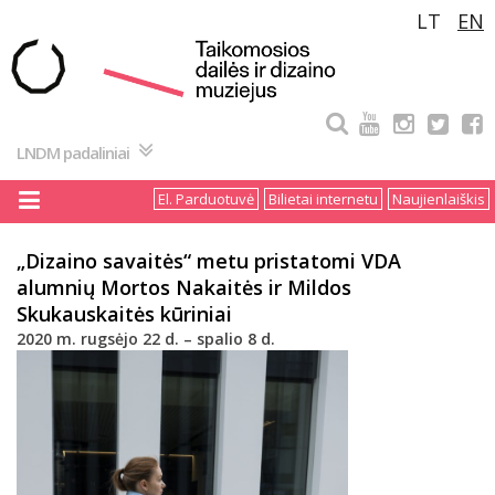
Pereiti
LT
EN
prie
turinio
LNDM padaliniai
El. Parduotuvė
Bilietai internetu
Naujienlaiškis
„Dizaino savaitės“ metu pristatomi VDA
alumnių Mortos Nakaitės ir Mildos
Skukauskaitės kūriniai
2020 m. rugsėjo 22 d. – spalio 8 d.