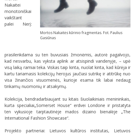
Nakaitei
monotoniškai
vaikštant
palei Nerį:
Mortos Nakaitės kūrinio fragmentas. Fot. Paulius
Gasiūnas
prasilenkdama su ten buvusiais žmonėmis, autorė pagalvojo,
kad nesvarbu, kas vyksta aplink ar atsispindi vandenyje, – upė
visą laiką ramiai teka. Viskas taip kinta, nuolat kinta, kad kūrėja ir
kartu tariamasis kolekcijų herojus jaučiasi sutrikę ir atitrūkę nuo
visa žinančios visuomenės, kurioje esama tik labai nedaug
tinkamų nuomonių ir atsakymų.
Kolekcija, bendradarbiaujant su kitais šiuolaikiniais menininkais,
kurta specialiai„Somerset House“ erdvei Londone ir pristatyta
ten vykusioje tarptautinėje mados dizaino bienalėje „The
International Fashion Showcase“.
Projekto partneriai: Lietuvos kultūros institutas, Lietuvos