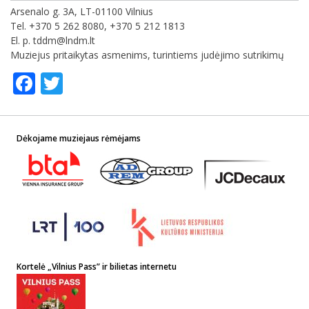
Arsenalo g. 3A, LT-01100 Vilnius
Tel. +370 5 262 8080, +370 5 212 1813
El. p. tddm@lndm.lt
Muziejus pritaikytas asmenims, turintiems judėjimo sutrikimų
Facebook
Twitter
Dėkojame muziejaus rėmėjams
Kortelė „Vilnius Pass” ir bilietas internetu