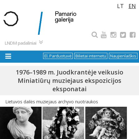
Pereiti
LT
EN
prie
turinio
LNDM padaliniai
El. Parduotuvė
Bilietai internetu
Naujienlaiškis
1976–1989 m. Juodkrantėje veikusio
Miniatiūrų muziejaus ekspozicijos
eksponatai
Lietuvos dailės muziejaus archyvo nuotraukos