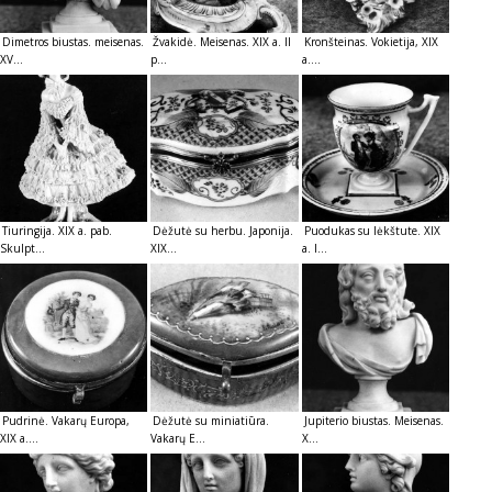
Dimetros biustas. meisenas.
Žvakidė. Meisenas. XIX a. II
Kronšteinas. Vokietija, XIX
XV...
p...
a....
Tiuringija. XIX a. pab.
Dėžutė su herbu. Japonija.
Puodukas su lėkštute. XIX
Skulpt...
XIX...
a. I...
Pudrinė. Vakarų Europa,
Dėžutė su miniatiūra.
Jupiterio biustas. Meisenas.
XIX a....
Vakarų E...
X...