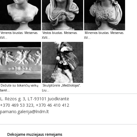
Veneros biustas. Meisenas.
Vestos biustas. Meisenas.
Minervos biustas. Meisenas.
XVI...
XVII...
XV...
Dėžutė su šokančių vaikų
Skulptūrėlė „Medžiotojas“.
barel...
Liu...
L. Rėzos g. 3, LT-93101 Juodkrantė
+370 469 53 323, +370 46 410 412
pamario.galerija@lndm.lt
Dėkojame muziejaus rėmėjams