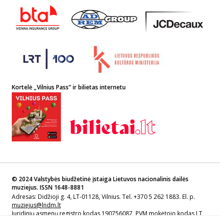
Kortelė „Vilnius Pass” ir bilietas internetu
© 2024 Valstybės biudžetinė įstaiga Lietuvos nacionalinis dailės
muziejus. ISSN 1648-8881
Adresas: Didžioji g. 4, LT-01128, Vilnius. Tel. +370 5 262 1883. El. p.
muziejus@lndm.lt
Juridinių asmenų registro kodas 190756087, PVM mokėtojo kodas LT